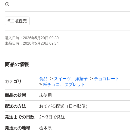
※チョコレートのアウトレット商品です。最初から欠け割
#
工場直売
れ等ありますが美味しくお召し上がりいただけます^_^
購入日時：
2026年5月20日 09:39
訳あり、アウトレットのキューブチョコです。
出品日時：
2026年5月20日 09:34
●ミニチョコVスイート （包）300g×2袋
商品の情報
食品
スイーツ、洋菓子
チョコレート
●賞味期限、原材料等は画像3枚目をご覧ください。
カテゴリ
板チョコ、タブレット
商品の状態
未使用
※ゆうパケット（窓口手渡し）での発送です。厚さがギリ
配送の方法
おてがる配送（日本郵便）
ギリのため、緩衝材なし、宅配ビニール袋と封筒での安心
発送までの日数
2〜3日で発送
二重梱包となります。
発送元の地域
栃木県