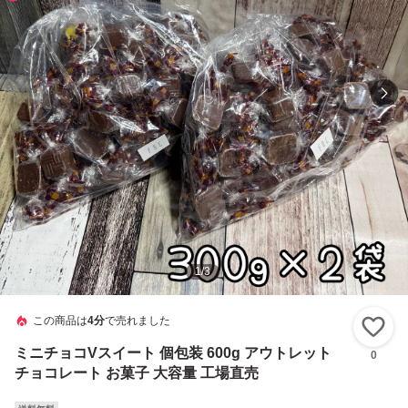
1
/
3
この商品は
4分
で売れました
い
ミニチョコVスイート 個包装 600g アウトレット
0
チョコレート お菓子 大容量 工場直売