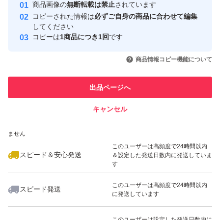
安心取引出品者
商品画像の
無断転載は禁止
されています
心・安全なユーザーです
コピーされた情報は
必ずご自身の商品に合わせて編集
取引実績
してください
コピーは
1商品につき1回
です
このユーザーはYahoo!フリマの取
取引実績◯+
いいね！
いいね！
1,299
円
1,299
円
1,699
円
引を完了させた実績があります
商品情報コピー機能について
最大10%対象
最大10%対象
最大10%対象
このユーザーは他フリマサービス
他フリマ実績◯+
出品ページへ
での取引実績があります
キャンセル
スピード&安心発送
いいね！
いいね！
1,640
※このバッジは実績に基づく表示であり、発送を保証しているものではあり
円
1,000
円
1,199
円
ません
最大10%対象
最大10%対象
最大10%対象
このユーザーは高頻度で24時間以内
スピード＆安心発送
＆設定した発送日数内に発送していま
す
このユーザーは高頻度で24時間以内
スピード発送
に発送しています
いいね！
いいね！
1,000
円
1,199
円
1,599
円
最大10%対象
最大10%対象
最大10%対象
このユーザーは設定した発送日数内に