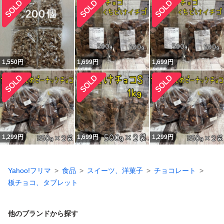
1,550
円
1,699
円
1,699
円
1,299
円
1,699
円
1,299
円
Yahoo!フリマ
食品
スイーツ、洋菓子
チョコレート
板チョコ、タブレット
他のブランドから探す