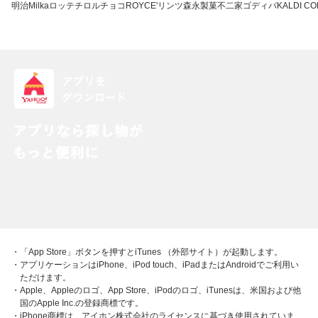
明治
Milka
ロッテ
チロルチョコ
ROYCE'
リンツ
森永製菓
不二家
ゴディバ
KALDI CO
・「App Store」ボタンを押すとiTunes （外部サイト）が起動します。
・アプリケーションはiPhone、iPod touch、iPadまたはAndroidでご利用い
ただけます。
・Apple、Appleのロゴ、App Store、iPodのロゴ、iTunesは、米国および他
国のApple Inc.の登録商標です。
・iPhone商標は、アイホン株式会社のライセンスに基づき使用されていま