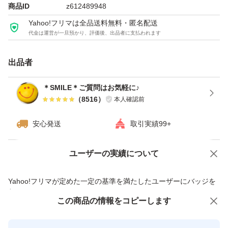
※他にも、アウトレットお菓子出品しております。
商品ID
z612489948
Yahoo!フリマは全品送料無料・匿名配送
代金は運営が一旦預かり、評価後、出品者に支払われます
種類...チョコレート・チョコレート菓子
出品者
特徴...アウトレット
＊SMILE＊ご質問はお気軽に♪
（
8516
）
本人確認前
安心発送
取引実績99+
ユーザーの実績について
価格の相談
商品への質問
商品への質問からの値下げ交渉、不適切なカテゴリ変更依頼は禁止です
Yahoo!フリマが定めた一定の基準を満たしたユーザーにバッジを
付与しています
この商品をみている人にオススメ
この商品の情報をコピーします
安心取引出品者
最大10%対象
最大10%対象
最大10%対象
Yahoo!フリマの基準をクリアした安