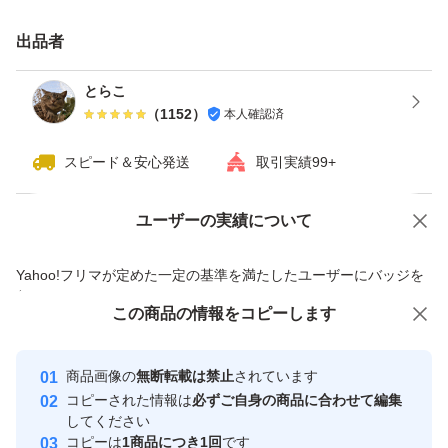
出品者
とらこ
（
1152
）
本人確認済
スピード＆安心発送
取引実績99+
ユーザーの実績について
価格の相談
商品への質問
商品への質問からの値下げ交渉、不適切なカテゴリ変更依頼は禁止です
Yahoo!フリマが定めた一定の基準を満たしたユーザーにバッジを
付与しています
この商品をみている人にオススメ
この商品の情報をコピーします
安心取引出品者
最大10%対象
Yahoo!フリマの基準をクリアした安
安心取引出品者
商品画像の
無断転載は禁止
されています
心・安全なユーザーです
コピーされた情報は
必ずご自身の商品に合わせて編集
取引実績
してください
コピーは
1商品につき1回
です