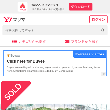
ログイン
カテゴリから探す
ブランドから探す
Overseas Visitors
Click here for Buyee
Buyee - A multilingual purchasing agent service operated by tenso, featuring items
from JDirectItems Fleamarket (provided by LY Corporation)