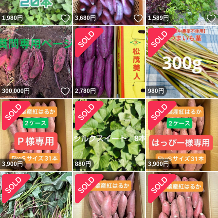
いいね！
いいね！
1,980
円
3,680
円
1,589
円
いいね！
300,000
円
2,780
円
980
円
3,900
円
880
円
3,900
円