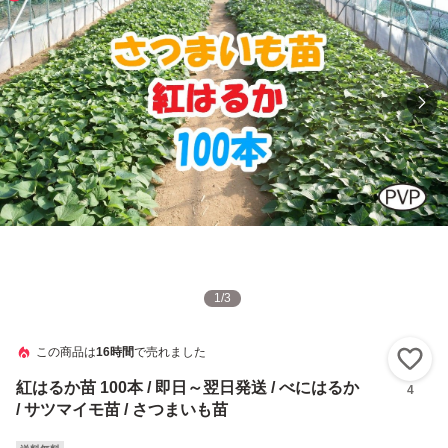
1
/
3
この商品は
16時間
で売れました
い
紅はるか苗 100本 / 即日～翌日発送 / べにはるか
4
/ サツマイモ苗 / さつまいも苗