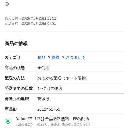
朝6時までのご購入で即日発送、以降翌日発送予定です。
発送希望日がある場合は購入前に質問欄からご相談くださ
購入日時：
2026年5月20日 23:52
い。
出品日時：
2026年5月20日 07:31
◆注意事項
商品の情報
茨城県からヤマト便でお届けに3日以上かかる遠方の場
カテゴリ
食品
野菜
さつまいも
合、苗が傷んでしまいますので購入をお控えくださいま
せ。
商品の状態
未使用
配送の方法
おてがる配送（ヤマト運輸）
◆その他
発送までの日数
1〜2日で発送
不明点あれば質問欄からお気軽にお問い合わせください。
発送元の地域
茨城県
商品ID
z612451766
Yahoo!フリマは全品送料無料・匿名配送
代金は運営が一旦預かり、評価後、出品者に支払われます