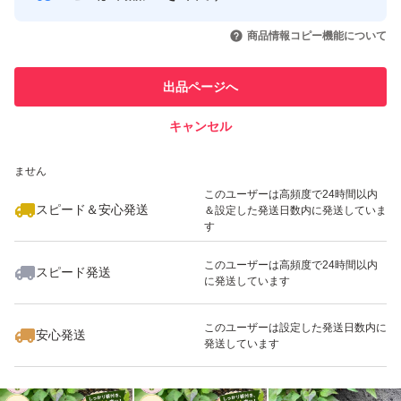
このユーザーはYahoo!フリマの取
取引実績◯+
いいね！
いいね！
980
円
750
円
699
円
引を完了させた実績があります
商品情報コピー機能について
このユーザーは他フリマサービス
他フリマ実績◯+
出品ページへ
での取引実績があります
キャンセル
スピード&安心発送
いいね！
いいね！
699
※このバッジは実績に基づく表示であり、発送を保証しているものではあり
円
3,300
円
880
円
ません
このユーザーは高頻度で24時間以内
スピード＆安心発送
＆設定した発送日数内に発送していま
す
このユーザーは高頻度で24時間以内
スピード発送
に発送しています
いいね！
いいね！
650
円
1,400
円
1,400
円
このユーザーは設定した発送日数内に
安心発送
発送しています