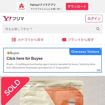
ログイン
カテゴリから探す
ブランドから探す
Overseas Visitors
Click here for Buyee
Buyee - A multilingual purchasing agent service operated by tenso, featuring items
from JDirectItems Fleamarket (provided by LY Corporation)