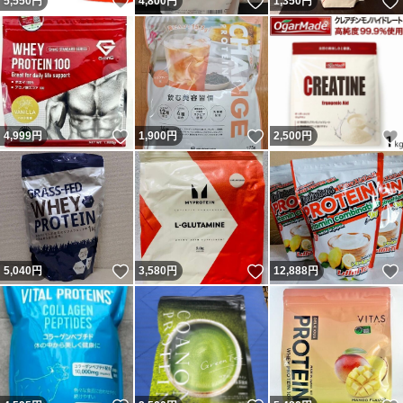
いいね！
いいね！
5,550
円
4,800
円
1,350
円
いいね！
いいね！
4,999
円
1,900
円
2,500
円
いいね！
いいね！
5,040
円
3,580
円
12,888
円