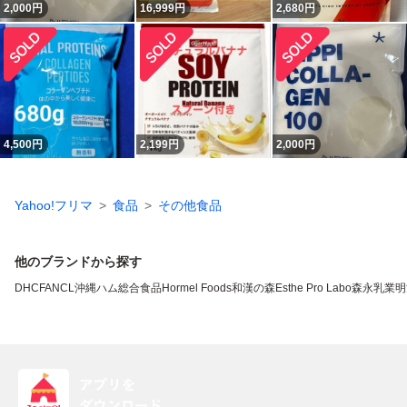
2,000
円
16,999
円
2,680
円
4,500
円
2,199
円
2,000
円
Yahoo!フリマ
食品
その他食品
他のブランドから探す
DHC
FANCL
沖縄ハム総合食品
Hormel Foods
和漢の森
Esthe Pro Labo
森永乳業
明