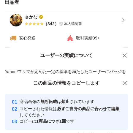
出品者
海外製品のため、袋にスレやチャックの不具合がある場合
さかな
がございます。
（
342
）
本人確認前
安心発送
取引実績99+
値下げ×
ユーザーの実績について
価格の相談
商品への質問
商品への質問からの値下げ交渉、不適切なカテゴリ変更依頼は禁止です
Yahoo!フリマが定めた一定の基準を満たしたユーザーにバッジを
付与しています
この商品をみている人にオススメ
この商品の情報をコピーします
安心取引出品者
最大10%対象
Yahoo!フリマの基準をクリアした安
安心取引出品者
商品画像の
無断転載は禁止
されています
心・安全なユーザーです
コピーされた情報は
必ずご自身の商品に合わせて編集
取引実績
してください
コピーは
1商品につき1回
です
このユーザーはYahoo!フリマの取
取引実績◯+
いいね！
いいね！
2,800
円
2,479
円
2,289
円
引を完了させた実績があります