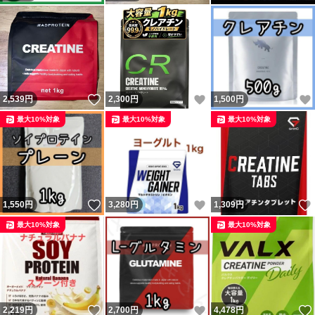
いいね！
いいね！
2,539
円
2,300
円
1,500
円
最大10%対象
最大10%対象
最大10%対象
いいね！
いいね！
1,550
円
3,280
円
1,309
円
最大10%対象
最大10%対象
いいね！
いいね！
2,219
円
2,700
円
4,478
円