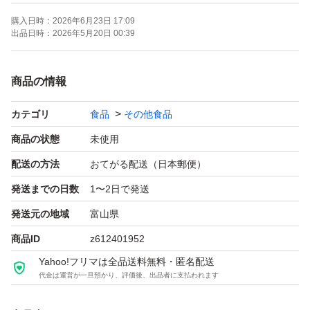
・利用目安
購入日時：
2026年6月23日 17:09
3.4g（約1スクープ）を250mlの水に溶かし、シ
出品日時：
2026年5月20日 00:39
ェイクしてお召し上がりください。
運動前または運動後に1日1回お召し上がりくだ
商品の情報
さい。
カテゴリ
食品
その他食品
パウダーは時間の経過とともに沈殿します。
商品の状態
未使用
・警告
配送の方法
おてがる配送（日本郵便）
直射日光を避け、涼しく乾燥した場所に保管して
発送までの日数
1〜2日で発送
ください。
発送元の地域
富山県
1日の摂取目安量を守ってください。
商品ID
z612401952
本品はバランスの取れた食事の代わりとして使用
Yahoo!フリマは全品送料無料・匿名配送
するものではありません。
代金は運営が一旦預かり、評価後、出品者に支払われます
お子様の手の届かない場所に保管してください。