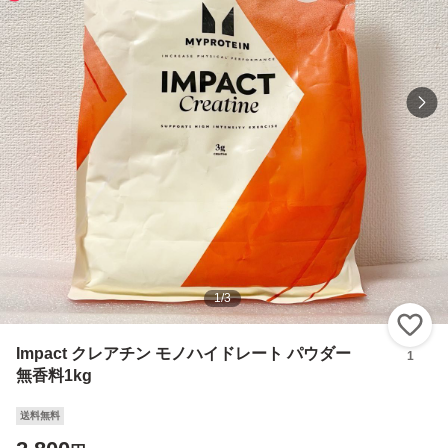
1
/
3
い
Impact クレアチン モノハイドレート パウダー
1
無香料1kg
送料無料