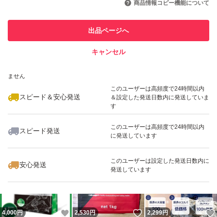
商品情報コピー機能について
最大10%対象
このユーザーは他フリマサービス
他フリマ実績◯+
出品ページへ
での取引実績があります
キャンセル
スピード&安心発送
いいね！
いいね！
2,289
※このバッジは実績に基づく表示であり、発送を保証しているものではあり
円
2,577
円
2,299
円
ません
最大10%対象
最大10%対象
このユーザーは高頻度で24時間以内
スピード＆安心発送
＆設定した発送日数内に発送していま
す
このユーザーは高頻度で24時間以内
スピード発送
に発送しています
いいね！
いいね！
3,579
円
2,289
円
5,080
円
最大10%対象
このユーザーは設定した発送日数内に
安心発送
発送しています
いいね！
いいね！
4,000
円
2,530
円
2,299
円