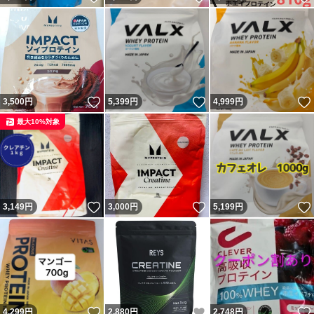
いいね！
いいね！
3,500
円
5,399
円
4,999
円
最大10%対象
いいね！
いいね！
3,149
円
3,000
円
5,199
円
いいね！
いいね！
4,299
円
2,880
円
2,748
円