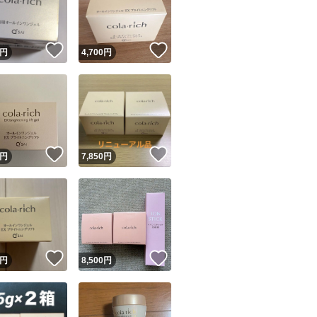
商品情報コピー機
リマ実績◯+
このユーザーは他フリマサービスでの取引実績があります
！
いいね！
いいね！
円
4,700
円
出品ページへ
&安心発送
キャンセル
ジは実績に基づく表示であり、発送を保証しているものではありません
このユーザーは高頻度で24時間以内＆設定した発送日数内に
ード＆安心発送
ます
！
いいね！
いいね！
円
7,850
円
ード発送
このユーザーは高頻度で24時間以内に発送しています
発送
このユーザーは設定した発送日数内に発送しています
！
いいね！
いいね！
円
8,500
円