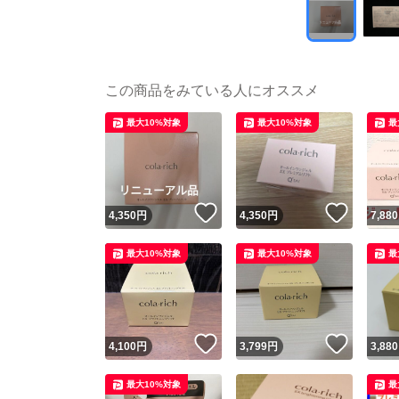
この商品をみている人にオススメ
最大10%対象
最大10%対象
最
いいね！
いいね
4,350
円
4,350
円
7,880
最大10%対象
最大10%対象
最
いいね！
いいね
4,100
円
3,799
円
3,880
最大10%対象
最