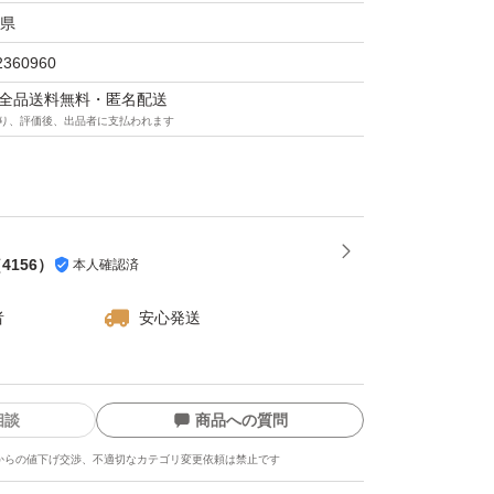
県
2360960
マは全品送料無料・匿名配送
り、評価後、出品者に支払われます
（
4156
）
本人確認済
者
安心発送
相談
商品への質問
からの値下げ交渉、不適切なカテゴリ変更依頼は禁止です