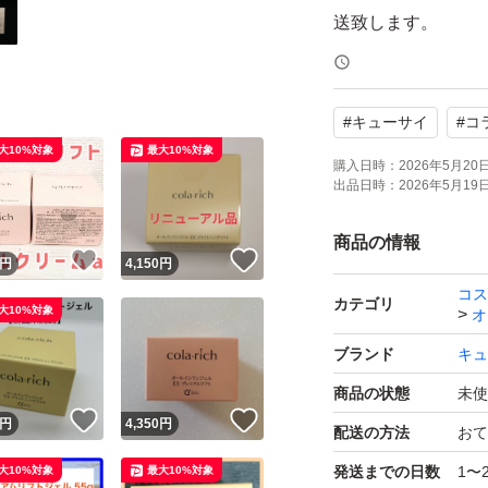
送致します。
#
キューサイ
#
コ
大10%対象
最大10%対象
購入日時：
2026年5月20日 
出品日時：
2026年5月19日 
商品の情報
！
いいね！
いいね！
円
4,150
円
コス
カテゴリ
大10%対象
オ
ブランド
キュ
商品の状態
未使
！
いいね！
いいね！
円
4,350
円
配送の方法
おて
発送までの日数
1〜
大10%対象
最大10%対象