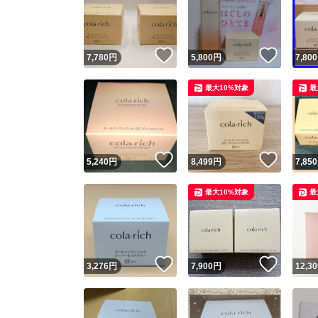
いいね！
いいね
7,780
円
5,800
円
7,800
最大10%対象
最
いいね！
いいね
5,240
円
8,499
円
7,850
Yaho
最大10%対象
最
安心取引
安心
いいね！
いいね
3,276
円
7,900
円
12,30
取引実績
取引