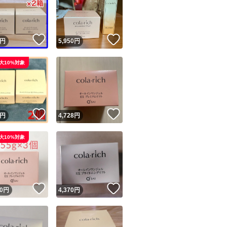
！
いいね！
いいね！
円
5,950
円
大10%対象
ユーザーの実績について
！
いいね！
いいね！
円
4,728
円
o!フリマが定めた一定の基準を満たしたユーザーにバッジを付与しています
大10%対象
出品者
この商品の情報をコピーします
取引出品者
Yahoo!フリマの基準をクリアした安心・安全なユーザーです
！
いいね！
いいね！
商品画像の
無断転載は禁止
されています
0
円
4,370
円
コピーされた情報は
必ずご自身の商品に合わせて編集
してください
コピーは
1商品につき1回
です
実績◯+
このユーザーはYahoo!フリマの取引を完了させた実績があり