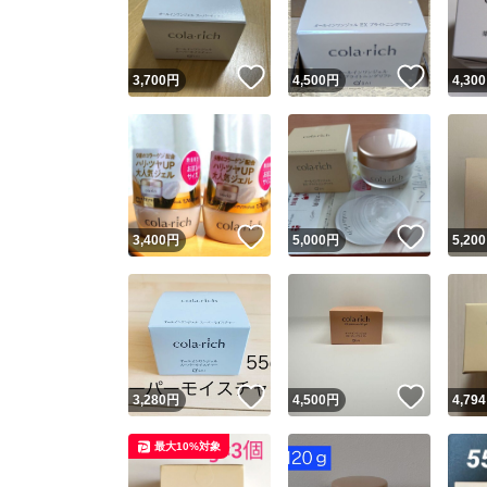
他フ
いいね！
いいね
3,700
円
4,500
円
4,300
スピード
※このバッ
スピ
いいね！
いいね
3,400
円
5,000
円
5,200
スピ
安心
いいね！
いいね
3,280
円
4,500
円
4,794
最大10%対象