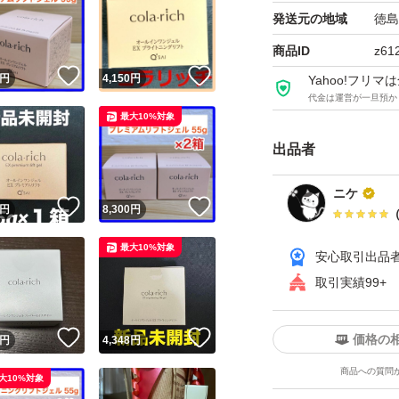
発送元の地域
徳島
商品ID
z61
！
いいね！
いいね！
円
4,150
円
Yahoo!フリ
代金は運営が一旦預か
最大10%対象
出品者
ニケ
！
いいね！
いいね！
円
8,300
円
最大10%対象
安心取引出品
取引実績99+
！
いいね！
いいね！
価格の
円
4,348
円
商品への質問
大10%対象