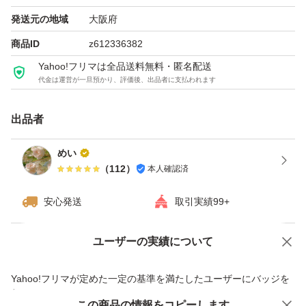
発送元の地域
大阪府
商品ID
z612336382
Yahoo!フリマは全品送料無料・匿名配送
代金は運営が一旦預かり、評価後、出品者に支払われます
出品者
めい
（
112
）
本人確認済
安心発送
取引実績99+
ユーザーの実績について
価格の相談
商品への質問
商品への質問からの値下げ交渉、不適切なカテゴリ変更依頼は禁止です
Yahoo!フリマが定めた一定の基準を満たしたユーザーにバッジを
付与しています
この商品をみている人にオススメ
この商品の情報をコピーします