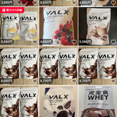
いいね！
いいね！
3,999
円
8,600
円
4,980
円
最大10%対象
いいね！
いいね！
8,450
円
4,980
円
5,580
円
いいね！
いいね！
8,600
円
8,700
円
8,700
円