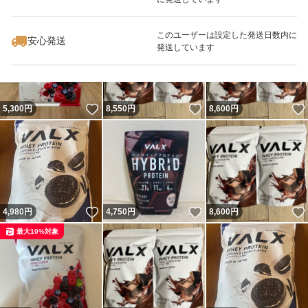
いいね！
いいね！
18,000
円
8,700
円
3,770
円
このユーザーは設定した発送日数内に
安心発送
発送しています
いいね！
いいね！
5,300
円
8,550
円
8,600
円
いいね！
いいね！
4,980
円
4,750
円
8,600
円
最大10%対象