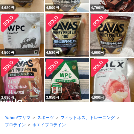
4,680
円
4,500
円
4,799
円
4,500
円
4,580
円
4,600
円
3,680
円
3,950
円
4,980
円
Yahoo!フリマ
スポーツ
フィットネス、トレーニング
プロテイン
ホエイプロテイン