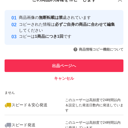
安心取引出品者
最大10%対象
Yahoo!フリマの基準をクリアした安
安心取引出品者
商品画像の
無断転載は禁止
されています
心・安全なユーザーです
コピーされた情報は
必ずご自身の商品に合わせて編集
取引実績
してください
コピーは
1商品につき1回
です
このユーザーはYahoo!フリマの取
取引実績◯+
いいね！
いいね！
4,680
円
8,450
円
4,500
円
引を完了させた実績があります
商品情報コピー機能について
最大10%対象
このユーザーは他フリマサービス
他フリマ実績◯+
出品ページへ
での取引実績があります
キャンセル
スピード&安心発送
いいね！
いいね！
8,550
※このバッジは実績に基づく表示であり、発送を保証しているものではあり
円
3,900
円
8,550
円
ません
最大10%対象
このユーザーは高頻度で24時間以内
スピード＆安心発送
＆設定した発送日数内に発送していま
す
このユーザーは高頻度で24時間以内
スピード発送
に発送しています