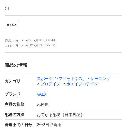
【ブランド】VALX
【商品名】ホエイプロテイン
#
valx
【風味】チョコレート風味
【内容量】1000g
購入日時：
2026年5月20日 00:44
【商品の状態】未使用
出品日時：
2026年5月19日 22:10
配送用ビニール袋にてゆうパケットポストでの発送となり
商品の情報
ます。
スポーツ
フィットネス、トレーニング
厚みの関係上緩衝材は入りません、あらかじめご了承くだ
カテゴリ
プロテイン
ホエイプロテイン
ブランド
VALX
商品の状態
未使用
配送の方法
おてがる配送（日本郵便）
発送までの日数
2〜3日で発送