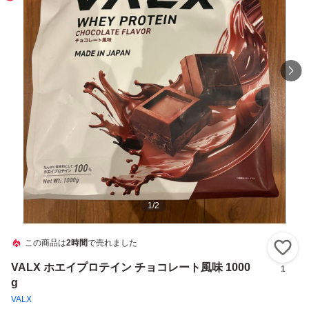
1
/
2
この商品は
2時間
で売れました
い
VALX ホエイプロテイン チョコレート風味 1000
1
g
VALX