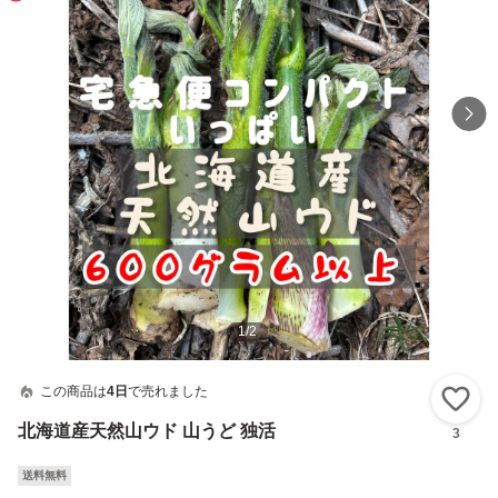
1
/
2
この商品は
4日
で売れました
い
北海道産天然山ウド 山うど 独活
3
送料無料