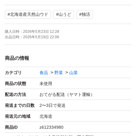
天然物の為虫などの混入がある場合が
#
北海道産天然山ウド
#
山うど
#
独活
ございますのでご了承下さい
購入日時：
2026年5月23日 12:28
長くて入り切らないものは
出品日時：
2026年5月19日 22:06
カットして入れさせていただきます( ^-^ )
商品の情報
常温、宅急便コンパクトでの発送予定です。
カテゴリ
食品
野菜
山菜
到着後水に浸けていただくとシャキっと
なるかと思います(*´`*)
商品の状態
未使用
配送の方法
おてがる配送（ヤマト運輸）
よろしくお願いいたします。
発送までの日数
2〜3日で発送
発送元の地域
北海道
商品ID
z612334980