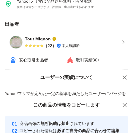
Yahoo!フリマは全品送料無料・匿名配送
代金は運営が一旦預かり、評価後、出品者に支払われます
出品者
Tout Mignon
（
22
）
本人確認済
安心取引出品者
取引実績30+
ユーザーの実績について
価格の相談
商品への質問
商品への質問からの値下げ交渉、不適切なカテゴリ変更依頼は禁止です
Yahoo!フリマが定めた一定の基準を満たしたユーザーにバッジを
付与しています
この商品をみている人にオススメ
この商品の情報をコピーします
安心取引出品者
Yahoo!フリマの基準をクリアした安
安心取引出品者
商品画像の
無断転載は禁止
されています
心・安全なユーザーです
コピーされた情報は
必ずご自身の商品に合わせて編集