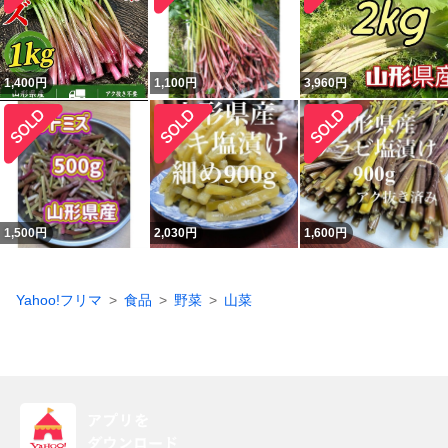
1,400
円
1,100
円
3,960
円
1,500
円
2,030
円
1,600
円
Yahoo!フリマ
食品
野菜
山菜