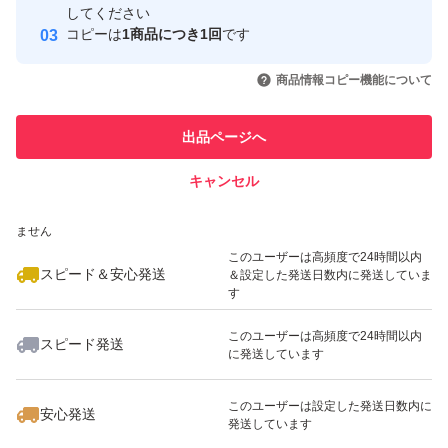
取引実績
してください
コピーは
1商品につき1回
です
このユーザーはYahoo!フリマの取
取引実績◯+
いいね！
いいね！
1,100
円
1,100
円
1,400
円
引を完了させた実績があります
商品情報コピー機能について
このユーザーは他フリマサービス
他フリマ実績◯+
出品ページへ
での取引実績があります
キャンセル
スピード&安心発送
いいね！
いいね！
2,030
※このバッジは実績に基づく表示であり、発送を保証しているものではあり
円
1,020
円
1,400
円
ません
このユーザーは高頻度で24時間以内
スピード＆安心発送
＆設定した発送日数内に発送していま
す
このユーザーは高頻度で24時間以内
スピード発送
に発送しています
いいね！
いいね！
1,020
円
1,400
円
1,020
円
このユーザーは設定した発送日数内に
安心発送
発送しています