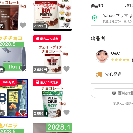
ジム
商品ID
z61
ダイエット
Yahoo!フリ
ライザップ
代金は運営が一旦預か
！
いいね！
いいね！
円
2,199
円
ちょこザップ
出品者
最大10%対象
ソイプロテイン
WPC
U&C
ホエイプロテイン
トレーニング
！
いいね！
いいね！
円
2,980
円
安心発送
おうちトレーニン
大10%対象
最大10%対象
ワークアウト
価格の
シェイプアップ
商品への質問
スリムボディ
！
いいね！
いいね！
円
2,880
円
エクササイズ
ヨガ