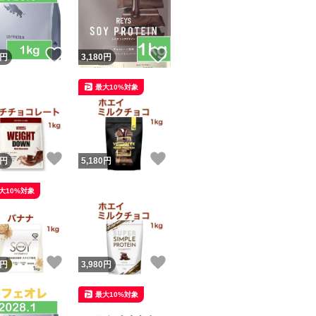
ボディメイク
栄養
健康
！
いいね！
いいね！
円
3,180
円
ビタミン
最大10%対象
ユーザーの実績について
！
いいね！
いいね！
円
5,180
円
o!フリマが定めた一定の基準を満たしたユーザーにバッジを付与しています
大10%対象
出品者
この商品の情報をコピーします
取引出品者
Yahoo!フリマの基準をクリアした安心・安全なユーザーです
！
いいね！
いいね！
商品画像の
無断転載は禁止
されています
円
3,980
円
コピーされた情報は
必ずご自身の商品に合わせて編集
してください
最大10%対象
コピーは
1商品につき1回
です
実績◯+
このユーザーはYahoo!フリマの取引を完了させた実績があり