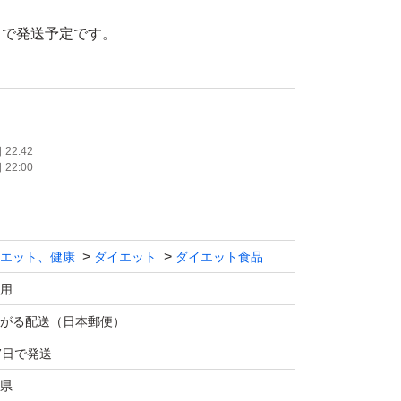
トで発送予定です。
ます。
生する場合があります。
22:42
22:00
やハサミなど
合はご注意ください。
エット、健康
ダイエット
ダイエット食品
用
がる配送（日本郵便）
7日で発送
県