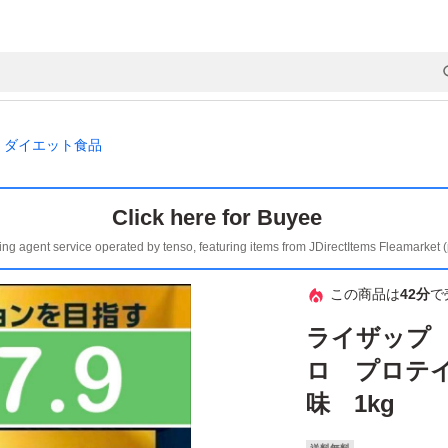
ダイエット食品
Click here for Buyee
ing agent service operated by tenso, featuring items from JDirectItems Fleamarket 
この商品は
42分
で
ライザップ
ロ プロテ
味 1kg