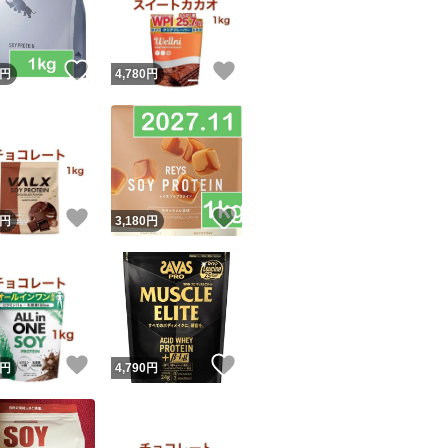
商品情報コピー機
リマ実績◯+
このユーザーは他フリマサービスでの取引実績があります
！
いいね！
いいね！
円
4,780
円
出品ページへ
&安心発送
キャンセル
ジは実績に基づく表示であり、発送を保証しているものではありません
このユーザーは高頻度で24時間以内＆設定した発送日数内に
ード＆安心発送
ます
！
いいね！
いいね！
円
3,180
円
ード発送
このユーザーは高頻度で24時間以内に発送しています
発送
このユーザーは設定した発送日数内に発送しています
！
いいね！
いいね！
円
4,790
円