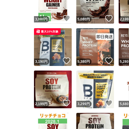
いいね！
いいね
3,080
円
5,080
円
2,199
最大10%対象
いいね！
いいね
3,190
円
5,380
円
5,280
いいね！
いいね
2,199
円
3,299
円
5,680