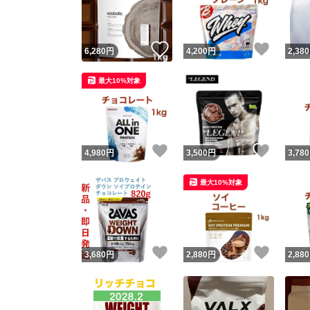
他フ
いいね！
いいね
6,280
円
4,200
円
2,380
スピード
最大10%対象
※このバッ
スピ
いいね！
いいね
4,980
円
3,500
円
3,780
スピ
最大10%対象
安心
いいね！
いいね
3,680
円
2,880
円
2,880