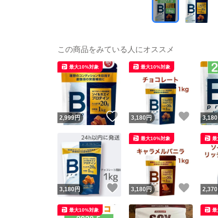
この商品をみている人にオススメ
最大10%対象
最大10%対象
いいね！
いいね
2,999
円
3,180
円
3,180
最大10%対象
最
いいね！
いいね
3,180
円
3,180
円
2,370
最大10%対象
最