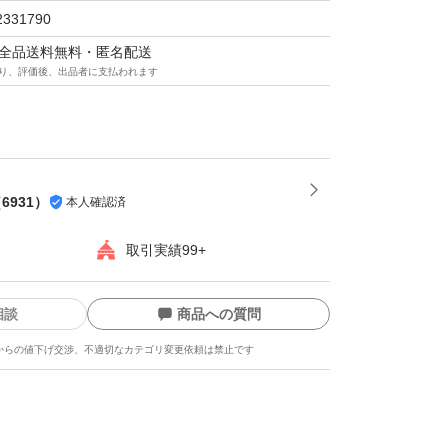
2331790
マは全品送料無料・匿名配送
り、評価後、出品者に支払われます
（
6931
）
本人確認済
取引実績99+
グ
相談
商品への質問
からの値下げ交渉、不適切なカテゴリ変更依頼は禁止です