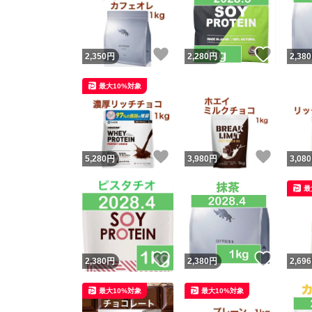
いいね！
いいね
2,350
円
2,280
円
2,380
最大10%対象
いいね！
いいね
5,280
円
3,980
円
3,080
Yaho
最
安心取引
安心
いいね！
いいね
2,380
円
2,380
円
2,696
取引実績
最大10%対象
最大10%対象
取引