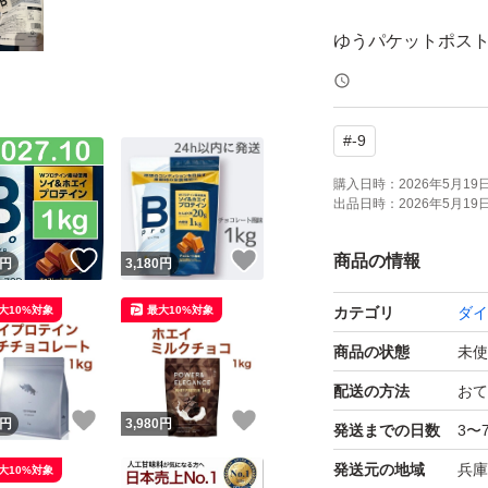
ゆうパケットポス
簡易包装で発送し
袋にダメージが発
#
-9
簡易包装の為、
購入日時：
2026年5月19日 
出品日時：
2026年5月19日 
開封時にカッター
刃物を使用する場
！
いいね！
いいね！
商品の情報
円
3,180
円
大10%対象
最大10%対象
カテゴリ
ダイ
ビープロ
商品の状態
未使
チョコザップ
Bpro
配送の方法
おて
！
いいね！
いいね！
プロテイン
円
3,980
円
発送までの日数
3〜
筋トレ
発送元の地域
兵庫
大10%対象