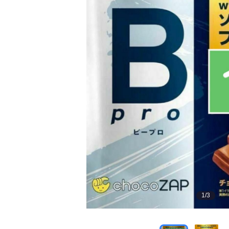
1
/
3