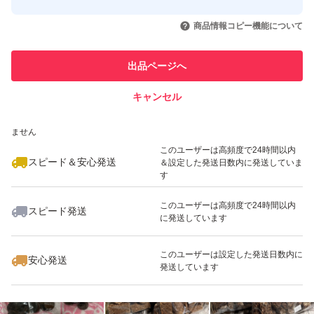
このユーザーはYahoo!フリマの取
取引実績◯+
いいね！
いいね！
1,299
円
1,299
円
1,699
円
引を完了させた実績があります
商品情報コピー機能について
最大10%対象
最大10%対象
最大10%対象
このユーザーは他フリマサービス
他フリマ実績◯+
出品ページへ
での取引実績があります
キャンセル
スピード&安心発送
いいね！
いいね！
1,200
※このバッジは実績に基づく表示であり、発送を保証しているものではあり
円
1,699
円
1,000
円
ません
最大10%対象
このユーザーは高頻度で24時間以内
スピード＆安心発送
＆設定した発送日数内に発送していま
す
このユーザーは高頻度で24時間以内
スピード発送
に発送しています
いいね！
いいね！
1,299
円
1,000
円
1,000
円
最大10%対象
最大10%対象
このユーザーは設定した発送日数内に
安心発送
発送しています