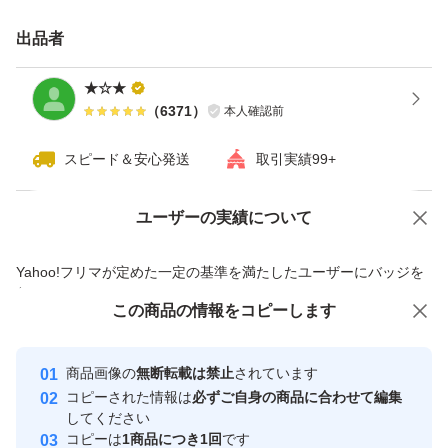
出品者
★☆★
（
6371
）
本人確認前
スピード＆安心発送
取引実績99+
ユーザーの実績について
価格の相談
商品への質問
商品への質問からの値下げ交渉、不適切なカテゴリ変更依頼は禁止です
Yahoo!フリマが定めた一定の基準を満たしたユーザーにバッジを
付与しています
この商品をみている人にオススメ
この商品の情報をコピーします
安心取引出品者
最大10%対象
最大10%対象
最大10%対象
Yahoo!フリマの基準をクリアした安
安心取引出品者
商品画像の
無断転載は禁止
されています
心・安全なユーザーです
コピーされた情報は
必ずご自身の商品に合わせて編集
取引実績
してください
コピーは
1商品につき1回
です