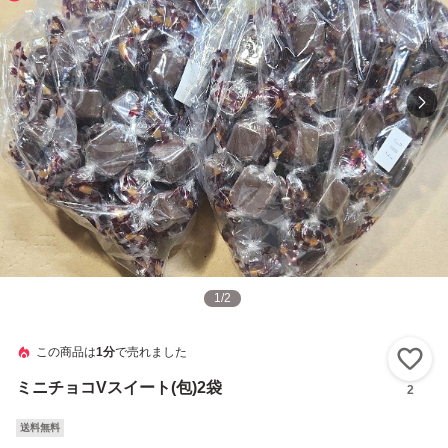
1
/
2
この商品は
1分
で売れました
い
ミニチョコVスイート(包)2袋
2
送料無料