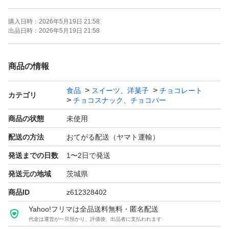
賞味期限 27.2月
購入日時：
2026年5月19日 21:58
300g × 2
出品日時：
2026年5月19日 21:58
アウトレット品です。
商品の情報
割れ・くずれ等をご了承の上でお願い致します。
食品
スイーツ、洋菓子
チョコレート
ネコポス発送です。
カテゴリ
チョコスナック、チョコバー
商品の状態
未使用
配送の方法
おてがる配送（ヤマト運輸）
発送までの日数
1〜2日で発送
発送元の地域
茨城県
商品ID
z612328402
Yahoo!フリマは全品送料無料・匿名配送
代金は運営が一旦預かり、評価後、出品者に支払われます