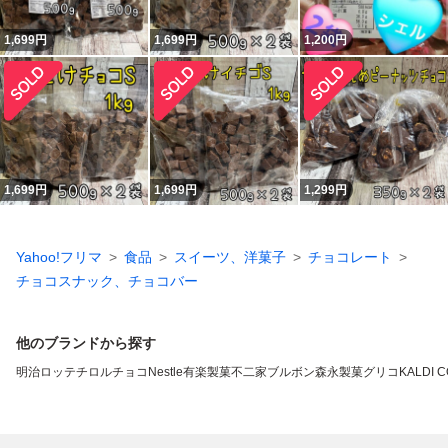
1,699
円
1,699
円
1,200
円
1,699
円
1,699
円
1,299
円
Yahoo!フリマ
食品
スイーツ、洋菓子
チョコレート
チョコスナック、チョコバー
他のブランドから探す
明治
ロッテ
チロルチョコ
Nestle
有楽製菓
不二家
ブルボン
森永製菓
グリコ
KALDI 