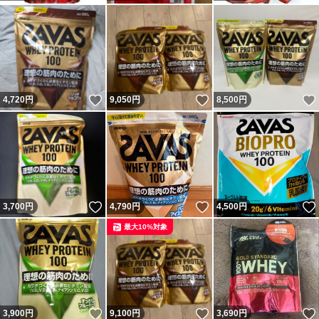
いいね！
いいね！
4,720
円
9,050
円
8,500
円
いいね！
いいね！
3,700
円
4,790
円
4,500
円
最大10%対象
いいね！
いいね！
3,900
円
9,100
円
3,690
円