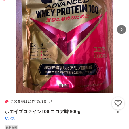
1
/
2
この商品は
1分
で売れました
い
ホエイプロテイン100 ココア味 900g
0
ザバス
送料無料