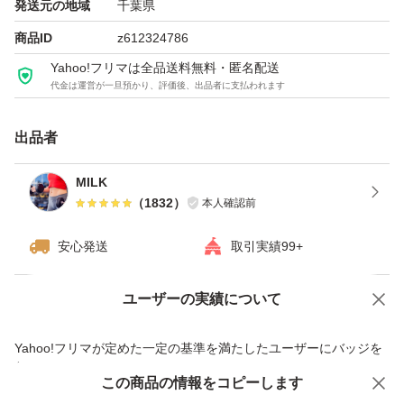
発送元の地域
千葉県
商品ID
z612324786
Yahoo!フリマは全品送料無料・匿名配送
代金は運営が一旦預かり、評価後、出品者に支払われます
出品者
MILK
（
1832
）
本人確認前
安心発送
取引実績99+
ユーザーの実績について
価格の相談
商品への質問
商品への質問からの値下げ交渉、不適切なカテゴリ変更依頼は禁止です
Yahoo!フリマが定めた一定の基準を満たしたユーザーにバッジを
付与しています
この商品をみている人にオススメ
この商品の情報をコピーします
安心取引出品者