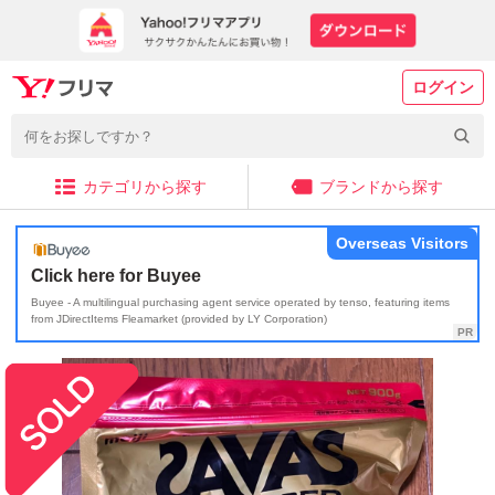
ログイン
カテゴリから探す
ブランドから探す
Overseas Visitors
Click here for Buyee
Buyee - A multilingual purchasing agent service operated by tenso, featuring items
from JDirectItems Fleamarket (provided by LY Corporation)