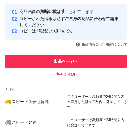
最大10%対象
Yahoo!フリマの基準をクリアした安
安心取引出品者
商品画像の
無断転載は禁止
されています
心・安全なユーザーです
コピーされた情報は
必ずご自身の商品に合わせて編集
取引実績
してください
コピーは
1商品につき1回
です
このユーザーはYahoo!フリマの取
取引実績◯+
いいね！
いいね！
3,600
円
3,580
円
4,780
円
引を完了させた実績があります
商品情報コピー機能について
最大10%対象
最大10%対象
このユーザーは他フリマサービス
他フリマ実績◯+
出品ページへ
での取引実績があります
キャンセル
スピード&安心発送
いいね！
いいね！
4,600
※このバッジは実績に基づく表示であり、発送を保証しているものではあり
円
4,200
円
3,580
円
ません
このユーザーは高頻度で24時間以内
スピード＆安心発送
＆設定した発送日数内に発送していま
す
このユーザーは高頻度で24時間以内
スピード発送
に発送しています
いいね！
いいね！
4,870
円
4,480
円
9,000
円