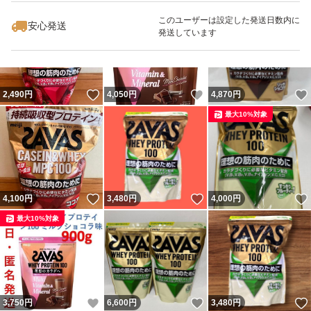
このユーザーは設定した発送日数内に
安心発送
発送しています
いいね！
いいね！
2,490
円
4,050
円
4,870
円
最大10%対象
いいね！
いいね！
4,100
円
3,480
円
4,000
円
最大10%対象
いいね！
いいね！
3,750
円
6,600
円
3,480
円