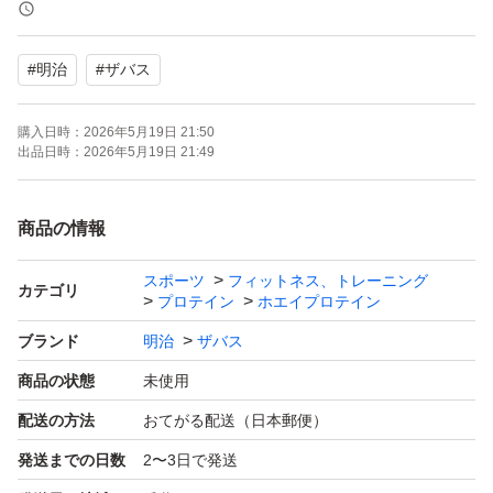
検索用
#
明治
#
ザバス
プロテイン
ザバス
購入日時：
2026年5月19日 21:50
マイプロ
出品日時：
2026年5月19日 21:49
美容
ダイエット
商品の情報
筋トレ
スポーツ
フィットネス、トレーニング
宅トレ
カテゴリ
プロテイン
ホエイプロテイン
筋肉
ブランド
明治
ザバス
商品の状態
未使用
配送の方法
おてがる配送（日本郵便）
発送までの日数
2〜3日で発送