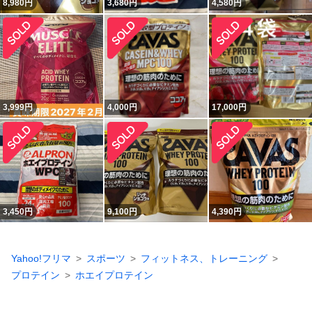
8,980
円
3,680
円
4,580
円
3,999
円
4,000
円
17,000
円
3,450
円
9,100
円
4,390
円
Yahoo!フリマ
スポーツ
フィットネス、トレーニング
プロテイン
ホエイプロテイン