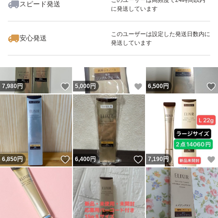
スピード発送
に発送しています
いいね！
いいね！
6,800
円
6,320
円
3,750
円
最大10%対象
このユーザーは設定した発送日数内に
安心発送
発送しています
いいね！
いいね！
7,980
円
5,000
円
6,500
円
いいね！
いいね！
6,850
円
6,400
円
7,190
円