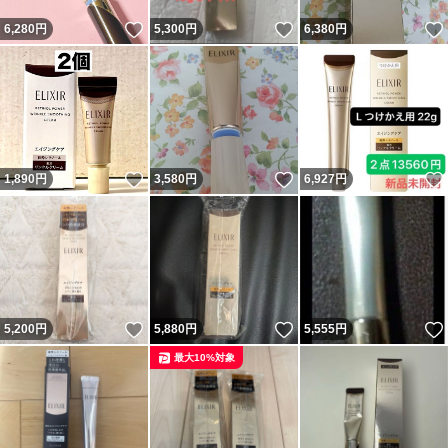
いいね！
いいね！
6,280
円
5,300
円
6,380
円
いいね！
いいね！
1,890
円
3,580
円
6,927
円
いいね！
いいね！
5,200
円
5,880
円
5,555
円
最大10%対象