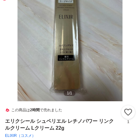
1
/
1
この商品は
2時間
で売れました
い
エリクシール シュペリエル レチノパワー リンク
1
ルクリーム Lクリーム 22g
ELIXIR（コスメ）