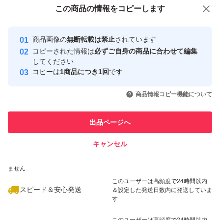
付与しています
この商品をみている人にオススメ
この商品の情報をコピーします
安心取引出品者
最大10%対象
最大10%対象
最大10%対象
Yahoo!フリマの基準をクリアした安
安心取引出品者
商品画像の
無断転載は禁止
されています
心・安全なユーザーです
コピーされた情報は
必ずご自身の商品に合わせて編集
取引実績
してください
コピーは
1商品につき1回
です
このユーザーはYahoo!フリマの取
取引実績◯+
いいね！
いいね！
4,800
円
4,800
円
5,000
円
引を完了させた実績があります
商品情報コピー機能について
このユーザーは他フリマサービス
他フリマ実績◯+
出品ページへ
での取引実績があります
キャンセル
スピード&安心発送
いいね！
いいね！
4,500
※このバッジは実績に基づく表示であり、発送を保証しているものではあり
円
4,700
円
6,000
円
ません
最大10%対象
このユーザーは高頻度で24時間以内
スピード＆安心発送
＆設定した発送日数内に発送していま
す
このユーザーは高頻度で24時間以内