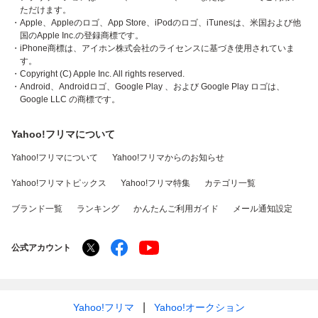
ただけます。
・Apple、Appleのロゴ、App Store、iPodのロゴ、iTunesは、米国および他
国のApple Inc.の登録商標です。
・iPhone商標は、アイホン株式会社のライセンスに基づき使用されていま
す。
・Copyright (C) Apple Inc. All rights reserved.
・Android、Androidロゴ、Google Play 、および Google Play ロゴは、
Google LLC の商標です。
Yahoo!フリマについて
Yahoo!フリマについて
Yahoo!フリマからのお知らせ
Yahoo!フリマトピックス
Yahoo!フリマ特集
カテゴリ一覧
ブランド一覧
ランキング
かんたんご利用ガイド
メール通知設定
公式アカウント
Yahoo!フリマ
Yahoo!オークション