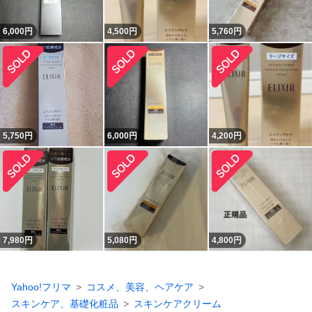
6,000
円
4,500
円
5,760
円
5,750
円
6,000
円
4,200
円
7,980
円
5,080
円
4,800
円
Yahoo!フリマ
コスメ、美容、ヘアケア
スキンケア、基礎化粧品
スキンケアクリーム