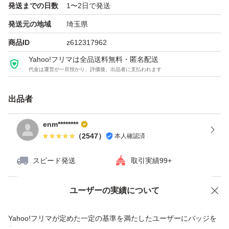
発送までの日数
1〜2日で発送
発送元の地域
埼玉県
商品ID
z612317962
Yahoo!フリマは全品送料無料・匿名配送
代金は運営が一旦預かり、評価後、出品者に支払われます
出品者
enm********
（
2547
）
本人確認済
スピード発送
取引実績99+
ユーザーの実績について
価格の相談
商品への質問
商品への質問からの値下げ交渉、不適切なカテゴリ変更依頼は禁止です
Yahoo!フリマが定めた一定の基準を満たしたユーザーにバッジを