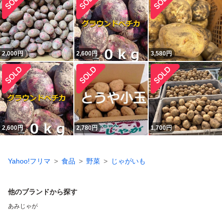
2,000
円
2,600
円
3,580
円
2,600
円
2,780
円
1,700
円
Yahoo!フリマ
食品
野菜
じゃがいも
他のブランドから探す
あみじゃが