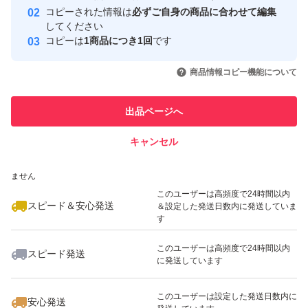
コピーされた情報は
必ずご自身の商品に合わせて編集
取引実績
してください
特徴...農家直送
コピーは
1商品につき1回
です
このユーザーはYahoo!フリマの取
取引実績◯+
いいね！
いいね！
1,800
円
2,000
円
2,780
円
引を完了させた実績があります
量...10kg
商品情報コピー機能について
最大10%対象
最大10%対象
最大10%対象
このユーザーは他フリマサービス
他フリマ実績◯+
出品ページへ
での取引実績があります
種類...じゃがいも
キャンセル
スピード&安心発送
いいね！
いいね！
3,600
※このバッジは実績に基づく表示であり、発送を保証しているものではあり
円
1,700
円
3,680
円
ません
このユーザーは高頻度で24時間以内
スピード＆安心発送
＆設定した発送日数内に発送していま
す
このユーザーは高頻度で24時間以内
スピード発送
に発送しています
いいね！
いいね！
1,800
円
2,800
円
1,800
円
このユーザーは設定した発送日数内に
安心発送