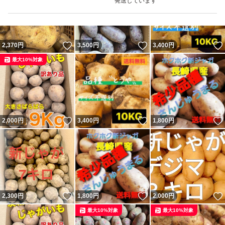
発送しています
いいね！
いいね！
2,370
円
3,500
円
3,400
円
最大10%対象
いいね！
いいね！
2,000
円
3,400
円
1,800
円
いいね！
いいね！
2,300
円
1,800
円
2,000
円
最大10%対象
最大10%対象