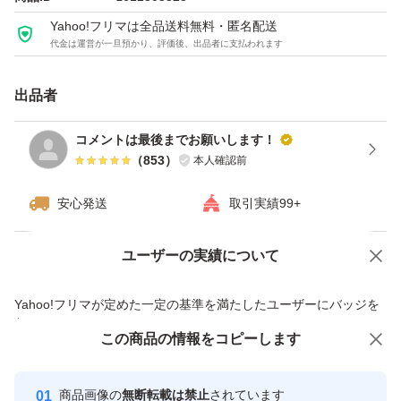
ます。
Yahoo!フリマは全品送料無料・匿名配送
繁忙期の為、発送までに2〜3日かかりますので、ご了承
代金は運営が一旦預かり、評価後、出品者に支払われます
下さい。
採れたての新じゃがいもを是非ご賞味ください。
出品者
コメントは最後までお願いします！
※注意:実物と写真は異なります。
（
853
）
本人確認前
安心発送
取引実績99+
※市場価格の変動に伴い、販売金額は異なります
ユーザーの実績について
価格の相談
商品への質問
生物のためお値下げ不可です
商品への質問からの値下げ交渉、不適切なカテゴリ変更依頼は禁止です
Yahoo!フリマが定めた一定の基準を満たしたユーザーにバッジを
#にしゆたか #長崎県産 #新じゃが
付与しています
この商品をみている人にオススメ
この商品の情報をコピーします
安心取引出品者
最大10%対象
種類...じゃがいも
Yahoo!フリマの基準をクリアした安
安心取引出品者
商品画像の
無断転載は禁止
されています
心・安全なユーザーです