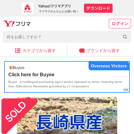
ログイン
カテゴリから探す
ブランドから探す
Overseas Visitors
Click here for Buyee
Buyee - A multilingual purchasing agent service operated by tenso, featuring items
from JDirectItems Fleamarket (provided by LY Corporation)