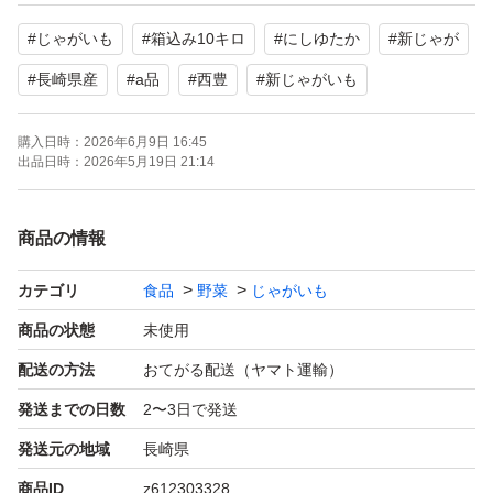
ポテトサラダ、コロッケ、肉じゃが等にオススメです。
#
じゃがいも
#
箱込み10キロ
#
にしゆたか
#
新じゃが
煮崩れのしにくいのも特徴です。
#
長崎県産
#
a品
#
西豊
#
新じゃがいも
●size：Sから２L
購入日時：
2026年6月9日 16:45
注意:全体的に今年は天候の影響により全体的に小玉傾向
出品日時：
2026年5月19日 21:14
となります。
商品の情報
●新じゃがいもの特徴：皮が薄いです。
収穫時、気を付けていますがどうしても多少剥けます。気
カテゴリ
食品
野菜
じゃがいも
になられる方はご遠慮ください。
商品の状態
未使用
食べる際には何も問題ないです。
配送の方法
おてがる配送（ヤマト運輸）
発送までの日数
2〜3日で発送
目視で確認しておりますが、農作物のため、傷・汚れや発
発送元の地域
長崎県
送途中での潰れ、皮むけ等はご理解頂ける方でお願い致し
商品ID
z612303328