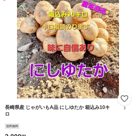
1
/
1
い
長崎県産 じゃがいもA品 にしゆたか 箱込み10キ
3
ロ
送料無料