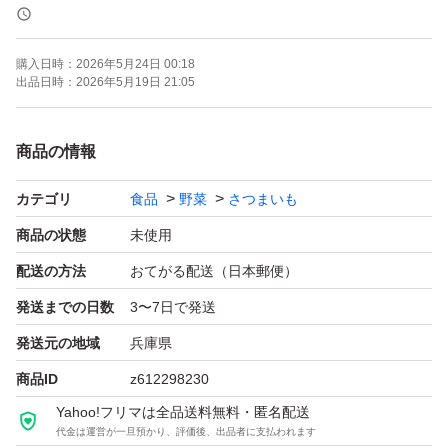
けずに到着のままの状態で測った重さの画像を弊店に送っ
てください。梱包箱を開けた場合、保証対象外になりま
購入日時：
2026年5月24日 00:18
す。ご了承ください。
出品日時：
2026年5月19日 21:05
ご覧いただきありがとうございます。
商品の情報
カテゴリ
食品
野菜
さつまいも
商品の状態
未使用
配送の方法
おてがる配送（日本郵便）
発送までの日数
3〜7日で発送
発送元の地域
兵庫県
商品ID
z612298230
Yahoo!フリマは全品送料無料・匿名配送
代金は運営が一旦預かり、評価後、出品者に支払われます