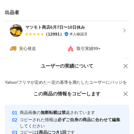
出品者
マツモト商店6月7日〜10日休み
（
12991
）
本人確認済
安心発送
取引実績99+
ユーザーの実績について
価格の相談
商品への質問
商品への質問からの値下げ交渉、不適切なカテゴリ変更依頼は禁止です
Yahoo!フリマが定めた一定の基準を満たしたユーザーにバッジを
付与しています
この商品をみている人にオススメ
この商品の情報をコピーします
安心取引出品者
最大10%対象
Yahoo!フリマの基準をクリアした安
安心取引出品者
商品画像の
無断転載は禁止
されています
心・安全なユーザーです
コピーされた情報は
必ずご自身の商品に合わせて編集
取引実績
してください
コピーは
1商品につき1回
です