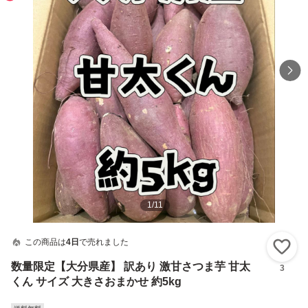
1
/
11
この商品は
4日
で売れました
い
数量限定【大分県産】 訳あり 激甘さつま芋 甘太
3
くん サイズ 大きさおまかせ 約5kg