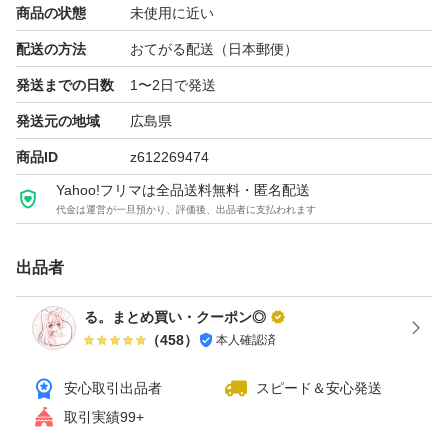
商品の状態
未使用に近い
配送の方法
おてがる配送（日本郵便）
発送までの日数
1〜2日で発送
発送元の地域
広島県
商品ID
z612269474
Yahoo!フリマは全品送料無料・匿名配送
代金は運営が一旦預かり、評価後、出品者に支払われます
出品者
る。まとめ買い・クーポン◎
（
458
）
本人確認済
安心取引出品者
スピード＆安心発送
取引実績99+