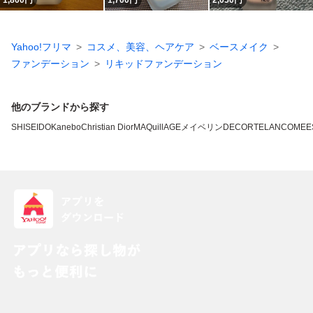
1,800
円
1,700
円
2,050
円
Yahoo!フリマ
コスメ、美容、ヘアケア
ベースメイク
ファンデーション
リキッドファンデーション
他のブランドから探す
SHISEIDO
Kanebo
Christian Dior
MAQuillAGE
メイベリン
DECORTE
LANCOME
E