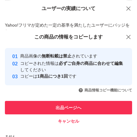
ユーザーの実績について
価格の相談
商品への質問
商品への質問からの値下げ交渉、不適切なカテゴリ変更依頼は禁止です
Yahoo!フリマが定めた一定の基準を満たしたユーザーにバッジを
付与しています
この商品をみている人にオススメ
この商品の情報をコピーします
安心取引出品者
最大10%対象
最大10%対象
最大10%対象
Yahoo!フリマの基準をクリアした安
安心取引出品者
商品画像の
無断転載は禁止
されています
心・安全なユーザーです
コピーされた情報は
必ずご自身の商品に合わせて編集
取引実績
してください
コピーは
1商品につき1回
です
このユーザーはYahoo!フリマの取
取引実績◯+
いいね！
いいね！
2,000
円
1,800
円
2,000
円
引を完了させた実績があります
商品情報コピー機能について
最大10%対象
このユーザーは他フリマサービス
他フリマ実績◯+
出品ページへ
での取引実績があります
キャンセル
スピード&安心発送
いいね！
いいね！
1,880
※このバッジは実績に基づく表示であり、発送を保証しているものではあり
円
1,900
円
2,100
円
ません