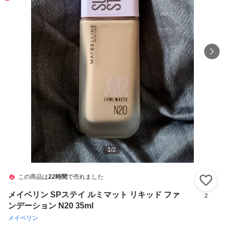
1
/
2
この商品は
22時間
で売れました
い
メイベリン SPステイ ルミマット リキッド ファ
2
ンデーション N20 35ml
メイベリン