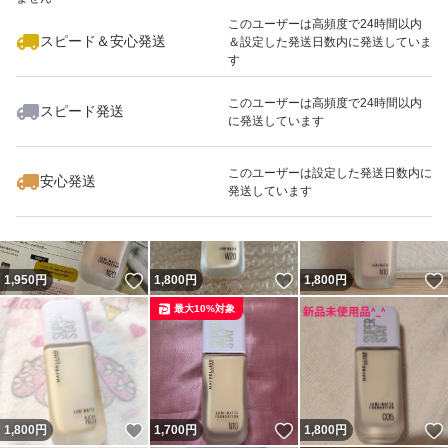
このユーザーは高頻度で24時間以内
スピード＆安心発送
＆設定した発送日数内に発送していま
す
このユーザーは高頻度で24時間以内
スピード発送
に発送しています
いいね！
いいね！
1,790
円
1,750
円
1,990
円
このユーザーは設定した発送日数内に
安心発送
発送しています
いいね！
いいね！
1,950
円
1,800
円
1,800
円
最大10%対象
いいね！
いいね！
1,800
円
1,700
円
1,800
円