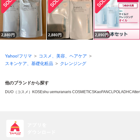
2,880
円
2,880
円
2,890
円
Yahoo!フリマ
コスメ、美容、ヘアケア
スキンケア、基礎化粧品
クレンジング
他のブランドから探す
DUO（コスメ）
KOSE
shu uemura
naris COSMETICS
Kao
FANCL
POLA
DHC
Atten