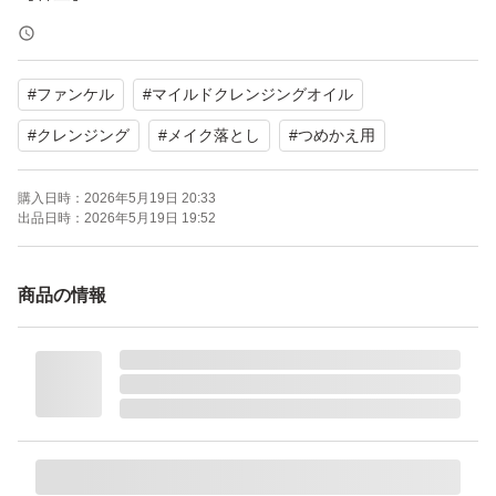
【商品の状態】未使用
【その他】つめかえ用
#
ファンケル
#
マイルドクレンジングオイル
よろしくお願いいたします。
#
クレンジング
#
メイク落とし
#
つめかえ用
購入日時：
2026年5月19日 20:33
マイルドクレンジング オイル つめかえ用 115ml
出品日時：
2026年5月19日 19:52
ブランド：FANCL
商品の情報