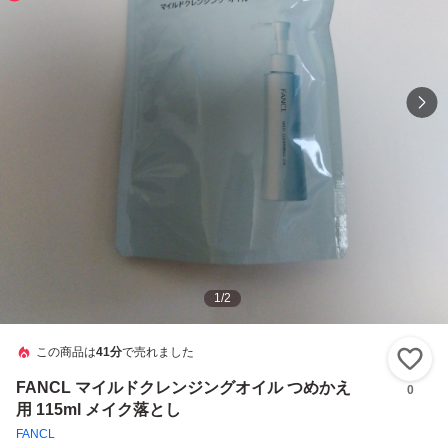
1
/
2
この商品は
41分
で売れました
い
FANCL マイルドクレンジングオイル つめかえ
0
用 115ml メイク落とし
FANCL