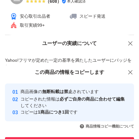
（
608
）
本人確認済
安心取引出品者
スピード発送
取引実績99+
ユーザーの実績について
価格の相談
商品への質問
商品への質問からの値下げ交渉、不適切なカテゴリ変更依頼は禁止です
Yahoo!フリマが定めた一定の基準を満たしたユーザーにバッジを
付与しています
この商品をみている人にオススメ
この商品の情報をコピーします
安心取引出品者
最大10%対象
最大10%対象
最大10%対象
Yahoo!フリマの基準をクリアした安
安心取引出品者
商品画像の
無断転載は禁止
されています
心・安全なユーザーです
コピーされた情報は
必ずご自身の商品に合わせて編集
取引実績
してください
コピーは
1商品につき1回
です
このユーザーはYahoo!フリマの取
取引実績◯+
いいね！
いいね！
1,680
円
1,650
円
1,666
円
引を完了させた実績があります
商品情報コピー機能について
最大10%対象
最大10%対象