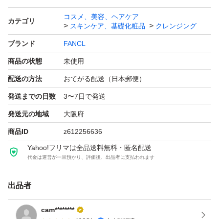
コスメ、美容、ヘアケア
カテゴリ
スキンケア、基礎化粧品
クレンジング
ブランド
FANCL
商品の状態
未使用
配送の方法
おてがる配送（日本郵便）
発送までの日数
3〜7日で発送
発送元の地域
大阪府
商品ID
z612256636
Yahoo!フリマは全品送料無料・匿名配送
代金は運営が一旦預かり、評価後、出品者に支払われます
出品者
cam********