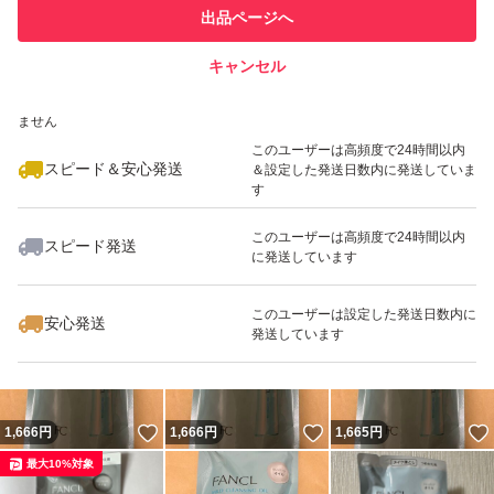
このユーザーは他フリマサービス
他フリマ実績◯+
出品ページへ
での取引実績があります
キャンセル
スピード&安心発送
いいね！
いいね！
1,700
※このバッジは実績に基づく表示であり、発送を保証しているものではあり
円
1,600
円
2,899
円
ません
このユーザーは高頻度で24時間以内
スピード＆安心発送
＆設定した発送日数内に発送していま
す
このユーザーは高頻度で24時間以内
スピード発送
に発送しています
いいね！
いいね！
1,666
円
1,700
円
1,650
円
このユーザーは設定した発送日数内に
安心発送
発送しています
いいね！
いいね！
1,666
円
1,666
円
1,665
円
最大10%対象