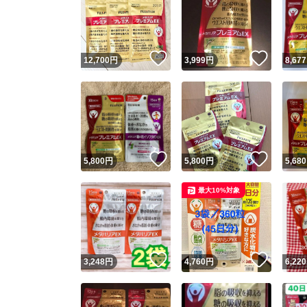
いいね！
いいね
12,700
円
3,999
円
8,677
いいね！
いいね
5,800
円
5,800
円
5,680
最大10%対象
いいね！
いいね
3,248
円
4,760
円
6,220