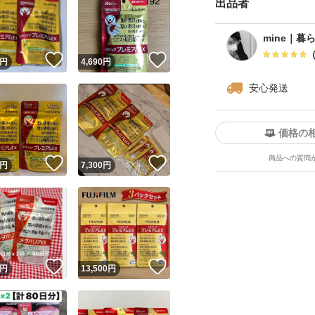
出品者
mine｜
！
いいね！
いいね！
円
4,690
円
安心発送
価格の
商品への質問
！
いいね！
いいね！
円
7,300
円
！
いいね！
いいね！
円
13,500
円