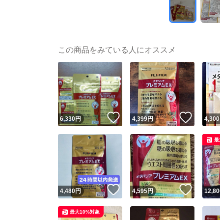
この商品をみている人にオススメ
いいね！
いいね
6,330
円
4,399
円
4,300
最
いいね！
いいね
4,480
円
4,595
円
12,80
最大10%対象