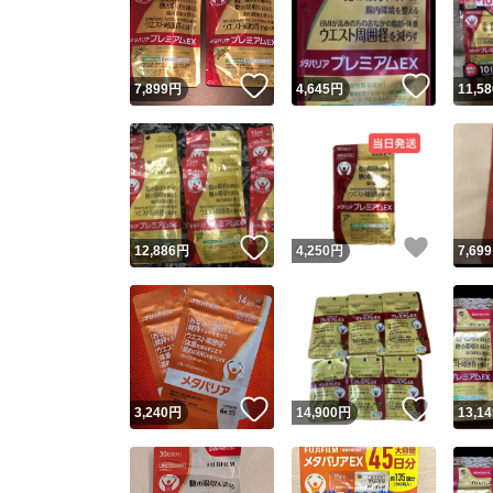
いいね！
いいね
7,899
円
4,645
円
11,58
いいね！
いいね
12,886
円
4,250
円
7,699
Yaho
安心取引
安心
いいね！
いいね
3,240
円
14,900
円
13,14
取引実績
取引