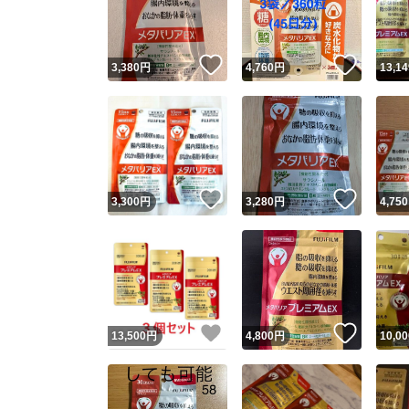
他フ
いいね！
いいね
3,380
円
4,760
円
13,14
スピード
※このバッ
スピ
いいね！
いいね
3,300
円
3,280
円
4,750
スピ
安心
いいね！
いいね
13,500
円
4,800
円
10,00