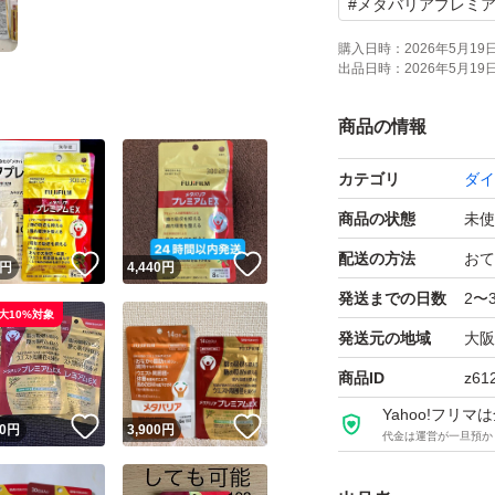
#
メタバリアプレミア
購入日時：
2026年5月19日 
出品日時：
2026年5月19日 
商品の情報
カテゴリ
ダイ
商品の状態
未使
配送の方法
おて
！
いいね！
いいね！
円
4,440
円
発送までの日数
2〜
大10%対象
発送元の地域
大阪
商品ID
z61
Yahoo!フリ
！
いいね！
いいね！
0
円
3,900
円
代金は運営が一旦預か