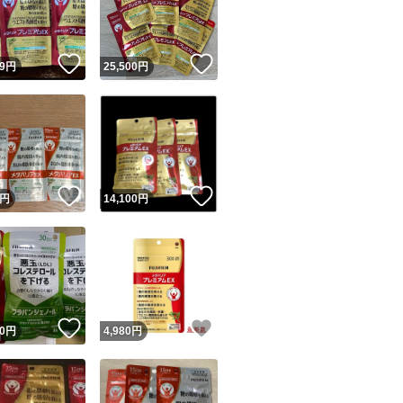
商品情報コピー機
リマ実績◯+
このユーザーは他フリマサービスでの取引実績があります
！
いいね！
いいね！
9
円
25,500
円
出品ページへ
&安心発送
キャンセル
ジは実績に基づく表示であり、発送を保証しているものではありません
このユーザーは高頻度で24時間以内＆設定した発送日数内に
ード＆安心発送
ます
！
いいね！
いいね！
円
14,100
円
ード発送
このユーザーは高頻度で24時間以内に発送しています
発送
このユーザーは設定した発送日数内に発送しています
！
いいね！
いいね！
0
円
4,980
円