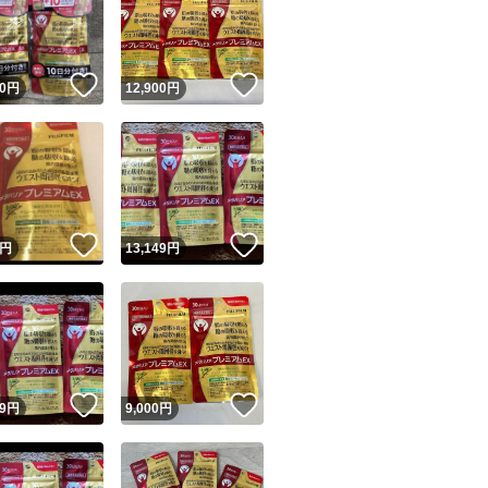
！
いいね！
いいね！
0
円
12,900
円
ユーザーの実績について
！
いいね！
いいね！
円
13,149
円
o!フリマが定めた一定の基準を満たしたユーザーにバッジを付与しています
出品者
この商品の情報をコピーします
取引出品者
Yahoo!フリマの基準をクリアした安心・安全なユーザーです
！
いいね！
いいね！
商品画像の
無断転載は禁止
されています
9
円
9,000
円
コピーされた情報は
必ずご自身の商品に合わせて編集
してください
コピーは
1商品につき1回
です
実績◯+
このユーザーはYahoo!フリマの取引を完了させた実績があり