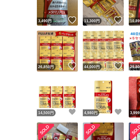
いいね！
いいね
3,490
円
11,300
円
10,89
いいね！
いいね
26,850
円
44,000
円
29,80
いいね！
いいね
14,500
円
4,980
円
3,999