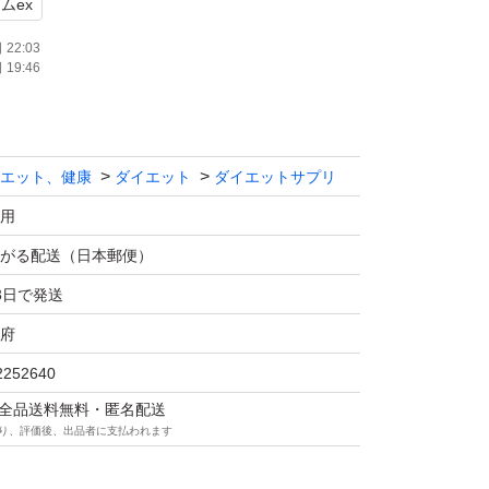
ムex
22:03
19:46
エット、健康
ダイエット
ダイエットサプリ
用
がる配送（日本郵便）
3日で発送
府
2252640
マは全品送料無料・匿名配送
り、評価後、出品者に支払われます