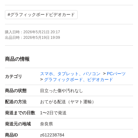
出力端子: DisplayPort ×3、HDMI ×1
#
グラフィックボードビデオカード
補助電源: 8ピン ×2
購入日時：
2026年5月21日 20:17
出品日時：
2026年5月19日 19:09
【状態・使用環境】
動作確認済み: FF14ベンチマーク完走済み(画像参照)
商品の情報
スマホ、タブレット、パソコン
PCパーツ
コンディション: 特に目立つ傷や汚れはありませんが、中
カテゴリ
グラフィックボード、ビデオカード
古品のため多少の使用感がございます。
商品の状態
目立った傷や汚れなし
配送の方法
おてがる配送（ヤマト運輸）
出力チェック: DisplayPort、HDMIからの映像出力を確認
発送までの日数
1〜2日で発送
済みです。
発送元の地域
奈良県
※FF14ベンチマークの結果は私のPC環境での数値のた
商品ID
z612238784