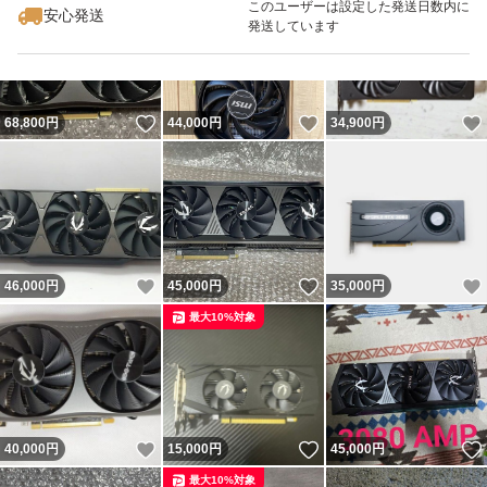
このユーザーは設定した発送日数内に
安心発送
発送しています
いいね！
いいね！
68,800
円
44,000
円
34,900
円
いいね！
いいね！
46,000
円
45,000
円
35,000
円
最大10%対象
いいね！
いいね！
40,000
円
15,000
円
45,000
円
最大10%対象