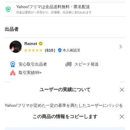
め、お使いの構成により前後いたします。
Yahoo!フリマは全品送料無料・匿名配送
代金は運営が一旦預かり、評価後、出品者に支払われます
他サイトでも出品中のため、売り切れの際はご容赦くださ
い。
出品者
管理番号: G-1539
Rainet
（
610
）
本人確認済
安心取引出品者
スピード発送
取引実績99+
ユーザーの実績について
価格の相談
商品への質問
商品への質問からの値下げ交渉、不適切なカテゴリ変更依頼は禁止です
Yahoo!フリマが定めた一定の基準を満たしたユーザーにバッジを
付与しています
この商品をみている人にオススメ
この商品の情報をコピーします
安心取引出品者
最大10%対象
最大10%対象