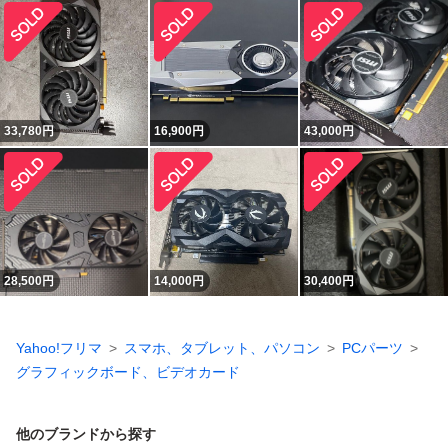
33,780
円
16,900
円
43,000
円
28,500
円
14,000
円
30,400
円
Yahoo!フリマ
スマホ、タブレット、パソコン
PCパーツ
グラフィックボード、ビデオカード
他のブランドから探す