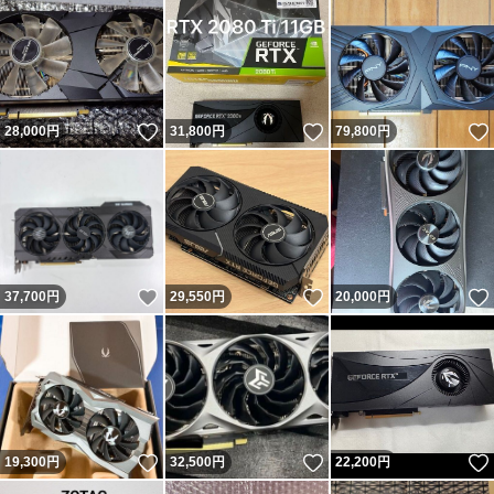
いいね！
いいね！
28,000
円
31,800
円
79,800
円
いいね！
いいね！
37,700
円
29,550
円
20,000
円
いいね！
いいね！
19,300
円
32,500
円
22,200
円