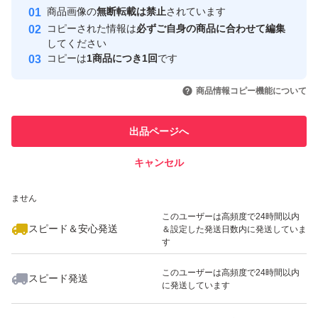
Yahoo!フリマの基準をクリアした安
安心取引出品者
商品画像の
無断転載は禁止
されています
心・安全なユーザーです
コピーされた情報は
必ずご自身の商品に合わせて編集
取引実績
してください
コピーは
1商品につき1回
です
このユーザーはYahoo!フリマの取
取引実績◯+
いいね！
いいね！
21,500
円
42,500
円
19,500
円
引を完了させた実績があります
商品情報コピー機能について
最大10%対象
最大10%対象
このユーザーは他フリマサービス
他フリマ実績◯+
出品ページへ
での取引実績があります
キャンセル
スピード&安心発送
いいね！
いいね！
21,500
※このバッジは実績に基づく表示であり、発送を保証しているものではあり
円
33,500
円
18,000
円
ません
最大10%対象
このユーザーは高頻度で24時間以内
スピード＆安心発送
＆設定した発送日数内に発送していま
す
このユーザーは高頻度で24時間以内
スピード発送
に発送しています
いいね！
いいね！
1,590
円
41,800
円
20,000
円
最大10%対象
最大10%対象