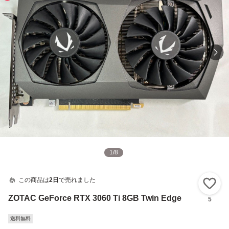
1
/
8
この商品は
2日
で売れました
い
ZOTAC GeForce RTX 3060 Ti 8GB Twin Edge
5
送料無料