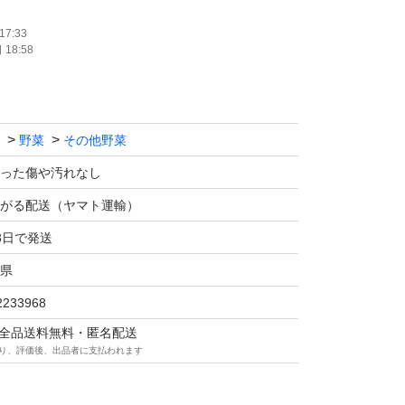
17:33
18:58
単に空気を抜いた状態で発送します。
野菜
その他野菜
が入る場合があります。
包する場合がありますのでご了承ください。
った傷や汚れなし
がる配送（ヤマト運輸）
3日で発送
下）
県
2233968
マは全品送料無料・匿名配送
を目安にお召し上がりください
り、評価後、出品者に支払われます