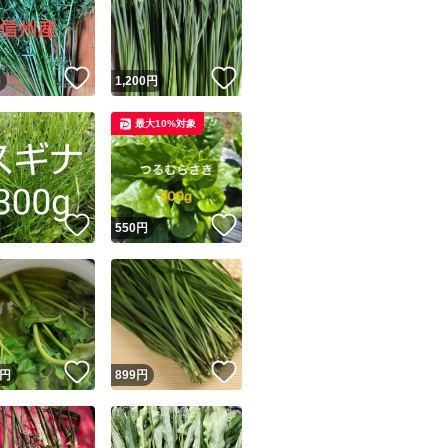
！
いいね！
いいね！
円
1,200
円
最大10%対象
ユーザーの実績について
！
いいね！
いいね！
円
550
円
o!フリマが定めた一定の基準を満たしたユーザーにバッジを付与しています
出品者
この商品の情報をコピーします
取引出品者
Yahoo!フリマの基準をクリアした安心・安全なユーザーです
！
いいね！
いいね！
商品画像の
無断転載は禁止
されています
円
899
円
コピーされた情報は
必ずご自身の商品に合わせて編集
してください
コピーは
1商品につき1回
です
実績◯+
このユーザーはYahoo!フリマの取引を完了させた実績があり