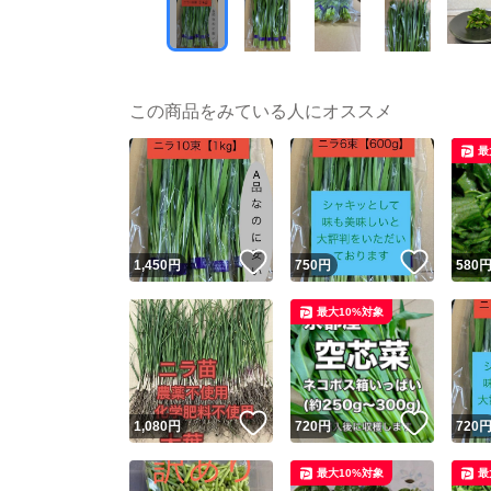
この商品をみている人にオススメ
最
いいね！
いいね
1,450
円
750
円
580
最大10%対象
いいね！
いいね
1,080
円
720
円
720
最大10%対象
最