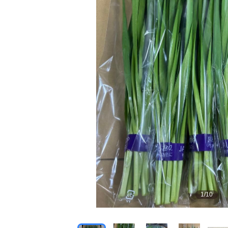
1
/
10