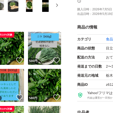
購入日時：
2026年7月5日 
出品日時：
2026年5月19日 
【梱包について】
商品の情報
専用袋に入れ、簡
大10%対象
カテゴリ
食品
輸送中に多少空気
軽く折り曲げて梱
商品の状態
目立
配送の方法
おて
！
いいね！
いいね！
円
500
円
【保存方法】
発送までの日数
2〜
冷蔵保存（10℃以
発送元の地域
栃木
商品ID
z61
【賞味期限】
Yahoo!フリ
発送日より3〜5日
！
いいね！
いいね！
円
580
円
代金は運営が一旦預か
【注意事項】
大10%対象
出品者