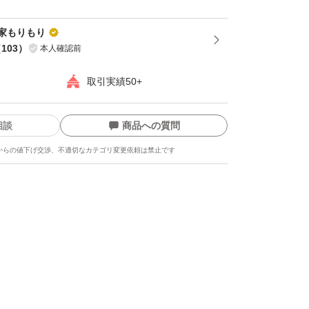
サイズや形にばらつきがあります
家もりもり
微な傷がある場合があります
（
103
）
本人確認前
より潰れが生じる可能性があります
取引実績50+
品・クレームはご遠慮ください
方のみご購入をお願いいたします
相談
商品への質問
からの値下げ交渉、不適切なカテゴリ変更依頼は禁止です