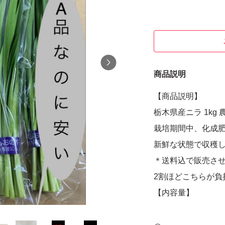
商品説明
【商品説明】
栃木県産ニラ 1kg
栽培期間中、化成
新鮮な状態で収穫
＊送料込で販売さ
2割ほどこちらが負
【内容量】
1kg（結束あり・小