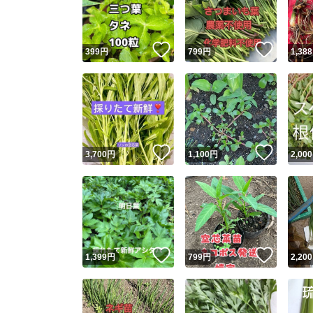
他フ
いいね！
いいね
399
円
799
円
1,388
スピード
※このバッ
スピ
いいね！
いいね
3,700
円
1,100
円
2,000
スピ
安心
いいね！
いいね
1,399
円
799
円
2,200