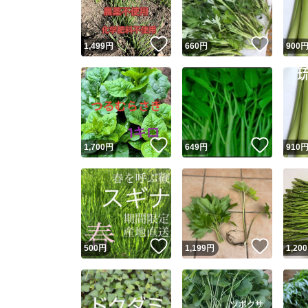
いいね！
いいね
1,499
円
660
円
900
いいね！
いいね
1,700
円
649
円
910
いいね！
いいね
500
円
1,199
円
1,200