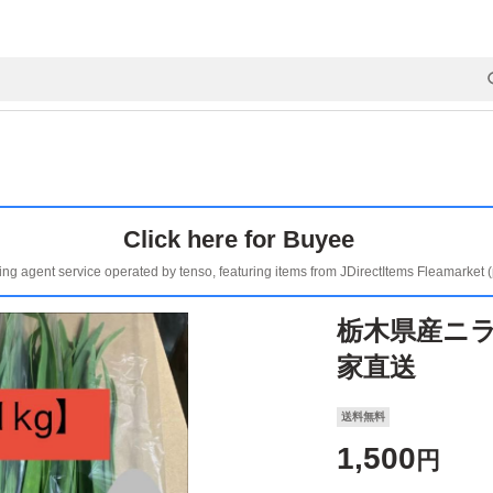
Click here for Buyee
ing agent service operated by tenso, featuring items from JDirectItems Fleamarket 
栃木県産ニラ
家直送
送料無料
1,500
円