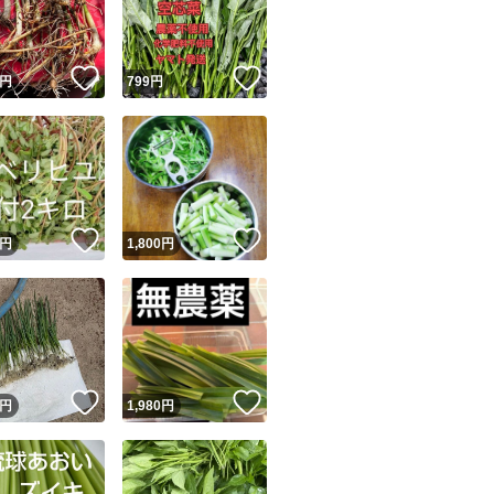
商品情報コピー機
リマ実績◯+
このユーザーは他フリマサービスでの取引実績があります
！
いいね！
いいね！
円
799
円
出品ページへ
&安心発送
キャンセル
ジは実績に基づく表示であり、発送を保証しているものではありません
このユーザーは高頻度で24時間以内＆設定した発送日数内に
ード＆安心発送
ます
！
いいね！
いいね！
円
1,800
円
ード発送
このユーザーは高頻度で24時間以内に発送しています
発送
このユーザーは設定した発送日数内に発送しています
！
いいね！
いいね！
円
1,980
円