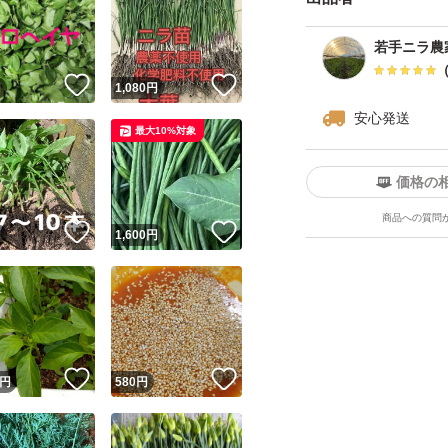
・農産物のため、
若手ニラ農
・葉先の折れや軽
！
いいね！
いいね！
円
1,080
円
・輸送中の揺れに
安心発送
・生鮮品のため返
最大10%対象
ご理解いただける
価格の
商品への質問
！
いいね！
いいね！
円
1,600
円
！
いいね！
いいね！
円
580
円