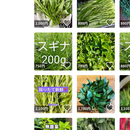
いいね！
いいね
2,000
円
899
円
890
いいね！
いいね
750
円
799
円
880
Yaho
安心取引
安心
いいね！
いいね
2,100
円
1,780
円
1,100
取引実績
取引