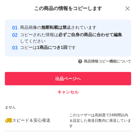
付与しています
この商品をみている人にオススメ
この商品の情報をコピーします
安心取引出品者
最大10%対象
最大10%対象
最大10%対象
Yahoo!フリマの基準をクリアした安
安心取引出品者
商品画像の
無断転載は禁止
されています
心・安全なユーザーです
コピーされた情報は
必ずご自身の商品に合わせて編集
取引実績
してください
コピーは
1商品につき1回
です
このユーザーはYahoo!フリマの取
取引実績◯+
いいね！
いいね！
3,100
円
3,100
円
3,100
円
引を完了させた実績があります
商品情報コピー機能について
最大10%対象
このユーザーは他フリマサービス
他フリマ実績◯+
出品ページへ
での取引実績があります
キャンセル
スピード&安心発送
いいね！
いいね！
3,200
※このバッジは実績に基づく表示であり、発送を保証しているものではあり
円
5,100
円
3,100
円
ません
最大10%対象
最大10%対象
このユーザーは高頻度で24時間以内
スピード＆安心発送
＆設定した発送日数内に発送していま
す