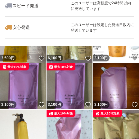
このユーザーは高頻度で24時間以内
スピード発送
に発送しています
いいね！
いいね！
3,250
円
2,000
円
3,100
円
最大10%対象
最大10%対象
このユーザーは設定した発送日数内に
安心発送
発送しています
いいね！
いいね！
3,500
円
6,100
円
3,100
円
最大10%対象
最大10%対象
いいね！
いいね！
3,100
円
3,100
円
3,100
円
最大10%対象
最大10%対象