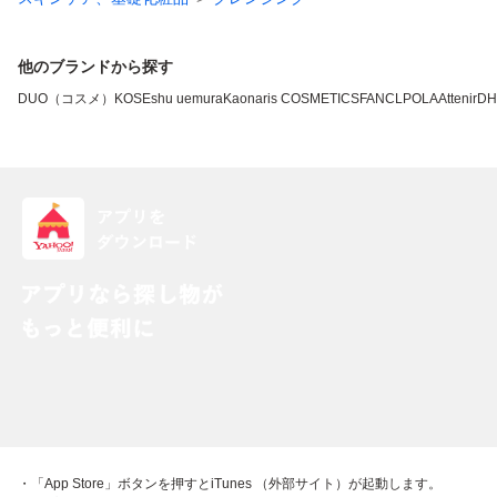
他のブランドから探す
DUO（コスメ）
KOSE
shu uemura
Kao
naris COSMETICS
FANCL
POLA
Attenir
DH
・「App Store」ボタンを押すとiTunes （外部サイト）が起動します。