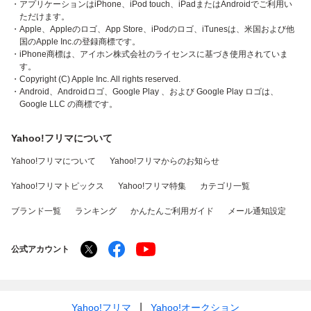
・アプリケーションはiPhone、iPod touch、iPadまたはAndroidでご利用い
ただけます。
・Apple、Appleのロゴ、App Store、iPodのロゴ、iTunesは、米国および他
国のApple Inc.の登録商標です。
・iPhone商標は、アイホン株式会社のライセンスに基づき使用されていま
す。
・Copyright (C) Apple Inc. All rights reserved.
・Android、Androidロゴ、Google Play 、および Google Play ロゴは、
Google LLC の商標です。
Yahoo!フリマについて
Yahoo!フリマについて
Yahoo!フリマからのお知らせ
Yahoo!フリマトピックス
Yahoo!フリマ特集
カテゴリ一覧
ブランド一覧
ランキング
かんたんご利用ガイド
メール通知設定
公式アカウント
Yahoo!フリマ
Yahoo!オークション