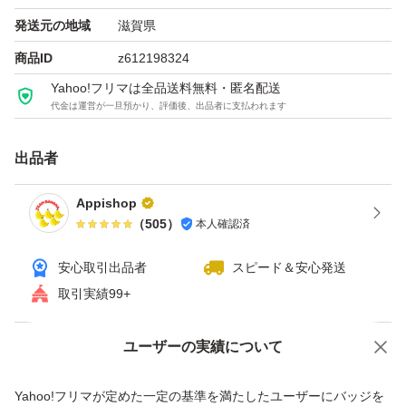
発送元の地域
滋賀県
商品ID
z612198324
Yahoo!フリマは全品送料無料・匿名配送
代金は運営が一旦預かり、評価後、出品者に支払われます
出品者
Appishop
（
505
）
本人確認済
安心取引出品者
スピード＆安心発送
取引実績99+
ユーザーの実績について
価格の相談
商品への質問
商品への質問からの値下げ交渉、不適切なカテゴリ変更依頼は禁止です
Yahoo!フリマが定めた一定の基準を満たしたユーザーにバッジを