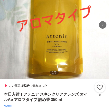
1
/
5
この商品は
52分
で売れました
い
本日入荷！アテニア スキンクリアクレンズ オイ
0
ルAe アロマタイプ 詰め替 350ml
Attenir