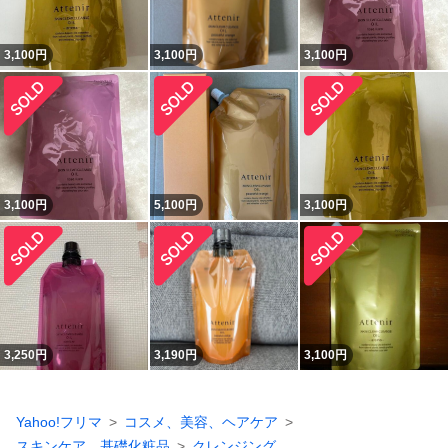
3,100
円
3,100
円
3,100
円
3,100
円
5,100
円
3,100
円
3,250
円
3,190
円
3,100
円
Yahoo!フリマ
コスメ、美容、ヘアケア
スキンケア、基礎化粧品
クレンジング