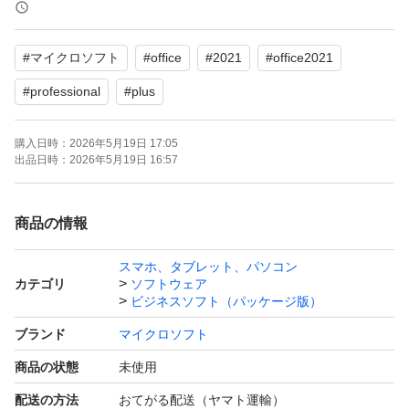
です。
#
マイクロソフト
#
office
#
2021
#
office2021
含まれるアプリ：
Word
#
professional
#
plus
Excel
購入日時：
2026年5月19日 17:05
PowerPoint
出品日時：
2026年5月19日 16:57
Outlook
Access
商品の情報
OneNote
Publisher
スマホ、タブレット、パソコン
カテゴリ
ソフトウェア
ビジネスソフト（パッケージ版）
対応OS：Windows 10, Windows 11
ブランド
マイクロソフト
商品の状態
未使用
インストールから認証完了まで、サポートいたします。
配送の方法
おてがる配送（ヤマト運輸）