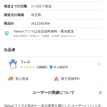
発送までの日数
1〜2日で発送
まとめ買いにも対応可能ですので、複数枚お求めの場合は
発送元の地域
埼玉県
コメントいただければ幸いです。
商品ID
z612181404
Yahoo!フリマは全品送料無料・匿名配送
代金は運営が一旦預かり、評価後、出品者に支払われます
出品者
うぃぶ
（
1925
）
本人確認済
安心発送
取引実績99+
ユーザーの実績について
価格の相談
商品への質問
商品への質問からの値下げ交渉、不適切なカテゴリ変更依頼は禁止です
Yahoo!フリマが定めた一定の基準を満たしたユーザーにバッジを