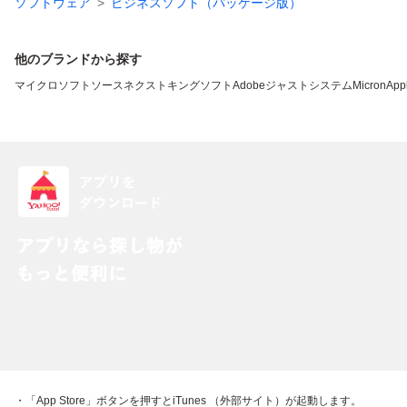
ソフトウェア
ビジネスソフト（パッケージ版）
他のブランドから探す
マイクロソフト
ソースネクスト
キングソフト
Adobe
ジャストシステム
Micron
App
・「App Store」ボタンを押すとiTunes （外部サイト）が起動します。