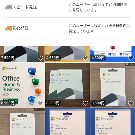
このユーザーは高頻度で24時間以内
スピード発送
に発送しています
いいね！
いいね！
4,200
円
4,650
円
7,500
円
最大10%対象
このユーザーは設定した発送日数内に
安心発送
発送しています
いいね！
いいね！
7,500
円
4,650
円
4,800
円
いいね！
いいね！
8,900
円
8,200
円
9,800
円