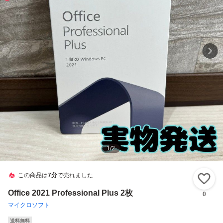
1
/
2
この商品は
7分
で売れました
い
Office 2021 Professional Plus 2枚
0
マイクロソフト
送料無料