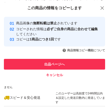
付与しています
この商品をみている人にオススメ
この商品の情報をコピーします
安心取引出品者
最大10%対象
最大10%対象
Yahoo!フリマの基準をクリアした安
安心取引出品者
商品画像の
無断転載は禁止
されています
心・安全なユーザーです
コピーされた情報は
必ずご自身の商品に合わせて編集
取引実績
してください
コピーは
1商品につき1回
です
このユーザーはYahoo!フリマの取
取引実績◯+
いいね！
いいね！
3,800
円
3,900
円
3,800
円
引を完了させた実績があります
商品情報コピー機能について
最大10%対象
このユーザーは他フリマサービス
他フリマ実績◯+
出品ページへ
での取引実績があります
キャンセル
スピード&安心発送
いいね！
いいね！
3,900
※このバッジは実績に基づく表示であり、発送を保証しているものではあり
円
9,800
円
9,800
円
ません
このユーザーは高頻度で24時間以内
スピード＆安心発送
＆設定した発送日数内に発送していま
す