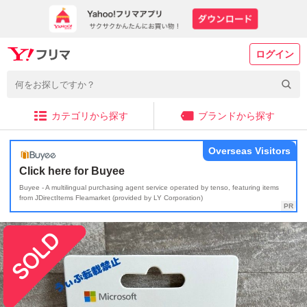
ログイン
カテゴリから探す
ブランドから探す
Overseas Visitors
Click here for Buyee
Buyee - A multilingual purchasing agent service operated by tenso, featuring items
from JDirectItems Fleamarket (provided by LY Corporation)