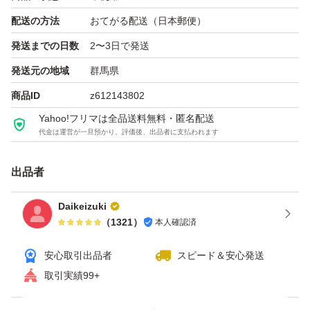
フジフイルム メタバリア プレミアムEX
配送の方法
おてがる配送（日本郵便）
FUJIFILM 富士フイルム メタバリア （30日分） 2袋セッ
発送までの日数
2〜3日で発送
ト
発送元の地域
群馬県
商品ID
z612143802
Yahoo!フリマは全品送料無料・匿名配送
代金は運営が一旦預かり、評価後、出品者に支払われます
出品者
Daikeizuki
（
1321
）
本人確認済
安心取引出品者
スピード＆安心発送
取引実績99+