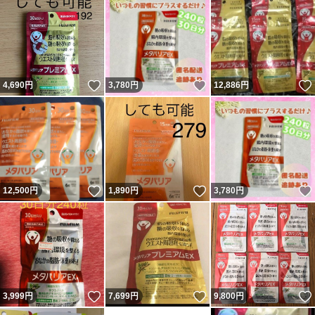
いいね！
いいね！
4,690
円
3,780
円
12,886
円
いいね！
いいね！
12,500
円
1,890
円
3,780
円
いいね！
いいね！
3,999
円
7,699
円
9,800
円