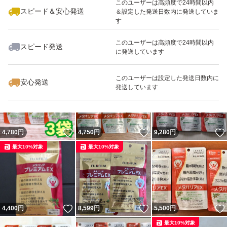
このユーザーは高頻度で24時間以内
スピード＆安心発送
＆設定した発送日数内に発送していま
す
このユーザーは高頻度で24時間以内
スピード発送
に発送しています
いいね！
いいね！
6,220
円
3,900
円
9,280
円
このユーザーは設定した発送日数内に
安心発送
発送しています
いいね！
いいね！
4,780
円
4,750
円
9,280
円
最大10%対象
最大10%対象
いいね！
いいね！
4,400
円
8,599
円
5,500
円
最大10%対象