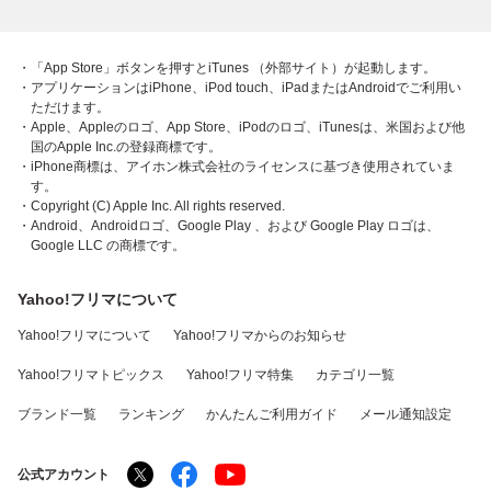
・「App Store」ボタンを押すとiTunes （外部サイト）が起動します。
・アプリケーションはiPhone、iPod touch、iPadまたはAndroidでご利用い
ただけます。
・Apple、Appleのロゴ、App Store、iPodのロゴ、iTunesは、米国および他
国のApple Inc.の登録商標です。
・iPhone商標は、アイホン株式会社のライセンスに基づき使用されていま
す。
・Copyright (C) Apple Inc. All rights reserved.
・Android、Androidロゴ、Google Play 、および Google Play ロゴは、
Google LLC の商標です。
Yahoo!フリマについて
Yahoo!フリマについて
Yahoo!フリマからのお知らせ
Yahoo!フリマトピックス
Yahoo!フリマ特集
カテゴリ一覧
ブランド一覧
ランキング
かんたんご利用ガイド
メール通知設定
公式アカウント