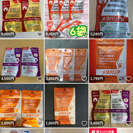
いいね！
いいね！
9,000
円
9,450
円
3,280
円
いいね！
いいね！
4,500
円
3,000
円
1,799
円
いいね！
いいね！
1,800
円
1,600
円
5,800
円
最大10%対象