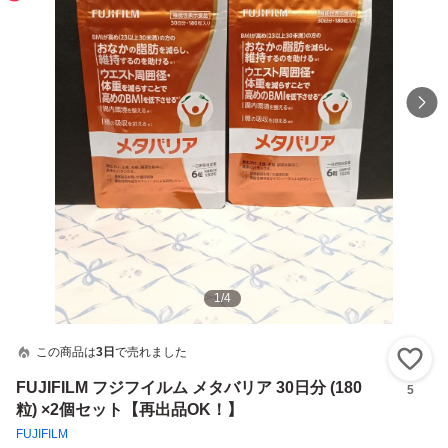
1
/
4
この商品は
3日
で売れました
い
FUJIFILM フジフイルム メタバリア 30日分 (180
5
粒) ×2個セット【再出品OK！】
FUJIFILM