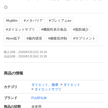
です。
#
fujifilm
#
メタバリア
#
プレミアムex
BMIが高めの方のおなかの脂肪を減らし、維持するのを助
ける機能性表示食品です。
#
ダイエットサプリ
#
機能性表示食品
#
脂肪減少
ウエスト周囲径・体重を減らすことで高めのBMIを低下さ
#
bmi低下
#
腸内環境
#
糖吸収抑制
#
サプリメント
せ、腸内環境を整え、糖の吸収を抑える効果が期待できま
す。
購入日時：
2026年5月22日 18:16
出品日時：
2026年5月19日 15:28
【ブランド】FUJIFILM
商品の情報
【商品名】メタバリア
【内容量】30日分（180粒）×2個
ダイエット、健康
ダイエット
カテゴリ
ダイエットサプリ
【商品の状態】未使用
ブランド
FUJIFILM
【その他】機能性表示食品
商品の状態
未使用