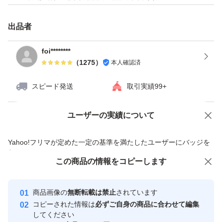
出品者
foi********
（
1275
）
本人確認済
スピード発送
取引実績99+
ユーザーの実績について
価格の相談
商品への質問
商品への質問からの値下げ交渉、不適切なカテゴリ変更依頼は禁止です
Yahoo!フリマが定めた一定の基準を満たしたユーザーにバッジを
付与しています
この商品をみている人にオススメ
この商品の情報をコピーします
安心取引出品者
最大10%対象
最大10%対象
Yahoo!フリマの基準をクリアした安
安心取引出品者
商品画像の
無断転載は禁止
されています
心・安全なユーザーです
コピーされた情報は
必ずご自身の商品に合わせて編集
取引実績
してください