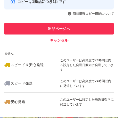
コピーは
1商品につき1回
です
このユーザーはYahoo!フリマの取
取引実績◯+
いいね！
いいね！
1,800
円
1,800
円
1,600
円
引を完了させた実績があります
商品情報コピー機能について
このユーザーは他フリマサービス
他フリマ実績◯+
出品ページへ
での取引実績があります
キャンセル
スピード&安心発送
いいね！
いいね！
1,400
※このバッジは実績に基づく表示であり、発送を保証しているものではあり
円
1,100
円
1,400
円
ません
このユーザーは高頻度で24時間以内
スピード＆安心発送
＆設定した発送日数内に発送していま
す
このユーザーは高頻度で24時間以内
スピード発送
に発送しています
いいね！
いいね！
1,800
円
1,400
円
1,800
円
このユーザーは設定した発送日数内に
安心発送
発送しています