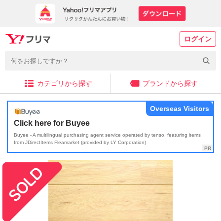
ログイン
カテゴリから探す
ブランドから探す
Overseas Visitors
Click here for Buyee
Buyee - A multilingual purchasing agent service operated by tenso, featuring items
from JDirectItems Fleamarket (provided by LY Corporation)