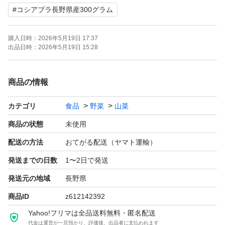
#
コシアブラ長野県産300グラム
購入日時：
2026年5月19日 17:37
出品日時：
2026年5月19日 15:28
商品の情報
カテゴリ
食品
野菜
山菜
商品の状態
未使用
配送の方法
おてがる配送（ヤマト運輸）
発送までの日数
1〜2日で発送
発送元の地域
長野県
商品ID
z612142392
Yahoo!フリマは全品送料無料・匿名配送
代金は運営が一旦預かり、評価後、出品者に支払われます