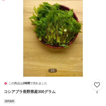
1
/
1
この商品は
2時間
で売れました
い
コシアブラ長野県産300グラム
0
送料無料