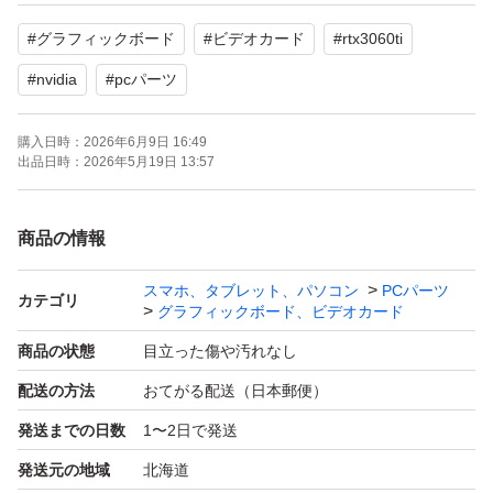
ト80度台で安定していることを確認しました。
#
グラフィックボード
#
ビデオカード
#
rtx3060ti
上位の物へ買い替えたため手放します。
#
nvidia
#
pcパーツ
購入時から傷や汚れ等少なく状態は良いと思います。
購入日時：
2026年6月9日 16:49
出品日時：
2026年5月19日 13:57
ファンのシールは購入時からありませんが、おそらく以前
のオーナーがゲーミングPCから取り外したOEMの物であ
商品の情報
るためかと思います。
スマホ、タブレット、パソコン
PCパーツ
カテゴリ
グラフィックボード、ビデオカード
【商品の状態】目立った傷や汚れなし
商品の状態
目立った傷や汚れなし
【カラー】ブラック系
配送の方法
おてがる配送（日本郵便）
【メモリ】8GB
発送までの日数
1〜2日で発送
付属品はありません。本体のみです。
発送元の地域
北海道