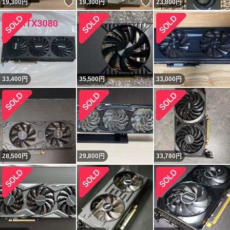
いいね！
いいね！
19,300
円
19,300
円
23,800
円
33,400
円
35,500
円
33,000
円
28,500
円
29,800
円
33,780
円