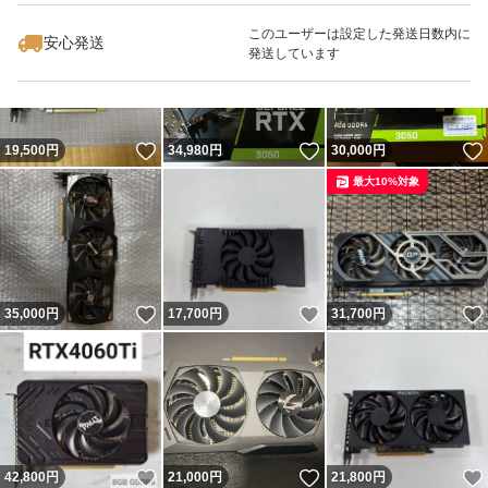
最大10%対象
このユーザーは設定した発送日数内に
安心発送
発送しています
いいね！
いいね！
19,500
円
34,980
円
30,000
円
最大10%対象
いいね！
いいね！
35,000
円
17,700
円
31,700
円
いいね！
いいね！
42,800
円
21,000
円
21,800
円