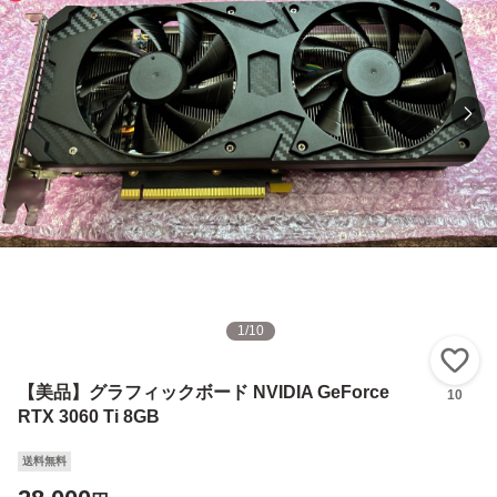
1
/
10
い
【美品】グラフィックボード NVIDIA GeForce
10
RTX 3060 Ti 8GB
送料無料