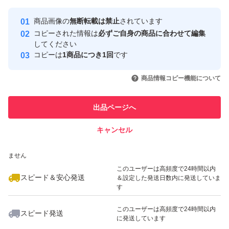
最大10%対象
最大10%対象
Yahoo!フリマの基準をクリアした安
安心取引出品者
商品画像の
無断転載は禁止
されています
心・安全なユーザーです
コピーされた情報は
必ずご自身の商品に合わせて編集
取引実績
してください
コピーは
1商品につき1回
です
このユーザーはYahoo!フリマの取
取引実績◯+
いいね！
いいね！
27,000
円
29,000
円
27,500
円
引を完了させた実績があります
商品情報コピー機能について
最大10%対象
最大10%対象
最大10%対象
このユーザーは他フリマサービス
他フリマ実績◯+
出品ページへ
での取引実績があります
キャンセル
スピード&安心発送
いいね！
いいね！
33,300
※このバッジは実績に基づく表示であり、発送を保証しているものではあり
円
38,000
円
18,000
円
ません
最大10%対象
このユーザーは高頻度で24時間以内
スピード＆安心発送
＆設定した発送日数内に発送していま
す
このユーザーは高頻度で24時間以内
スピード発送
に発送しています
いいね！
いいね！
29,000
円
25,800
円
34,900
円