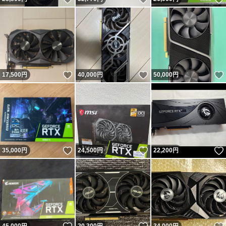
いいね！
いいね！
17,500
円
40,000
円
50,000
円
いいね！
いいね！
35,000
円
24,500
円
22,200
円