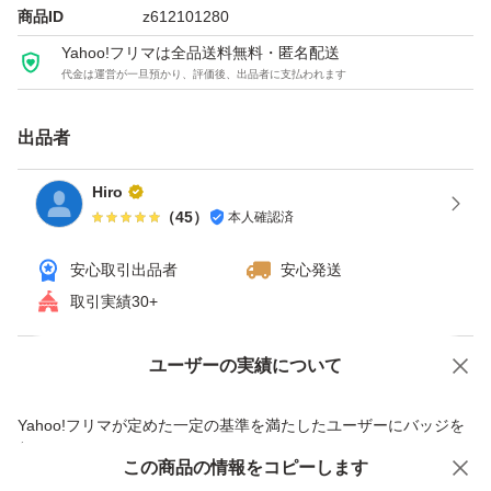
よろしくお願いいたします。
商品ID
z612101280
Yahoo!フリマは全品送料無料・匿名配送
代金は運営が一旦預かり、評価後、出品者に支払われます
出品者
Hiro
（
45
）
本人確認済
安心取引出品者
安心発送
取引実績30+
ユーザーの実績について
価格の相談
商品への質問
商品への質問からの値下げ交渉、不適切なカテゴリ変更依頼は禁止です
Yahoo!フリマが定めた一定の基準を満たしたユーザーにバッジを
付与しています
この商品をみている人にオススメ
この商品の情報をコピーします
安心取引出品者