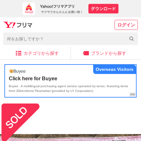
ログイン
カテゴリから探す
ブランドから探す
Overseas Visitors
Click here for Buyee
Buyee - A multilingual purchasing agent service operated by tenso, featuring items
from JDirectItems Fleamarket (provided by LY Corporation)