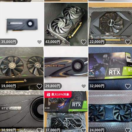
いいね！
いいね！
35,000
円
43,000
円
22,000
円
いいね！
いいね！
19,000
円
29,800
円
32,000
円
最大10%対象
いいね！
いいね！
30,999
円
37,000
円
24,000
円