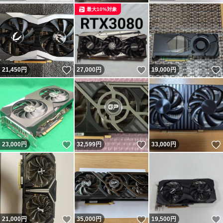
最大10%対象
いいね！
いいね！
21,450
円
27,000
円
19,000
円
いいね！
いいね！
23,000
円
32,599
円
33,000
円
いいね！
いいね！
21,000
円
35,000
円
19,500
円