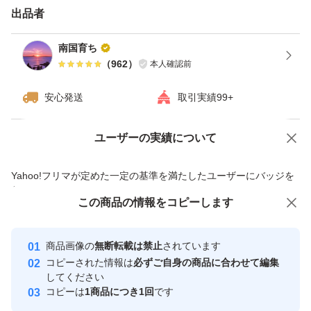
バラでの発送致します
出品者
新品の段ボールで配送します。
南国育ち
（
962
）
本人確認前
雨が続いた時は畑に入れませんので、発送送れます。
安心発送
取引実績99+
ユーザーの実績について
価格の相談
商品への質問
商品への質問からの値下げ交渉、不適切なカテゴリ変更依頼は禁止です
Yahoo!フリマが定めた一定の基準を満たしたユーザーにバッジを
付与しています
この商品をみている人にオススメ
この商品の情報をコピーします
安心取引出品者
最大10%対象
Yahoo!フリマの基準をクリアした安
安心取引出品者
商品画像の
無断転載は禁止
されています
心・安全なユーザーです
コピーされた情報は
必ずご自身の商品に合わせて編集
取引実績
してください
コピーは
1商品につき1回
です
このユーザーはYahoo!フリマの取
取引実績◯+