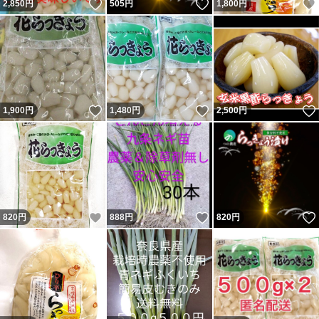
いいね！
いいね！
2,850
円
505
円
1,800
円
いいね！
いいね！
1,900
円
1,480
円
2,500
円
いいね！
いいね！
820
円
888
円
820
円