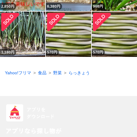
2,850
円
6,380
円
968
円
1,180
円
570
円
570
円
Yahoo!フリマ
食品
野菜
らっきょう