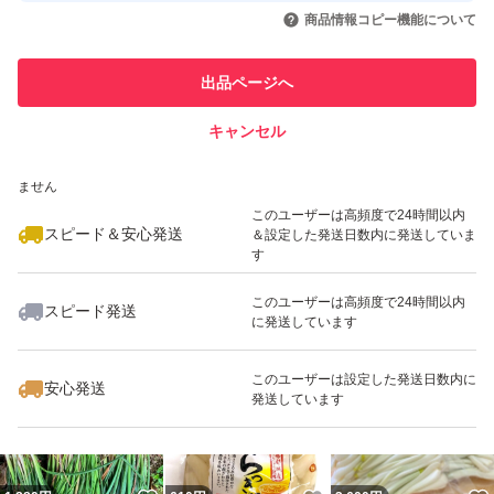
いいね！
いいね！
1,032
円
2,144
円
1,299
円
引を完了させた実績があります
商品情報コピー機能について
このユーザーは他フリマサービス
他フリマ実績◯+
出品ページへ
での取引実績があります
キャンセル
スピード&安心発送
いいね！
いいね！
1,299
※このバッジは実績に基づく表示であり、発送を保証しているものではあり
円
1,280
円
1,299
円
ません
このユーザーは高頻度で24時間以内
スピード＆安心発送
＆設定した発送日数内に発送していま
す
このユーザーは高頻度で24時間以内
スピード発送
に発送しています
いいね！
いいね！
1,299
円
1,280
円
3,600
円
このユーザーは設定した発送日数内に
安心発送
発送しています