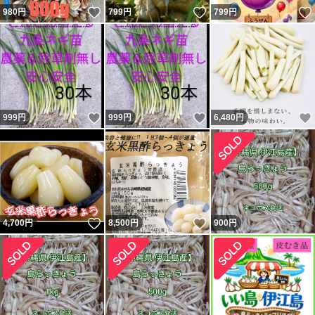
いいね！
いいね！
980
円
799
円
799
円
いいね！
いいね！
999
円
999
円
6,480
円
いいね！
いいね！
4,700
円
8,500
円
900
円