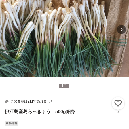
1
/
4
この商品は
2日
で売れました
い
伊江島産島らっきょう 500g細身
2
送料無料