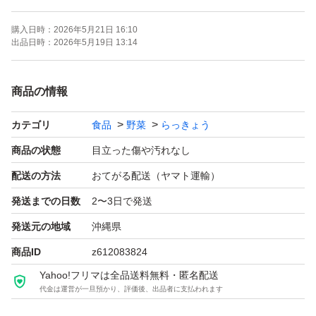
高いです。 沖縄県の他の産地と比べてみて下さい 品
購入日時：
2026年5月21日 16:10
質には自信があります。
出品日時：
2026年5月19日 13:14
お子様には天ぷらにして甘味の広がる旨さがあります。
商品の情報
お父さん、お母さんには生で醤油とカツオ節かけて、お酒
カテゴリ
食品
野菜
らっきょう
のつまみとして最適です。
商品の状態
目立った傷や汚れなし
血液サラサラ効果もあるみたいです。
配送の方法
おてがる配送（ヤマト運輸）
発送までの日数
2〜3日で発送
是非、顔の見える商品なので安心してお食べ下さい
発送元の地域
沖縄県
産直なので色々な要望にも応えられます。宜しくお願いし
商品ID
z612083824
ます
Yahoo!フリマは全品送料無料・匿名配送
代金は運営が一旦預かり、評価後、出品者に支払われます
発送