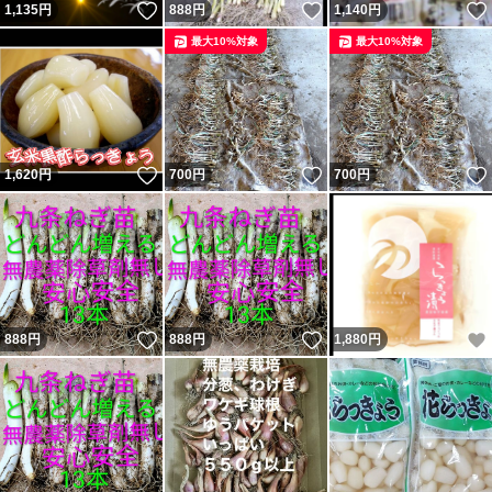
いいね！
いいね！
1,135
円
888
円
1,140
円
最大10%対象
最大10%対象
いいね！
いいね！
1,620
円
700
円
700
円
いいね！
いいね！
888
円
888
円
1,880
円