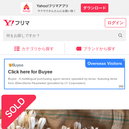
ログイン
カテゴリから探す
ブランドから探す
Overseas Visitors
Click here for Buyee
Buyee - A multilingual purchasing agent service operated by tenso, featuring items
from JDirectItems Fleamarket (provided by LY Corporation)