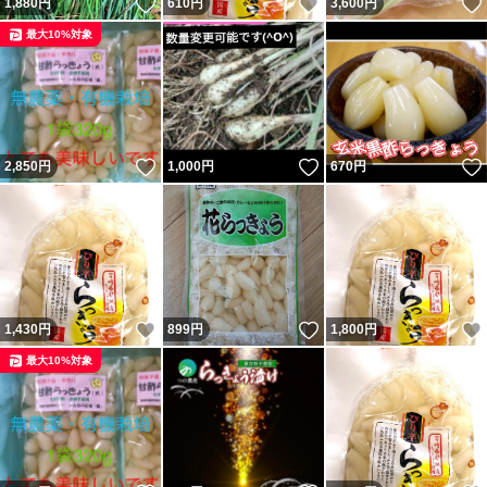
いいね！
いいね！
1,880
円
610
円
3,600
円
最大10%対象
いいね！
いいね！
2,850
円
1,000
円
670
円
いいね！
いいね！
1,430
円
899
円
1,800
円
最大10%対象