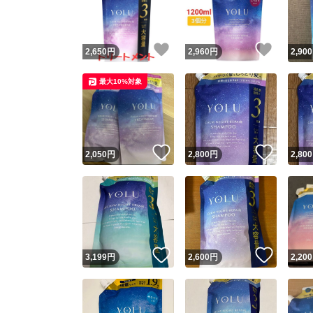
他フ
いいね！
いいね
2,650
円
2,960
円
2,900
スピード
最大10%対象
※このバッ
スピ
いいね！
いいね
2,050
円
2,800
円
2,800
スピ
安心
いいね！
いいね
3,199
円
2,600
円
2,200