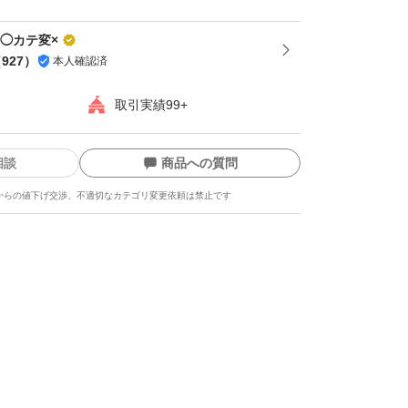
品◯カテ変×
（
927
）
本人確認済
取引実績99+
相談
商品への質問
からの値下げ交渉、不適切なカテゴリ変更依頼は禁止です
ます