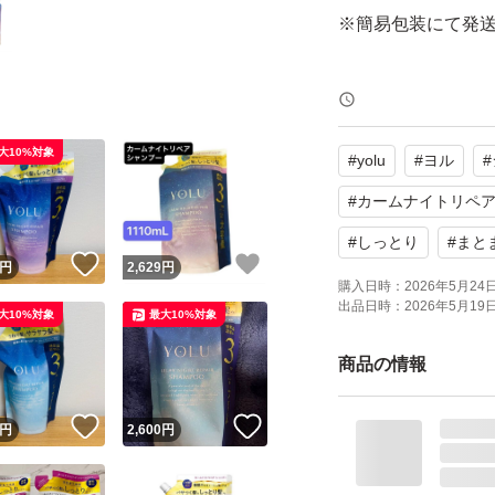
※簡易包装にて発
【ブランド】YOLU
【商品名】カームナ
大10%対象
#
yolu
#
ヨル
#
【容量】1110ml (
【商品の状態】未
#
カームナイトリペ
【カラー】パープ
#
しっとり
#
まと
！
いいね！
いいね！
円
2,629
円
購入日時：
2026年5月24日 
よろしくお願いい
出品日時：
2026年5月19日 
大10%対象
最大10%対象
商品の情報
！
いいね！
いいね！
円
2,600
円