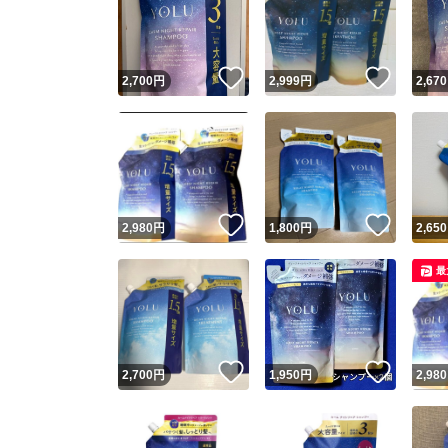
いいね！
いいね
2,700
円
2,999
円
2,670
いいね！
いいね
2,980
円
1,800
円
2,650
Yaho
最
安心取引
安心
いいね！
いいね
2,700
円
1,950
円
2,980
取引実績
取引