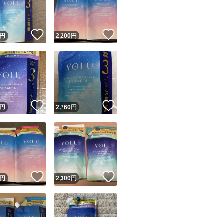
商品情報コピー機
リマ実績◯+
このユーザーは他フリマサービスでの取引実績があります
！
いいね！
いいね！
円
2,200
円
出品ページへ
&安心発送
キャンセル
ジは実績に基づく表示であり、発送を保証しているものではありません
このユーザーは高頻度で24時間以内＆設定した発送日数内に
ード＆安心発送
ます
！
いいね！
いいね！
円
2,760
円
ード発送
このユーザーは高頻度で24時間以内に発送しています
発送
このユーザーは設定した発送日数内に発送しています
！
いいね！
いいね！
円
2,300
円