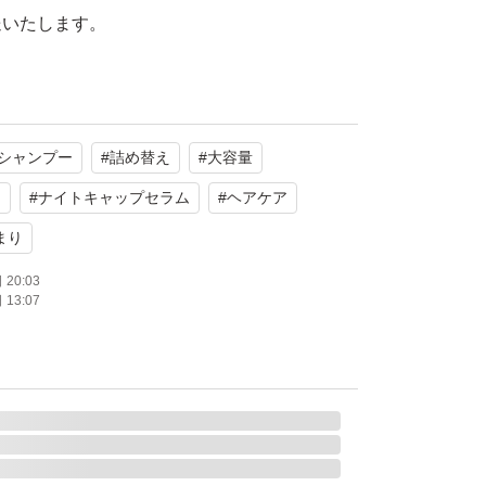
送いたします。
イトリペア シャンプー
シャンプー
#
詰め替え
#
大容量
通常品3個分)
使用
ア
#
ナイトキャップセラム
#
ヘアケア
ル系
まり
20:03
たします。
13:07