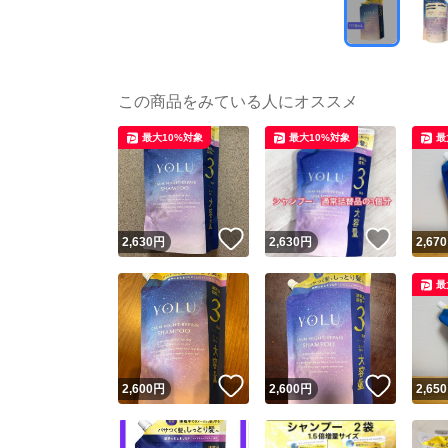
この商品をみている人にオススメ
最大10%対象
最大10%対象
最
いいね！
いいね
2,630
円
2,630
円
2,670
最
いいね！
いいね
2,600
円
2,600
円
2,650