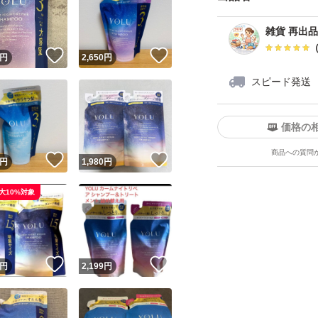
雑貨 再出
！
いいね！
いいね！
円
2,650
円
スピード発送
価格の
ユーザーの実績について
商品への質問
！
いいね！
いいね！
円
1,980
円
o!フリマが定めた一定の基準を満たしたユーザーにバッジを付与しています
大10%対象
出品者
この商品の情報をコピーします
取引出品者
Yahoo!フリマの基準をクリアした安心・安全なユーザーです
！
いいね！
いいね！
商品画像の
無断転載は禁止
されています
円
2,199
円
コピーされた情報は
必ずご自身の商品に合わせて編集
してください
コピーは
1商品につき1回
です
実績◯+
このユーザーはYahoo!フリマの取引を完了させた実績があり