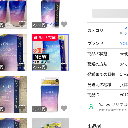
！
いいね！
いいね！
円
2,680
円
コス
カテゴリ
シ
最大10%対象
ブランド
YO
商品の状態
未使
配送の方法
おて
！
いいね！
いいね！
円
2,677
円
発送までの日数
1〜
発送元の地域
兵庫
商品ID
z61
Yahoo!フリ
！
いいね！
いいね！
円
1,300
円
代金は運営が一旦預か
出品者