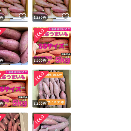
！
いいね！
いいね！
円
1,280
円
！
円
2,500
円
円
2,200
円