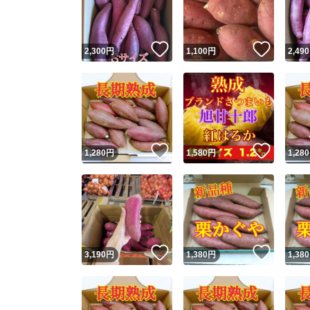
他フ
いいね！
いいね
2,300
円
1,100
円
2,490
スピード
※このバッ
スピ
いいね！
いいね
1,280
円
1,580
円
1,280
スピ
安心
いいね！
いいね
3,190
円
1,380
円
1,380