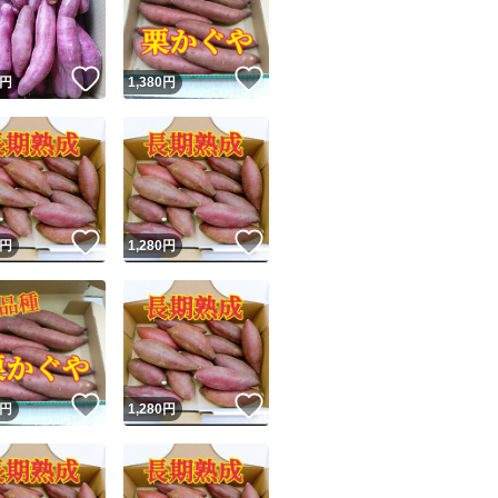
商品情報コピー機
リマ実績◯+
このユーザーは他フリマサービスでの取引実績があります
！
いいね！
いいね！
円
1,380
円
出品ページへ
&安心発送
キャンセル
ジは実績に基づく表示であり、発送を保証しているものではありません
このユーザーは高頻度で24時間以内＆設定した発送日数内に
ード＆安心発送
ます
！
いいね！
いいね！
円
1,280
円
ード発送
このユーザーは高頻度で24時間以内に発送しています
発送
このユーザーは設定した発送日数内に発送しています
！
いいね！
いいね！
円
1,280
円