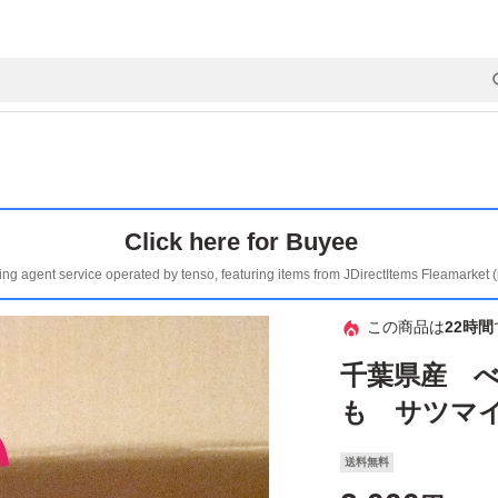
Click here for Buyee
ing agent service operated by tenso, featuring items from JDirectItems Fleamarket 
この商品は
22時間
千葉県産 
も サツマイ
送料無料