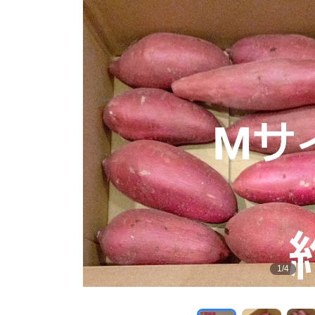
1
/
4