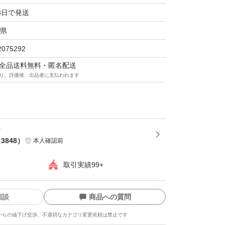
3日で発送
まいも・サツマイモ
県
2075292
柄...べにはるか
マは全品送料無料・匿名配送
 さつまいも 熟成べにはるか
り、評価後、出品者に支払われます
（
3848
）
本人確認前
取引実績99+
相談
商品への質問
からの値下げ交渉、不適切なカテゴリ変更依頼は禁止です