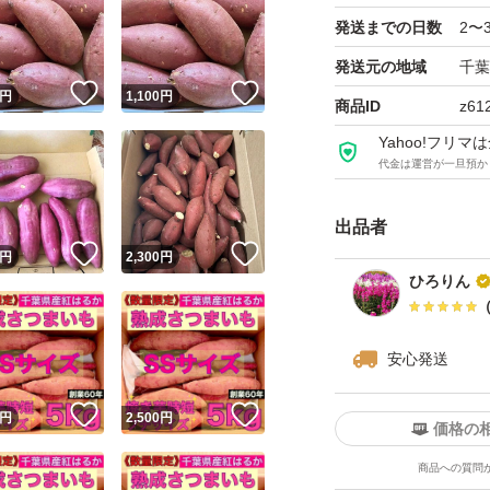
ます。
発送までの日数
2〜
野菜の種類...さつ
発送元の地域
千葉
！
いいね！
いいね！
円
1,100
円
商品ID
z61
さつまいもの品種・銘
Yahoo!フリ
規格外 甘い うまい
代金は運営が一旦預か
種類...さつまいも
出品者
！
いいね！
いいね！
円
2,300
円
ひろりん
特徴...農家直送
安心発送
！
いいね！
いいね！
円
2,500
円
価格の
商品への質問