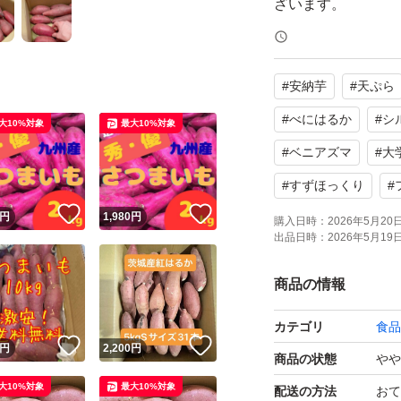
ざいます。
千葉県産 べにはる
#
安納芋
#
天ぷら
0グラム程度のサイ
#
べにはるか
#
シ
大10%対象
最大10%対象
焼き芋、ふかし芋
#
ベニアズマ
#
大
うぞ。
#
すずほっくり
#
千葉県北総地域で
！
いいね！
いいね！
円
1,980
円
購入日時：
2026年5月20日 
ます。
出品日時：
2026年5月19日 
送料＋梱包資材代と
商品の情報
ておりますので販
す。
カテゴリ
食品
！
いいね！
いいね！
円
2,200
円
商品の状態
やや
50年以上、サツマ
大10%対象
最大10%対象
配送の方法
おて