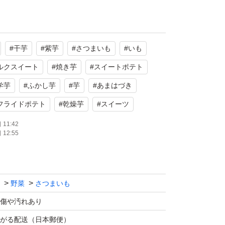
か 丸っこいMサイズ200グラム～Mサイズ30
#
干芋
#
紫芋
#
さつまいも
#
いも
ズになります。
ルクスイート
#
焼き芋
#
スイートポテト
、天ぷらやフライド、スイートポテトなどにど
学芋
#
ふかし芋
#
芋
#
あまはづき
フライドポテト
#
乾燥芋
#
スイーツ
栽培したサツマイモを農家から直接発送いたし
11:42
12:55
して950円ほど販売価格に含まれてご提供し
売価格についてはご理解いただけると幸いで
野菜
さつまいも
傷や汚れあり
イモ作っておりますので味には多少自信があり
がる配送（日本郵便）