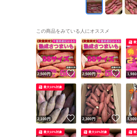
この商品をみている人にオススメ
最
いいね！
いいね
2,500
円
2,500
円
1,980
最大10%対象
いいね！
いいね
2,100
円
2,300
円
3,500
最大10%対象
最大10%対象
最