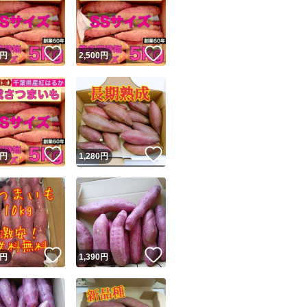
！
いいね！
いいね！
円
2,500
円
ユーザーの実績について
！
いいね！
いいね！
円
1,280
円
o!フリマが定めた一定の基準を満たしたユーザーにバッジを付与しています
出品者
この商品の情報をコピーします
取引出品者
Yahoo!フリマの基準をクリアした安心・安全なユーザーです
！
いいね！
いいね！
商品画像の
無断転載は禁止
されています
円
1,390
円
コピーされた情報は
必ずご自身の商品に合わせて編集
してください
コピーは
1商品につき1回
です
実績◯+
このユーザーはYahoo!フリマの取引を完了させた実績があり