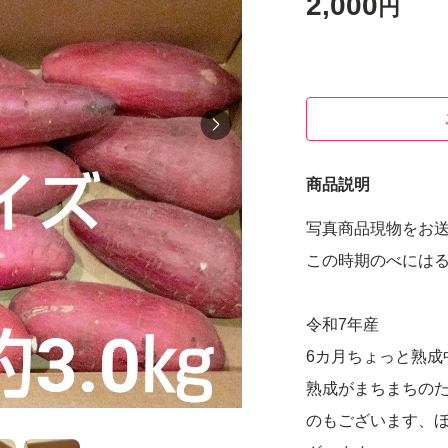
2,000
円
商品説明
写真商品現物をお
この時期のべには
令和7年産
6カ月ちょっと熟成
熟成がまちまちの
のもございます、