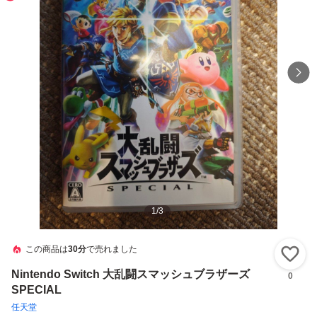
1
/
3
この商品は
30分
で売れました
い
Nintendo Switch 大乱闘スマッシュブラザーズ
0
SPECIAL
任天堂