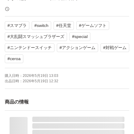
シュリンクはないですがソフト自体未使用です。
#
スマブラ
#
switch
#
任天堂
#
ゲームソフト
お値下げ不可
#
大乱闘スマッシュブラザーズ
#
special
#
ニンテンドースイッチ
#
アクションゲーム
#
対戦ゲーム
#
ceroa
購入日時：
2026年5月19日 13:03
出品日時：
2026年5月19日 12:32
商品の情報