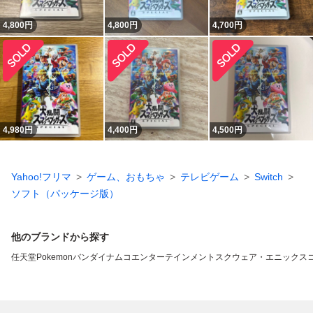
4,800
円
4,800
円
4,700
円
4,980
円
4,400
円
4,500
円
Yahoo!フリマ
ゲーム、おもちゃ
テレビゲーム
Switch
ソフト（パッケージ版）
他のブランドから探す
任天堂
Pokemon
バンダイナムコエンターテインメント
スクウェア・エニックス