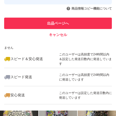
このユーザーはYahoo!フリマの取
取引実績◯+
いいね！
いいね！
4,555
円
4,600
円
4,600
円
引を完了させた実績があります
商品情報コピー機能について
最大10%対象
最大10%対象
最大10%対象
このユーザーは他フリマサービス
他フリマ実績◯+
出品ページへ
での取引実績があります
キャンセル
スピード&安心発送
いいね！
いいね！
4,830
※このバッジは実績に基づく表示であり、発送を保証しているものではあり
円
4,780
円
4,750
円
ません
最大10%対象
最大10%対象
このユーザーは高頻度で24時間以内
スピード＆安心発送
＆設定した発送日数内に発送していま
す
このユーザーは高頻度で24時間以内
スピード発送
に発送しています
いいね！
いいね！
4,777
円
4,900
円
4,780
円
最大10%対象
最大10%対象
このユーザーは設定した発送日数内に
安心発送
発送しています