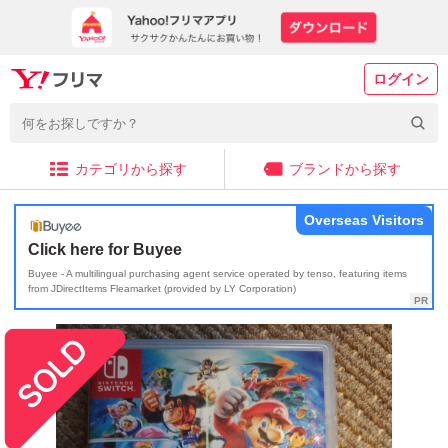
ログイン
カテゴリから探す
ブランドから探す
Overseas Visitors
Click here for Buyee
Buyee - A multilingual purchasing agent service operated by tenso, featuring items
from JDirectItems Fleamarket (provided by LY Corporation)