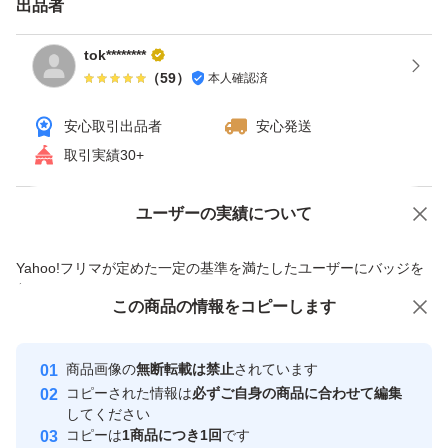
出品者
tok********
（
59
）
本人確認済
安心取引出品者
安心発送
取引実績30+
ユーザーの実績について
価格の相談
商品への質問
商品への質問からの値下げ交渉、不適切なカテゴリ変更依頼は禁止です
Yahoo!フリマが定めた一定の基準を満たしたユーザーにバッジを
付与しています
この商品をみている人にオススメ
この商品の情報をコピーします
安心取引出品者
最大10%対象
最大10%対象
最大10%対象
Yahoo!フリマの基準をクリアした安
安心取引出品者
商品画像の
無断転載は禁止
されています
心・安全なユーザーです
コピーされた情報は
必ずご自身の商品に合わせて編集
取引実績
してください
コピーは
1商品につき1回
です