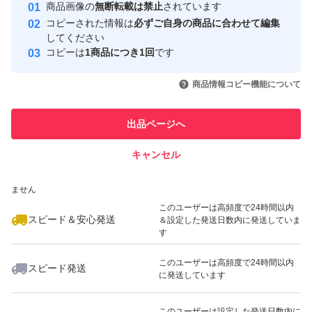
安心取引出品者
商品画像の
無断転載は禁止
されています
心・安全なユーザーです
コピーされた情報は
必ずご自身の商品に合わせて編集
取引実績
してください
コピーは
1商品につき1回
です
このユーザーはYahoo!フリマの取
取引実績◯+
いいね！
いいね！
4,500
円
4,900
円
4,900
円
引を完了させた実績があります
商品情報コピー機能について
このユーザーは他フリマサービス
他フリマ実績◯+
出品ページへ
での取引実績があります
キャンセル
スピード&安心発送
いいね！
いいね！
4,800
※このバッジは実績に基づく表示であり、発送を保証しているものではあり
円
5,000
円
5,200
円
ません
このユーザーは高頻度で24時間以内
スピード＆安心発送
＆設定した発送日数内に発送していま
す
このユーザーは高頻度で24時間以内
スピード発送
に発送しています
いいね！
いいね！
4,700
円
7,000
円
5,000
円
このユーザーは設定した発送日数内に