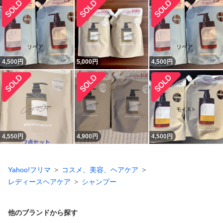
4,500
円
5,000
円
4,500
円
4,550
円
4,900
円
4,500
円
Yahoo!フリマ
コスメ、美容、ヘアケア
レディースヘアケア
シャンプー
他のブランドから探す