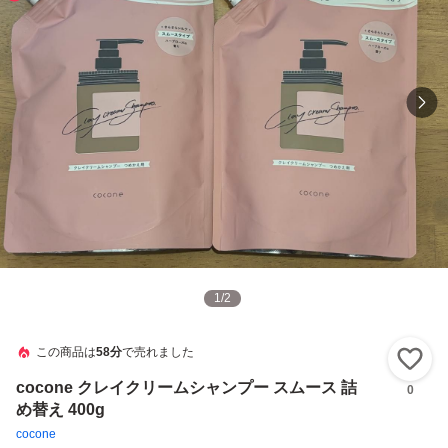
1
/
2
この商品は
58分
で売れました
い
cocone クレイクリームシャンプー スムース 詰
0
め替え 400g
cocone