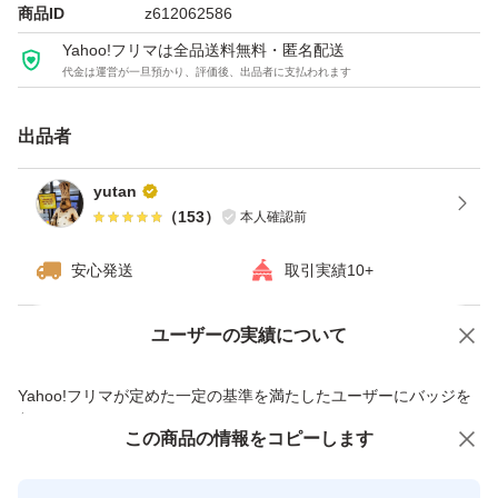
商品ID
z612062586
Yahoo!フリマは全品送料無料・匿名配送
代金は運営が一旦預かり、評価後、出品者に支払われます
出品者
yutan
（
153
）
本人確認前
安心発送
取引実績10+
ユーザーの実績について
価格の相談
商品への質問
商品への質問からの値下げ交渉、不適切なカテゴリ変更依頼は禁止です
Yahoo!フリマが定めた一定の基準を満たしたユーザーにバッジを
付与しています
この商品をみている人にオススメ
この商品の情報をコピーします
安心取引出品者
最大10%対象
最大10%対象
Yahoo!フリマの基準をクリアした安