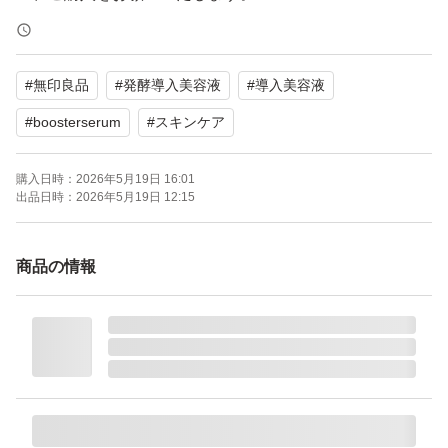
【ブランド】無印良品
#
無印良品
#
発酵導入美容液
#
導入美容液
【商品名】発酵導入美容液
【容量】50ml
#
boosterserum
#
スキンケア
【商品の状態】未使用
購入日時：
2026年5月19日 16:01
【カラー】クリア系
出品日時：
2026年5月19日 12:15
ポスト投函にて発送します。
商品の情報
よろしくお願いいたします。