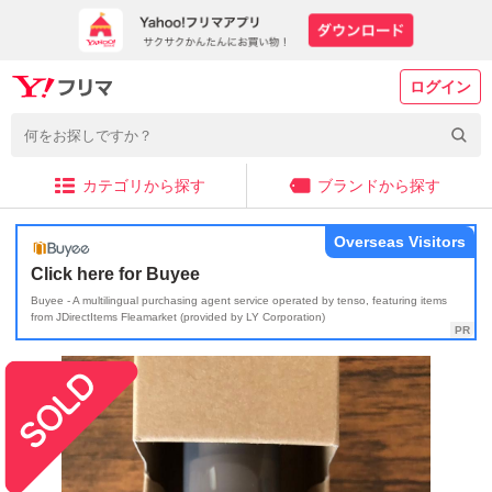
ログイン
カテゴリから探す
ブランドから探す
Overseas Visitors
Click here for Buyee
Buyee - A multilingual purchasing agent service operated by tenso, featuring items
from JDirectItems Fleamarket (provided by LY Corporation)