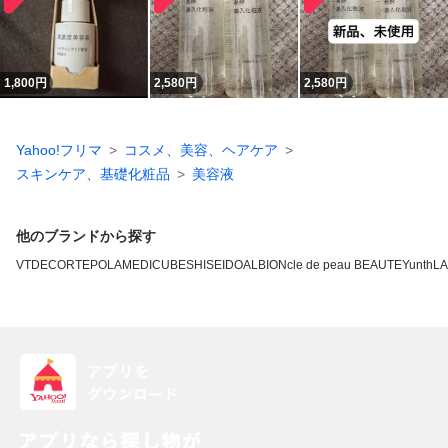
1,800
円
2,580
円
2,580
円
Yahoo!フリマ
コスメ、美容、ヘアケア
スキンケア、基礎化粧品
美容液
他のブランドから探す
VT
DECORTE
POLA
MEDICUBE
SHISEIDO
ALBION
cle de peau BEAUTE
Yunth
L