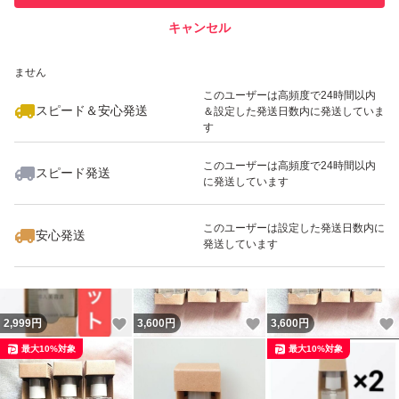
キャンセル
スピード&安心発送
いいね！
いいね！
2,580
※このバッジは実績に基づく表示であり、発送を保証しているものではあり
円
2,190
円
1,600
円
ません
このユーザーは高頻度で24時間以内
スピード＆安心発送
＆設定した発送日数内に発送していま
す
このユーザーは高頻度で24時間以内
スピード発送
に発送しています
いいね！
いいね！
1,099
円
2,580
円
2,850
円
最大10%対象
最大10%対象
このユーザーは設定した発送日数内に
安心発送
発送しています
いいね！
いいね！
2,999
円
3,600
円
3,600
円
最大10%対象
最大10%対象