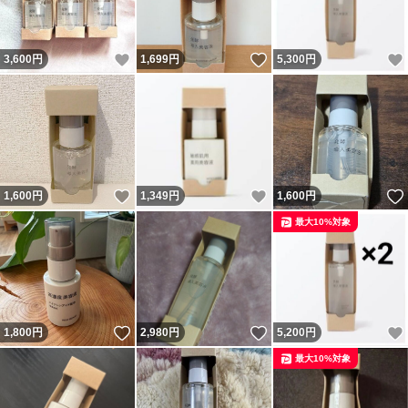
いいね！
いいね！
3,600
円
1,699
円
5,300
円
いいね！
いいね！
1,600
円
1,349
円
1,600
円
最大10%対象
いいね！
いいね！
1,800
円
2,980
円
5,200
円
最大10%対象