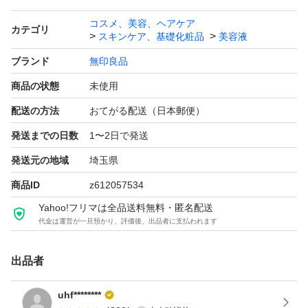
コスメ、美容、ヘアケア
カテゴリ
スキンケア、基礎化粧品
美容液
ブランド
無印良品
商品の状態
未使用
配送の方法
おてがる配送（日本郵便）
発送までの日数
1〜2日で発送
発送元の地域
埼玉県
商品ID
z612057534
Yahoo!フリマは全品送料無料・匿名配送
代金は運営が一旦預かり、評価後、出品者に支払われます
出品者
uhf********