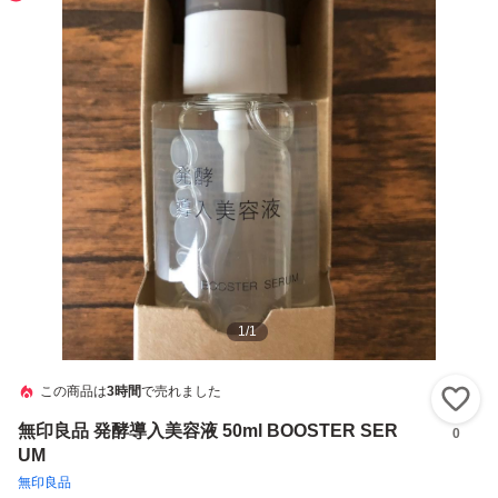
1
/
1
この商品は
3時間
で売れました
い
無印良品 発酵導入美容液 50ml BOOSTER SER
0
UM
無印良品