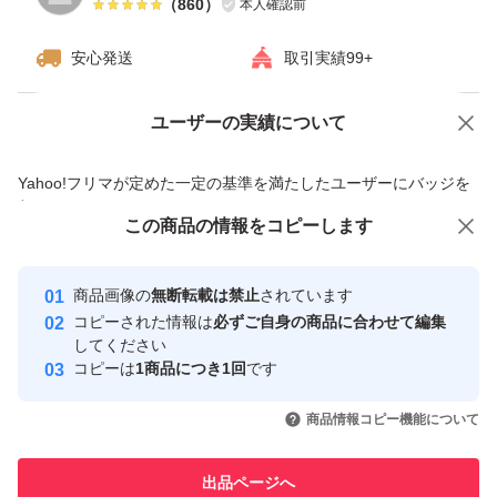
（
860
）
本人確認前
安心発送
取引実績99+
ユーザーの実績について
価格の相談
商品への質問
商品への質問からの値下げ交渉、不適切なカテゴリ変更依頼は禁止です
Yahoo!フリマが定めた一定の基準を満たしたユーザーにバッジを
付与しています
この商品をみている人にオススメ
この商品の情報をコピーします
安心取引出品者
最大10%対象
Yahoo!フリマの基準をクリアした安
安心取引出品者
商品画像の
無断転載は禁止
されています
心・安全なユーザーです
コピーされた情報は
必ずご自身の商品に合わせて編集
取引実績
してください
コピーは
1商品につき1回
です
このユーザーはYahoo!フリマの取
取引実績◯+
いいね！
いいね！
1,598
円
1,599
円
2,790
円
引を完了させた実績があります
商品情報コピー機能について
最大10%対象
このユーザーは他フリマサービス
他フリマ実績◯+
出品ページへ
での取引実績があります