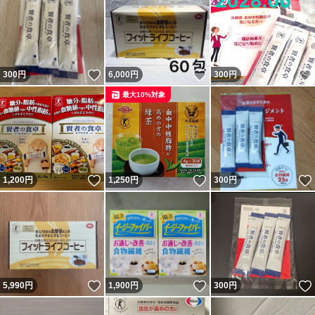
いいね！
いいね！
300
円
6,000
円
300
円
最大10%対象
いいね！
いいね！
1,200
円
1,250
円
300
円
いいね！
いいね！
5,990
円
1,900
円
300
円