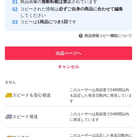
商品画像の
無断転載は禁止
されています
心・安全なユーザーです
コピーされた情報は
必ずご自身の商品に合わせて編集
取引実績
してください
コピーは
1商品につき1回
です
このユーザーはYahoo!フリマの取
取引実績◯+
いいね！
いいね！
1,600
円
1,600
円
1,600
円
引を完了させた実績があります
商品情報コピー機能について
このユーザーは他フリマサービス
他フリマ実績◯+
出品ページへ
での取引実績があります
キャンセル
スピード&安心発送
いいね！
いいね！
1,600
※このバッジは実績に基づく表示であり、発送を保証しているものではあり
円
700
円
1,600
円
ません
このユーザーは高頻度で24時間以内
スピード＆安心発送
＆設定した発送日数内に発送していま
す
このユーザーは高頻度で24時間以内
スピード発送
に発送しています
いいね！
いいね！
1,800
円
1,900
円
1,098
円
このユーザーは設定した発送日数内に