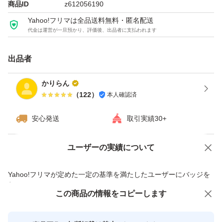
商品ID
z612056190
Yahoo!フリマは全品送料無料・匿名配送
代金は運営が一旦預かり、評価後、出品者に支払われます
出品者
かりらん
（
122
）
本人確認済
安心発送
取引実績30+
ユーザーの実績について
価格の相談
商品への質問
商品への質問からの値下げ交渉、不適切なカテゴリ変更依頼は禁止です
Yahoo!フリマが定めた一定の基準を満たしたユーザーにバッジを
付与しています
この商品をみている人にオススメ
この商品の情報をコピーします
安心取引出品者
Yahoo!フリマの基準をクリアした安
安心取引出品者