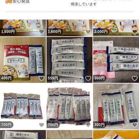
安心発送
発送しています
いいね！
いいね！
1,600
円
1,600
円
2,000
円
いいね！
いいね！
400
円
559
円
300
円
いいね！
いいね！
700
円
700
円
300
円