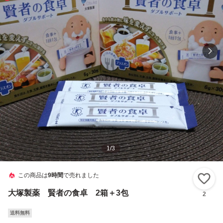
1
/
3
この商品は
9時間
で売れました
い
大塚製薬 賢者の食卓 2箱＋3包
2
送料無料