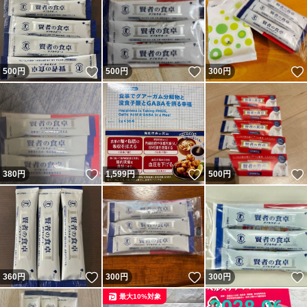
いいね！
いいね！
500
円
500
円
300
円
いいね！
いいね！
380
円
1,599
円
500
円
いいね！
いいね！
360
円
300
円
300
円
最大10%対象