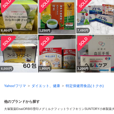
6,464
円
1,250
円
7,490
円
6,000
円
1,900
円
3,200
円
Yahoo!フリマ
ダイエット、健康
特定保健用食品(トクホ)
他のブランドから探す
大塚製薬
Eisai
ORBIS
雪印メグミルク
フィットライフ
キリン
SUNTORY
小林製薬