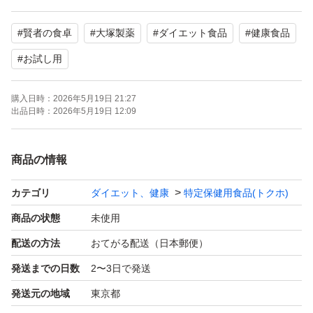
郵便 ゆうパケットポストにて、発送いたします。
#
賢者の食卓
#
大塚製薬
#
ダイエット食品
#
健康食品
ご理解の上ご購入をお願い致します。
#
お試し用
購入日時：
2026年5月19日 21:27
出品日時：
2026年5月19日 12:09
商品の情報
カテゴリ
ダイエット、健康
特定保健用食品(トクホ)
商品の状態
未使用
配送の方法
おてがる配送（日本郵便）
発送までの日数
2〜3日で発送
発送元の地域
東京都