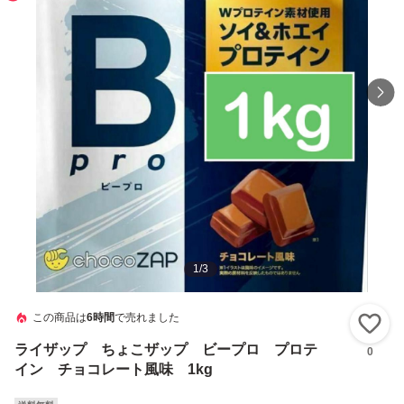
1
/
3
この商品は
6時間
で売れました
い
ライザップ ちょこザップ ビープロ プロテ
0
イン チョコレート風味 1kg