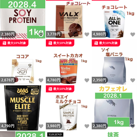
いいね！
いいね！
2,380
円
3,778
円
4,980
円
最大10%対象
最大10%対象
最大10%対象
いいね！
いいね！
2,676
円
4,780
円
2,350
円
最大10%対象
いいね！
いいね！
4,790
円
3,980
円
2,380
円