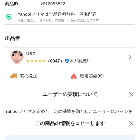
ライザップ
商品ID
z612055822
ちょこザップ
Yahoo!フリマは全品送料無料・匿名配送
代金は運営が一旦預かり、評価後、出品者に支払われます
ソイプロテイン
WPC
出品者
ホエイプロテイン
トレーニング
U&C
（
6947
）
本人確認済
おうちトレーニング
ワークアウト
安心発送
取引実績99+
シェイプアップ
スリムボディ
ユーザーの実績について
価格の相談
商品への質問
エクササイズ
商品への質問からの値下げ交渉、不適切なカテゴリ変更依頼は禁止です
Yahoo!フリマが定めた一定の基準を満たしたユーザーにバッジを
ヨガ
付与しています
ボディメイク
この商品をみている人にオススメ
この商品の情報をコピーします
安心取引出品者
栄養
最大10%対象
最大10%対象
Yahoo!フリマの基準をクリアした安