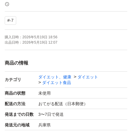
簡易包装で発送します。
袋にダメージが発生する場合があります。
#
-7
簡易包装の為、
購入日時：
2026年5月19日 18:56
開封時にカッターやハサミなど
出品日時：
2026年5月19日 12:07
刃物を使用する場合はご注意ください。
商品の情報
ビープロ
ダイエット、健康
ダイエット
チョコザップ
カテゴリ
ダイエット食品
Bpro
商品の状態
未使用
プロテイン
配送の方法
おてがる配送（日本郵便）
筋トレ
発送までの日数
3〜7日で発送
ジム
発送元の地域
兵庫県
ダイエット