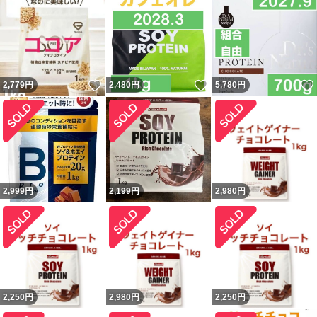
いいね！
いいね！
2,779
円
2,480
円
5,780
円
2,999
円
2,199
円
2,980
円
2,250
円
2,980
円
2,250
円