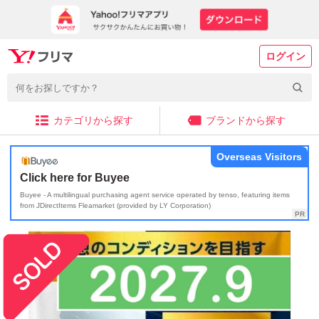
ログイン
カテゴリから探す
ブランドから探す
Overseas Visitors
Click here for Buyee
Buyee - A multilingual purchasing agent service operated by tenso, featuring items
from JDirectItems Fleamarket (provided by LY Corporation)