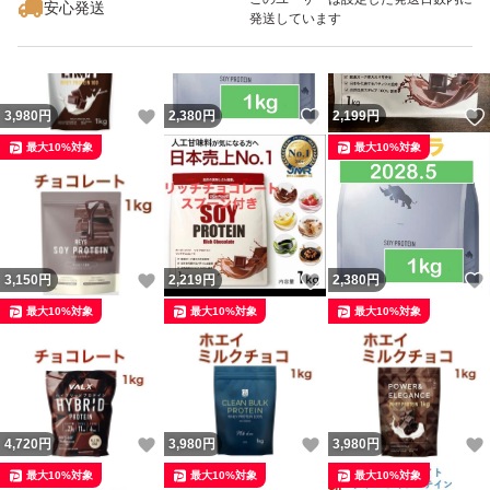
安心発送
発送しています
いいね！
いいね！
3,980
円
2,380
円
2,199
円
最大10%対象
最大10%対象
いいね！
いいね！
3,150
円
2,219
円
2,380
円
最大10%対象
最大10%対象
最大10%対象
いいね！
いいね！
4,720
円
3,980
円
3,980
円
最大10%対象
最大10%対象
最大10%対象