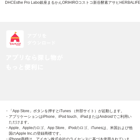
DHC
Esthe Pro Labo
銀座まるかん
ORIHIRO
コストコ
新谷酵素
アサヒ
HERBALIFE
・「App Store」ボタンを押すとiTunes （外部サイト）が起動します。
・アプリケーションはiPhone、iPod touch、iPadまたはAndroidでご利用い
ただけます。
・Apple、Appleのロゴ、App Store、iPodのロゴ、iTunesは、米国および他
国のApple Inc.の登録商標です。
・iPhone商標は、アイホン株式会社のライセンスに基づき使用されていま