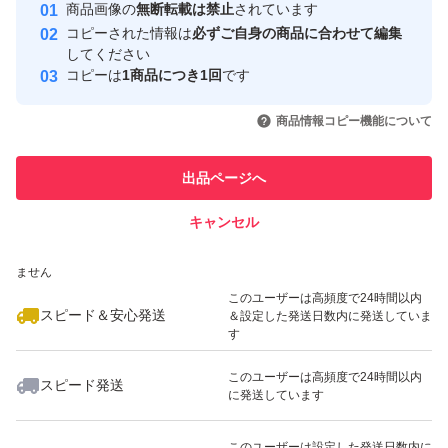
安心取引出品者
健康
商品画像の
無断転載は禁止
されています
心・安全なユーザーです
コピーされた情報は
必ずご自身の商品に合わせて編集
ビタミン
取引実績
してください
コピーは
1商品につき1回
です
このユーザーはYahoo!フリマの取
取引実績◯+
いいね！
いいね！
3,180
円
3,180
円
2,700
円
引を完了させた実績があります
商品情報コピー機能について
最大10%対象
このユーザーは他フリマサービス
他フリマ実績◯+
出品ページへ
での取引実績があります
キャンセル
スピード&安心発送
いいね！
いいね！
3,180
※このバッジは実績に基づく表示であり、発送を保証しているものではあり
円
3,180
円
2,370
円
ません
最大10%対象
最大10%対象
このユーザーは高頻度で24時間以内
スピード＆安心発送
＆設定した発送日数内に発送していま
す
このユーザーは高頻度で24時間以内
スピード発送
に発送しています
いいね！
いいね！
3,180
円
2,250
円
2,999
円
最大10%対象
このユーザーは設定した発送日数内に