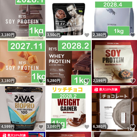
いいね！
いいね！
3,180
円
3,500
円
2,380
円
いいね！
いいね！
3,180
円
5,280
円
2,199
円
最大10%対象
いいね！
いいね！
4,599
円
3,080
円
6,380
円
最大10%対象