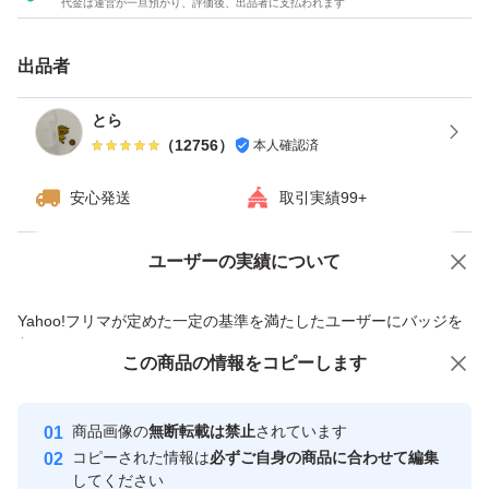
代金は運営が一旦預かり、評価後、出品者に支払われます
付属スプーン山盛り1杯(1食20g)に水や牛乳、お好きな飲
料に混ぜてお召し上がりください。
出品者
※簡易包装での発送になります。
とら
（
12756
）
本人確認済
※価格の相談は致しません。
安心発送
取引実績99+
ユーザーの実績について
価格の相談
商品への質問
商品への質問からの値下げ交渉、不適切なカテゴリ変更依頼は禁止です
Yahoo!フリマが定めた一定の基準を満たしたユーザーにバッジを
付与しています
この商品をみている人にオススメ
この商品の情報をコピーします
安心取引出品者
最大10%対象
最大10%対象
最大10%対象
Yahoo!フリマの基準をクリアした安
安心取引出品者
商品画像の
無断転載は禁止
されています
心・安全なユーザーです
コピーされた情報は
必ずご自身の商品に合わせて編集
取引実績
してください