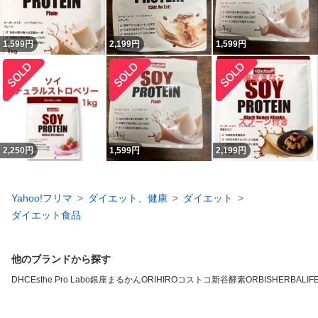
1,599
円
2,199
円
1,599
円
2,250
円
1,599
円
2,199
円
Yahoo!フリマ
ダイエット、健康
ダイエット
ダイエット食品
他のブランドから探す
DHC
Esthe Pro Labo
銀座まるかん
ORIHIRO
コストコ
新谷酵素
ORBIS
HERBALIFE