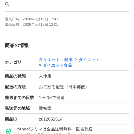
[ソイプロテイン]
購入日時：
2026年5月19日 17:41
大豆を原料にした植物性のプロテイン(たんぱく質)です。
出品日時：
2026年5月19日 12:05
乾燥大豆の約30％がタンパク質であり、9種類の必須アミ
ノ酸が含まれているのが特徴です。
商品の情報
ダイエット、健康
ダイエット
[原料へのこだわり]
カテゴリ
ダイエット食品
植物由来であるステビアを使用しております。
商品の状態
未使用
配送の方法
おてがる配送（日本郵便）
[ダイエット]
発送までの日数
1〜2日で発送
ソイプロテインは食物繊維が豊富で腹持ちがよく満足感を
得やすい為、ダイエットしたい方にもオススメです。
発送元の地域
愛知県
商品ID
z612052614
[お召し上がり方]
Yahoo!フリマは全品送料無料・匿名配送