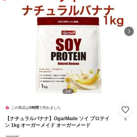
1
/
4
この商品は
5時間
で売れました
い
【ナチュラルバナナ】OgarMade ソイ プロテイ
0
ン 1kg オーガーメイド オーガーメード