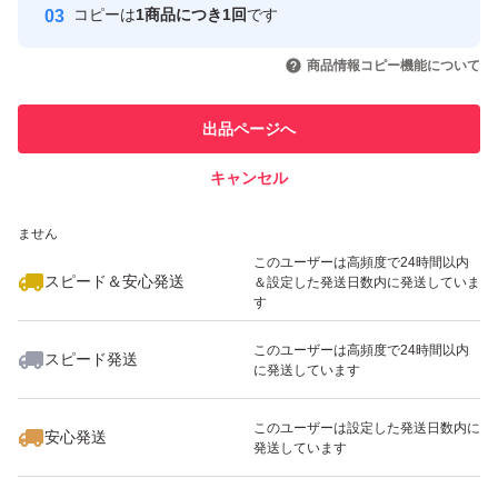
コピーは
1商品につき1回
です
このユーザーはYahoo!フリマの取
取引実績◯+
いいね！
いいね！
2,250
円
2,219
円
2,219
円
引を完了させた実績があります
商品情報コピー機能について
最大10%対象
最大10%対象
最大10%対象
このユーザーは他フリマサービス
他フリマ実績◯+
出品ページへ
での取引実績があります
キャンセル
スピード&安心発送
いいね！
いいね！
1,659
※このバッジは実績に基づく表示であり、発送を保証しているものではあり
円
2,250
円
2,250
円
ません
最大10%対象
最大10%対象
最大10%対象
このユーザーは高頻度で24時間以内
スピード＆安心発送
＆設定した発送日数内に発送していま
す
このユーザーは高頻度で24時間以内
スピード発送
に発送しています
いいね！
いいね！
2,219
円
2,219
円
1,659
円
最大10%対象
最大10%対象
最大10%対象
このユーザーは設定した発送日数内に
安心発送
発送しています