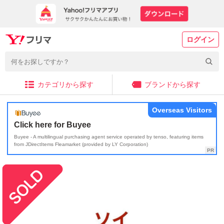
ログイン
カテゴリから探す
ブランドから探す
Overseas Visitors
Click here for Buyee
Buyee - A multilingual purchasing agent service operated by tenso, featuring items
from JDirectItems Fleamarket (provided by LY Corporation)