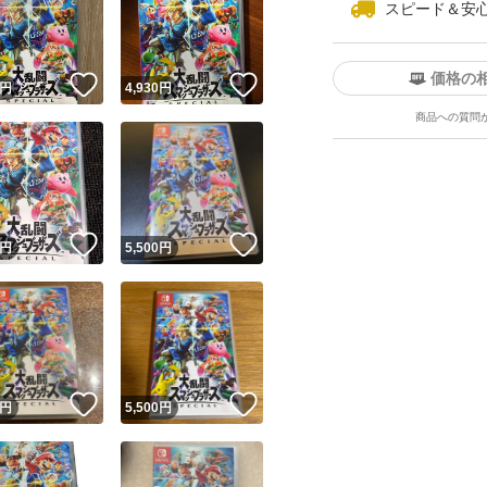
スピード＆安
価格の
！
いいね！
いいね！
円
4,930
円
商品への質問
ユーザーの実績について
！
いいね！
いいね！
円
5,500
円
o!フリマが定めた一定の基準を満たしたユーザーにバッジを付与しています
出品者
この商品の情報をコピーします
取引出品者
Yahoo!フリマの基準をクリアした安心・安全なユーザーです
！
いいね！
いいね！
商品画像の
無断転載は禁止
されています
円
5,500
円
コピーされた情報は
必ずご自身の商品に合わせて編集
してください
コピーは
1商品につき1回
です
実績◯+
このユーザーはYahoo!フリマの取引を完了させた実績があり