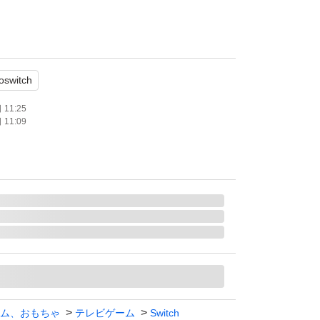
トポストmini。
oswitch
イルに入れて、プチプチで梱包し、封筒に入れ
11:25
11:09
ム、おもちゃ
テレビゲーム
Switch