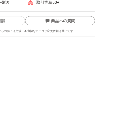
心発送
取引実績50+
相談
商品への質問
からの値下げ交渉、不適切なカテゴリ変更依頼は禁止です
ます