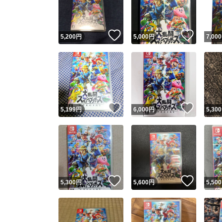
他フ
いいね！
いいね
5,200
円
5,000
円
7,000
スピード
※このバッ
スピ
いいね！
いいね
5,199
円
6,000
円
5,300
スピ
安心
いいね！
いいね
5,300
円
5,600
円
5,500