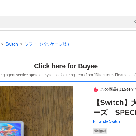
Switch
ソフト（パッケージ版）
Click here for Buyee
ing agent service operated by tenso, featuring items from JDirectItems Fleamarket 
この商品は
15分
で
【Switc
ーズ SPECI
Nintendo Switch
送料無料