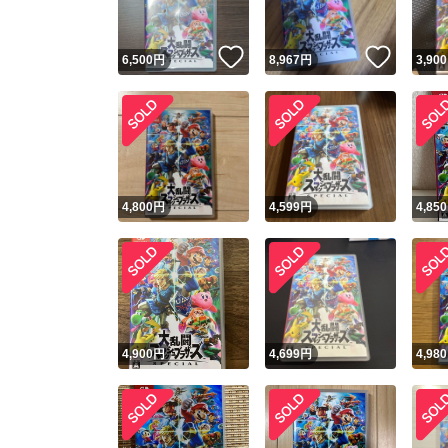
いいね！
いいね
6,500
円
8,967
円
3,900
4,800
円
4,599
円
4,850
4,900
円
4,699
円
4,980