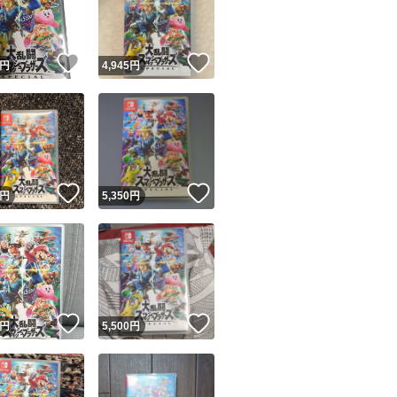
商品情報コピー機
リマ実績◯+
このユーザーは他フリマサービスでの取引実績があります
！
いいね！
いいね！
円
4,945
円
出品ページへ
&安心発送
キャンセル
ジは実績に基づく表示であり、発送を保証しているものではありません
このユーザーは高頻度で24時間以内＆設定した発送日数内に
ード＆安心発送
ます
！
いいね！
いいね！
円
5,350
円
ード発送
このユーザーは高頻度で24時間以内に発送しています
発送
このユーザーは設定した発送日数内に発送しています
！
いいね！
いいね！
円
5,500
円