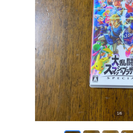
1
/
6