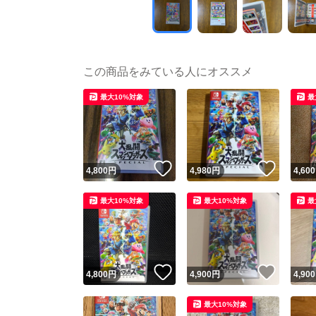
この商品をみている人にオススメ
最大10%対象
最
いいね！
いいね
4,800
円
4,980
円
4,600
最大10%対象
最大10%対象
最
いいね！
いいね
4,800
円
4,900
円
4,900
最大10%対象