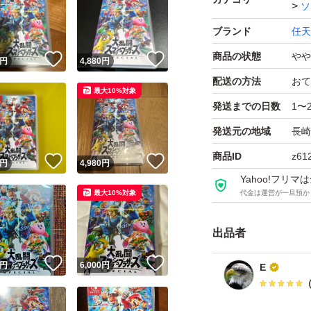
ソ
ブランド
任天
商品の状態
やや
！
いいね！
いいね！
円
4,880
円
配送の方法
おて
最大10%対象
発送までの日数
1〜
発送元の地域
長崎
商品ID
z61
！
いいね！
いいね！
円
4,980
円
Yahoo!フリ
最大10%対象
代金は運営が一旦預か
出品者
！
いいね！
いいね！
円
6,000
円
E