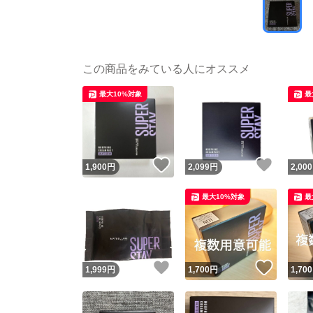
この商品をみている人にオススメ
最大10%対象
最
いいね！
いいね
1,900
円
2,099
円
2,000
最大10%対象
最
いいね！
いいね
1,999
円
1,700
円
1,700