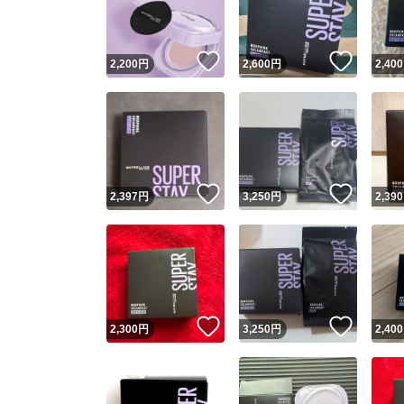
他フ
いいね！
いいね
2,200
円
2,600
円
2,400
スピード
※このバッ
スピ
いいね！
いいね
2,397
円
3,250
円
2,390
スピ
安心
いいね！
いいね
2,300
円
3,250
円
2,400