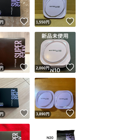
商品情報コピー機
リマ実績◯+
このユーザーは他フリマサービスでの取引実績があります
！
いいね！
いいね！
円
1,550
円
出品ページへ
&安心発送
キャンセル
ジは実績に基づく表示であり、発送を保証しているものではありません
このユーザーは高頻度で24時間以内＆設定した発送日数内に
ード＆安心発送
ます
！
いいね！
いいね！
円
2,000
円
ード発送
このユーザーは高頻度で24時間以内に発送しています
発送
このユーザーは設定した発送日数内に発送しています
！
いいね！
いいね！
円
3,890
円