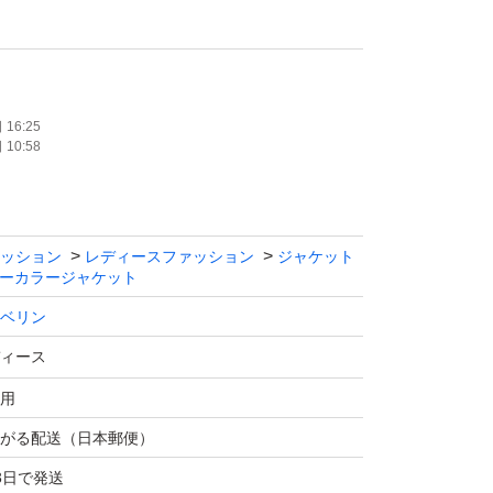
チなどの暖和剤に包まず、本体のまま封筒に入
ご理解のある方のみご購入よろしくお願いいた
16:25
10:58
ッション
レディースファッション
ジャケット
ーカラージャケット
ベリン
ィース
用
がる配送（日本郵便）
3日で発送