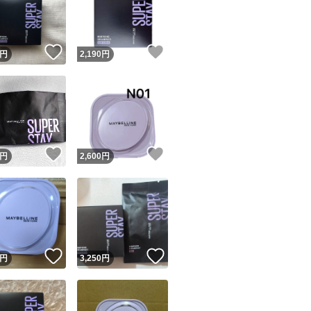
！
いいね！
いいね！
円
2,190
円
ユーザーの実績について
！
いいね！
いいね！
円
2,600
円
o!フリマが定めた一定の基準を満たしたユーザーにバッジを付与しています
出品者
この商品の情報をコピーします
取引出品者
Yahoo!フリマの基準をクリアした安心・安全なユーザーです
！
いいね！
いいね！
商品画像の
無断転載は禁止
されています
円
3,250
円
コピーされた情報は
必ずご自身の商品に合わせて編集
してください
コピーは
1商品につき1回
です
実績◯+
このユーザーはYahoo!フリマの取引を完了させた実績があり