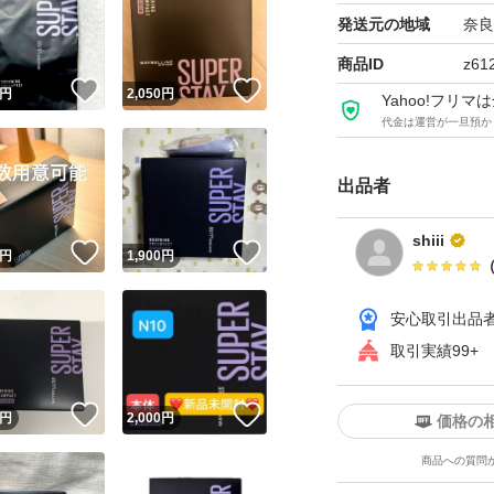
発送元の地域
奈良
商品ID
z61
！
いいね！
いいね！
円
2,050
円
Yahoo!フリ
代金は運営が一旦預か
出品者
shiii
！
いいね！
いいね！
円
1,900
円
安心取引出品
取引実績99+
！
いいね！
いいね！
円
2,000
円
価格の
商品への質問