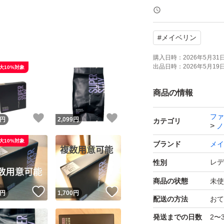
即購入◎
#
メイベリン
発送の際はプチプ
れて発送します。
購入日時：
2026年5月31日 
出品日時：
2026年5月19日 
大10%対象
します。
商品の情報
ファ
！
いいね！
いいね！
円
2,099
円
カテゴリ
ノ
大10%対象
ブランド
メイ
レデ
性別
商品の状態
未使
！
いいね！
いいね！
円
1,700
円
配送の方法
おて
発送までの日数
2〜