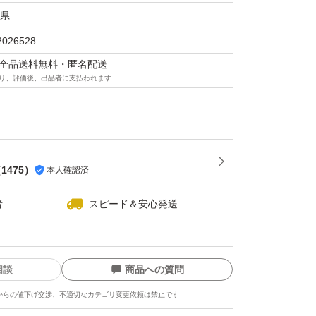
県
2026528
マは全品送料無料・匿名配送
り、評価後、出品者に支払われます
（
1475
）
本人確認済
者
スピード＆安心発送
相談
商品への質問
からの値下げ交渉、不適切なカテゴリ変更依頼は禁止です