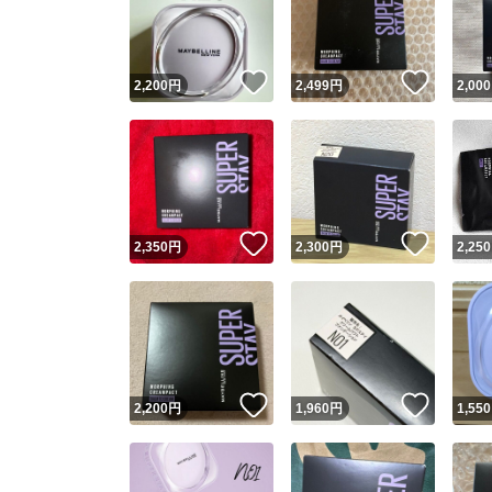
いいね！
いいね
2,200
円
2,499
円
2,000
いいね！
いいね
2,350
円
2,300
円
2,250
Yaho
安心取引
安心
いいね！
いいね
2,200
円
1,960
円
1,550
取引実績
取引