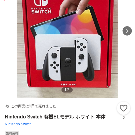
1
/
8
この商品は
1日
で売れました
い
Nintendo Switch 有機ELモデル ホワイト 本体
0
Nintendo Switch
送料無料