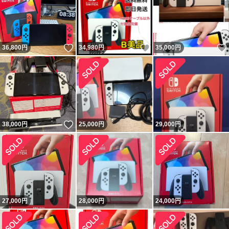
いいね！
いいね！
36,800
円
34,980
円
35,000
円
いいね！
38,000
円
25,000
円
29,000
円
27,000
円
28,000
円
24,000
円