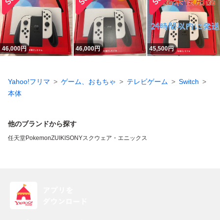
46,000
円
46,000
円
45,500
円
Yahoo!フリマ
ゲーム、おもちゃ
テレビゲーム
Switch
本体
他のブランドから探す
任天堂
Pokemon
ZUIKI
SONY
スクウェア・エニックス