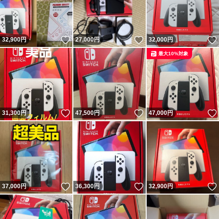
いいね！
いいね！
32,900
円
27,000
円
32,000
円
最大10%対象
いいね！
いいね！
31,300
円
47,500
円
47,000
円
いいね！
いいね！
37,000
円
36,300
円
32,900
円