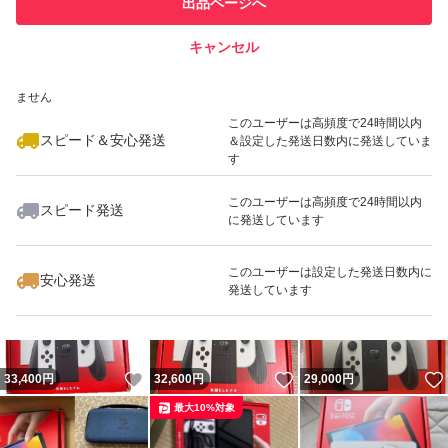
出品ページへ
での取引実績があります
キャンセル
スピード&安心発送
いいね！
いいね！
33,300
※このバッジは実績に基づく表示であり、発送を保証しているものではあり
円
33,680
円
27,300
円
ません
最大10%対象
最大10%対象
このユーザーは高頻度で24時間以内
スピード＆安心発送
＆設定した発送日数内に発送していま
す
このユーザーは高頻度で24時間以内
スピード発送
に発送しています
いいね！
いいね！
48,000
円
30,000
円
47,800
円
このユーザーは設定した発送日数内に
安心発送
発送しています
いいね！
いいね！
33,400
円
32,600
円
29,000
円
最大10%対象