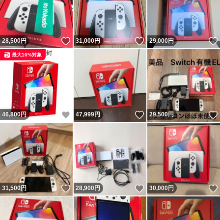
いいね！
いいね！
28,500
円
31,000
円
29,000
円
最大10%対象
いいね！
いいね！
46,800
円
47,999
円
29,500
円
いいね！
いいね！
31,500
円
28,900
円
30,000
円