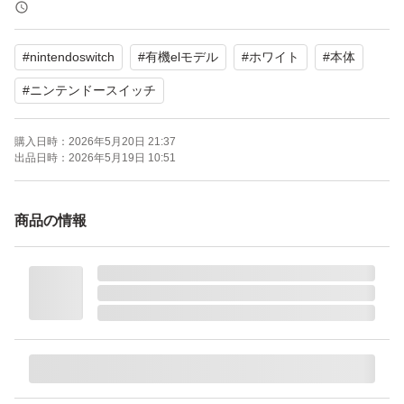
＊値下げは不可とさせていただきます。
#
nintendoswitch
#
有機elモデル
#
ホワイト
#
本体
【ブランド】Nintendo Switch
【モデル名】有機ELモデル
#
ニンテンドースイッチ
【カラー】ホワイト系
購入日時：
2026年5月20日 21:37
【商品の状態】目立った傷汚れなし
出品日時：
2026年5月19日 10:51
商品の情報