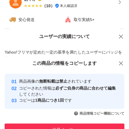
（
10
）
本人確認済
安心発送
取引実績5+
ユーザーの実績について
価格の相談
商品への質問
商品への質問からの値下げ交渉、不適切なカテゴリ変更依頼は禁止です
Yahoo!フリマが定めた一定の基準を満たしたユーザーにバッジを
付与しています
この商品をみている人にオススメ
この商品の情報をコピーします
安心取引出品者
最大10%対象
最大10%対象
最大10%対象
Yahoo!フリマの基準をクリアした安
安心取引出品者
商品画像の
無断転載は禁止
されています
心・安全なユーザーです
コピーされた情報は
必ずご自身の商品に合わせて編集
取引実績
してください
コピーは
1商品につき1回
です
このユーザーはYahoo!フリマの取
取引実績◯+
いいね！
いいね！
28,000
円
46,900
円
35,000
円
引を完了させた実績があります
商品情報コピー機能について
このユーザーは他フリマサービス
他フリマ実績◯+