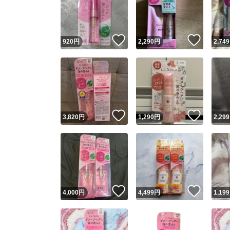
いいね！
いいね
920
円
2,290
円
2,749
いいね！
いいね
3,820
円
1,290
円
2,299
Yaho
安心取引
安心
いいね！
いいね
4,000
円
4,499
円
1,199
取引実績
取引