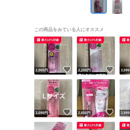
この商品をみている人にオススメ
最大10%対象
最大10%対象
最
いいね！
いいね
2,000
円
2,200
円
3,099
いいね！
いいね
3,099
円
2,650
円
3,999
最大10%対象
最