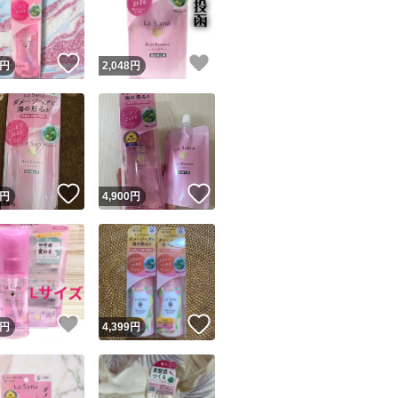
商品情報コピー機
リマ実績◯+
このユーザーは他フリマサービスでの取引実績があります
！
いいね！
いいね！
円
2,048
円
出品ページへ
&安心発送
キャンセル
ジは実績に基づく表示であり、発送を保証しているものではありません
このユーザーは高頻度で24時間以内＆設定した発送日数内に
ード＆安心発送
ます
！
いいね！
いいね！
円
4,900
円
ード発送
このユーザーは高頻度で24時間以内に発送しています
発送
このユーザーは設定した発送日数内に発送しています
！
いいね！
いいね！
円
4,399
円