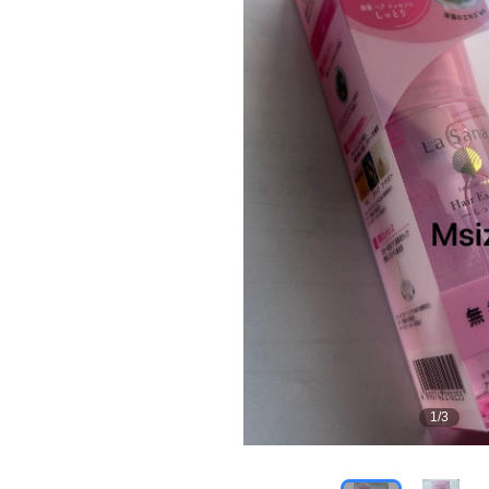
1
/
3