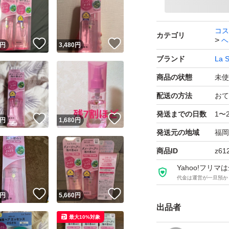
コス
カテゴリ
ヘ
！
いいね！
いいね！
円
3,480
円
ブランド
La 
商品の状態
未使
配送の方法
おて
発送までの日数
1〜
！
いいね！
いいね！
円
1,680
円
発送元の地域
福岡
商品ID
z61
Yahoo!フリ
代金は運営が一旦預か
！
いいね！
いいね！
円
5,660
円
出品者
最大10%対象