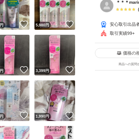
＊＊＊mari
！
いいね！
いいね！
安心取引出品
円
5,980
円
取引実績99+
価格の
ユーザーの実績について
商品への質問
！
いいね！
いいね！
円
3,399
円
o!フリマが定めた一定の基準を満たしたユーザーにバッジを付与しています
出品者
この商品の情報をコピーします
取引出品者
Yahoo!フリマの基準をクリアした安心・安全なユーザーです
！
いいね！
いいね！
商品画像の
無断転載は禁止
されています
円
1,990
円
コピーされた情報は
必ずご自身の商品に合わせて編集
してください
コピーは
1商品につき1回
です
実績◯+
このユーザーはYahoo!フリマの取引を完了させた実績があり