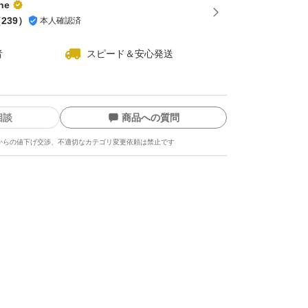
ne
（
239
）
本人確認済
者
スピード＆安心発送
相談
商品への質問
からの値下げ交渉、不適切なカテゴリ変更依頼は禁止です
ます