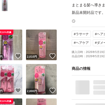
まとまる髪へ導き
新品未開封品です
【ブランド】La San
大10%対象
#
ラサーナ
#
ヘア
【商品名】海藻 ヘ
【容量】75ml
#
ヘアケア
#
ダメ
【香り】無香料
購入日時：
2026年5月19日 
！
いいね！
いいね！
出品日時：
2026年5月19日 
円
2,010
円
【商品の状態】未
【カラー】ピンク
商品の情報
よろしくお願いい
！
いいね！
いいね！
円
2,000
円
大10%対象