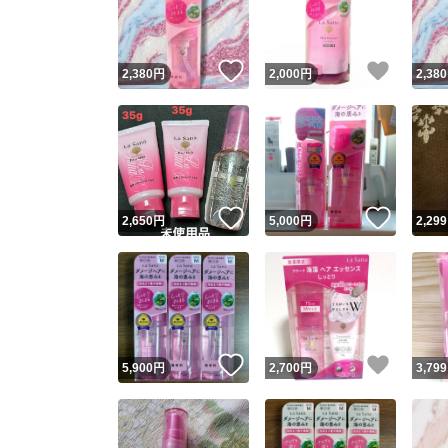
他フ
いいね！
いいね
2,380
円
2,000
円
2,380
スピード
※このバッ
スピ
いいね！
いいね
2,650
円
5,000
円
2,299
スピ
安心
いいね！
いいね
5,900
円
2,700
円
3,799