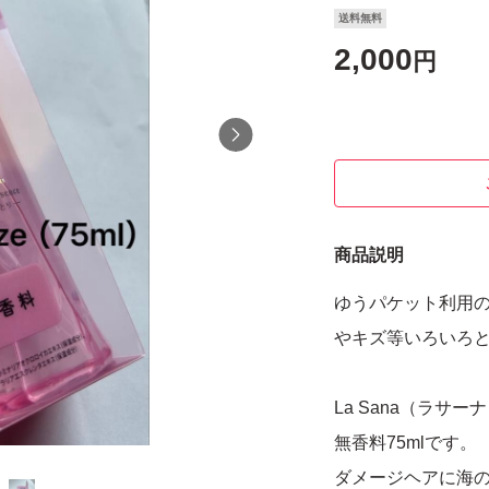
送料無料
2,000
円
商品説明
ゆうパケット利用
やキズ等いろいろ
La Sana（ラサ
無香料75mlです。
ダメージヘアに海