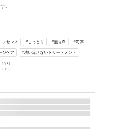
ます。
。
a (ラサーナ)
エッセンス
#
しっとり
#
無香料
#
海藻
アエッセンス しっとり
ージケア
#
洗い流さないトリートメント
10:51
10:39
使用
系
たします。