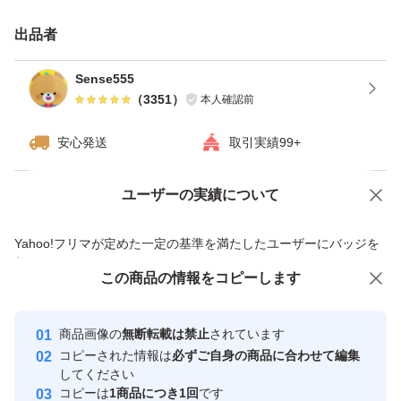
ン マイプロテイン ホエイプロテイン 1Kg
出品者
Sense555
（
3351
）
本人確認前
安心発送
取引実績99+
ユーザーの実績について
価格の相談
商品への質問
商品への質問からの値下げ交渉、不適切なカテゴリ変更依頼は禁止です
Yahoo!フリマが定めた一定の基準を満たしたユーザーにバッジを
付与しています
この商品をみている人にオススメ
この商品の情報をコピーします
安心取引出品者
最大10%対象
最大10%対象
最大10%対象
Yahoo!フリマの基準をクリアした安
安心取引出品者
商品画像の
無断転載は禁止
されています
心・安全なユーザーです
コピーされた情報は
必ずご自身の商品に合わせて編集
取引実績
してください
コピーは
1商品につき1回
です