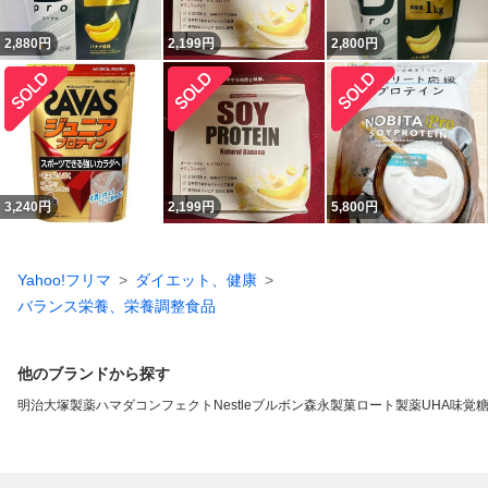
2,880
円
2,199
円
2,800
円
3,240
円
2,199
円
5,800
円
Yahoo!フリマ
ダイエット、健康
バランス栄養、栄養調整食品
他のブランドから探す
明治
大塚製薬
ハマダコンフェクト
Nestle
ブルボン
森永製菓
ロート製薬
UHA味覚