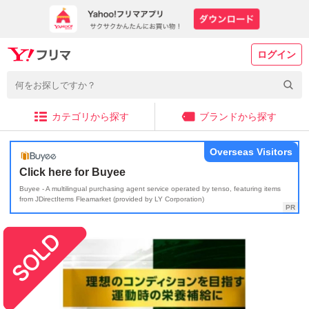
ログイン
カテゴリから探す
ブランドから探す
Overseas Visitors
Click here for Buyee
Buyee - A multilingual purchasing agent service operated by tenso, featuring items
from JDirectItems Fleamarket (provided by LY Corporation)