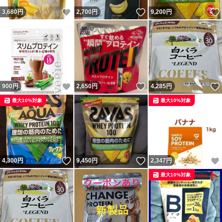
いいね！
いいね！
3,680
円
2,700
円
9,200
円
いいね！
いいね！
900
円
2,650
円
4,285
円
最大10%対象
最大10%対象
いいね！
いいね！
4,300
円
9,450
円
2,347
円
最大10%対象