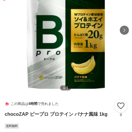
1
/
4
この商品は
4時間
で売れました
い
chocoZAP ビープロ プロテイン バナナ風味 1kg
0
送料無料