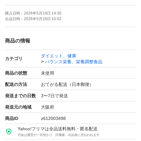
※5/27のポスト投函予定になりますので、予めご了承くだ
購入日時：
2026年5月19日 14:30
さい
出品日時：
2026年5月19日 10:02
【発送方法】
商品の情報
ゆうパケットポスト
ダイエット、健康
防水袋にて発送
カテゴリ
バランス栄養、栄養調整食品
商品の状態
未使用
緩衝材は使用致しませんのでご了承下さい。
配送の方法
おてがる配送（日本郵便）
発送までの日数
3〜7日で発送
値下げ交渉は行なっておりませんので宜しくお願い致しま
す。
発送元の地域
大阪府
------------------------------------------------------------------------------
商品ID
z612003498
チョコザップ ウルトラ WHEY PROTEIN 産後栄養補
Yahoo!フリマは全品送料無料・匿名配送
代金は運営が一旦預かり、評価後、出品者に支払われます
給 カゼイン ダイエット プロテイン ソイプロテイ