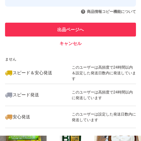
このユーザーはYahoo!フリマの取
取引実績◯+
いいね！
いいね！
2,399
円
3,580
円
2,880
円
引を完了させた実績があります
商品情報コピー機能について
最大10%対象
最大10%対象
このユーザーは他フリマサービス
他フリマ実績◯+
出品ページへ
での取引実績があります
キャンセル
スピード&安心発送
いいね！
いいね！
2,650
※このバッジは実績に基づく表示であり、発送を保証しているものではあり
円
1,000
円
4,749
円
ません
最大10%対象
最大10%対象
最大10%対象
このユーザーは高頻度で24時間以内
スピード＆安心発送
＆設定した発送日数内に発送していま
す
このユーザーは高頻度で24時間以内
スピード発送
に発送しています
いいね！
いいね！
2,700
円
5,800
円
2,780
円
最大10%対象
最大10%対象
最大10%対象
このユーザーは設定した発送日数内に
安心発送
発送しています