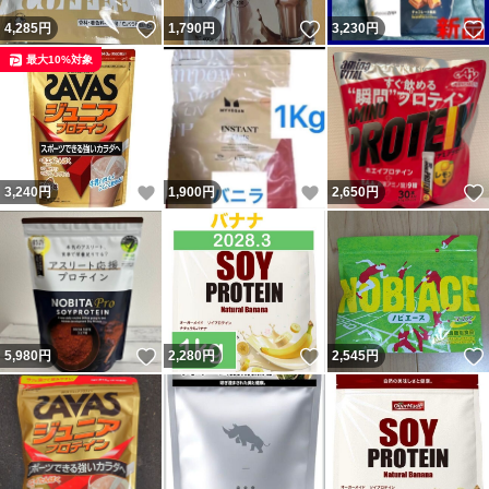
いいね！
いいね！
4,285
円
1,790
円
3,230
円
最大10%対象
いいね！
いいね！
3,240
円
1,900
円
2,650
円
いいね！
いいね！
5,980
円
2,280
円
2,545
円