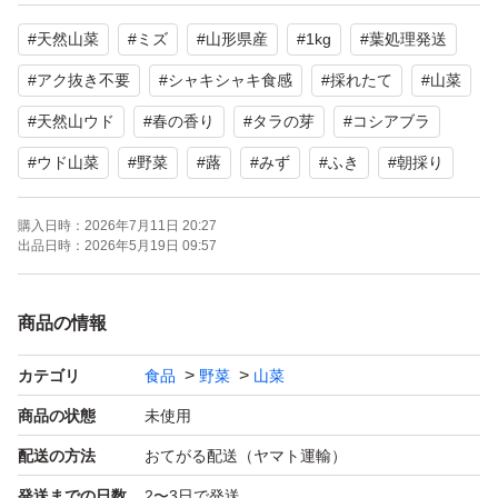
よろしくお願いいたします。
#
天然山菜
#
ミズ
#
山形県産
#
1kg
#
葉処理発送
#
アク抜き不要
#
シャキシャキ食感
#
採れたて
#
山菜
#
天然山ウド
#
春の香り
#
タラの芽
#
コシアブラ
#
ウド山菜
#
野菜
#
蕗
#
みず
#
ふき
#
朝採り
購入日時：
2026年7月11日 20:27
出品日時：
2026年5月19日 09:57
商品の情報
カテゴリ
食品
野菜
山菜
商品の状態
未使用
配送の方法
おてがる配送（ヤマト運輸）
発送までの日数
2〜3日で発送