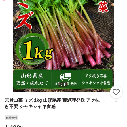
1
/
1
い
天然山菜 ミズ 1kg 山形県産 葉処理発送 アク抜
4
き不要 シャキシャキ食感
送料無料