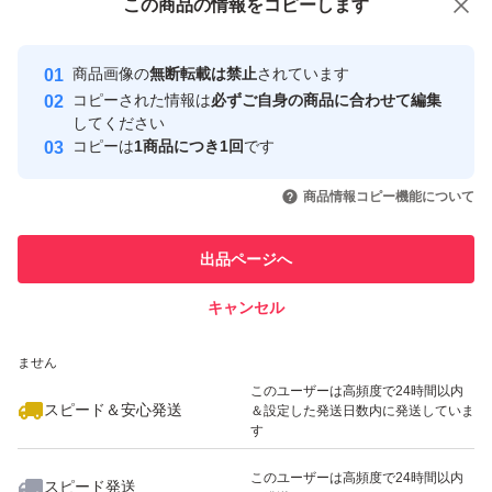
この商品をみている人にオススメ
この商品の情報をコピーします
安心取引出品者
Yahoo!フリマの基準をクリアした安
安心取引出品者
商品画像の
無断転載は禁止
されています
心・安全なユーザーです
コピーされた情報は
必ずご自身の商品に合わせて編集
取引実績
してください
コピーは
1商品につき1回
です
このユーザーはYahoo!フリマの取
取引実績◯+
いいね！
いいね！
1,400
円
1,400
円
1,400
円
引を完了させた実績があります
商品情報コピー機能について
このユーザーは他フリマサービス
他フリマ実績◯+
出品ページへ
での取引実績があります
キャンセル
スピード&安心発送
いいね！
いいね！
1,400
※このバッジは実績に基づく表示であり、発送を保証しているものではあり
円
1,400
円
1,400
円
ません
このユーザーは高頻度で24時間以内
スピード＆安心発送
＆設定した発送日数内に発送していま
す
このユーザーは高頻度で24時間以内
スピード発送