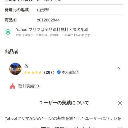
発送元の地域
山形県
商品ID
z612002844
Yahoo!フリマは全品送料無料・匿名配送
代金は運営が一旦預かり、評価後、出品者に支払われます
出品者
岳
（
287
）
本人確認済
取引実績99+
ユーザーの実績について
価格の相談
商品への質問
商品への質問からの値下げ交渉、不適切なカテゴリ変更依頼は禁止です
Yahoo!フリマが定めた一定の基準を満たしたユーザーにバッジを
付与しています