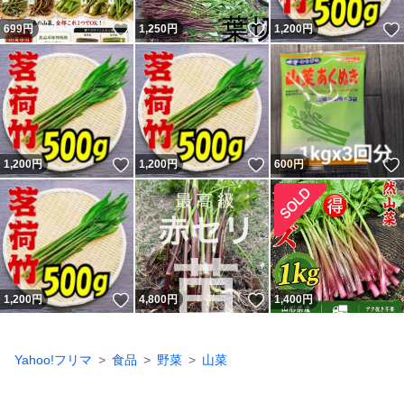
いいね！
いいね！
699
円
1,250
円
1,200
円
いいね！
いいね！
1,200
円
1,200
円
600
円
いいね！
いいね！
1,200
円
4,800
円
1,400
円
Yahoo!フリマ
食品
野菜
山菜