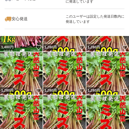
に発送しています
いいね！
いいね！
1,400
円
1,400
円
1,400
円
このユーザーは設定した発送日数内に
安心発送
発送しています
いいね！
いいね！
1,400
円
1,280
円
1,280
円
いいね！
いいね！
1,280
円
1,280
円
1,280
円