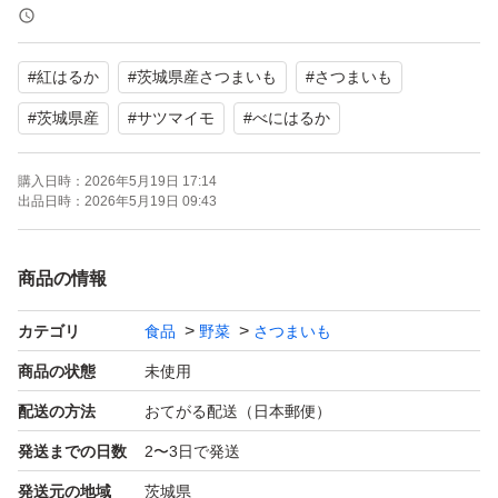
写真はイメージです。
#
紅はるか
#
茨城県産さつまいも
#
さつまいも
野菜ですので色々な形があります
お値下げはしません。
#
茨城県産
#
サツマイモ
#
べにはるか
発送は早ければ当日又は翌日になることもあります。
購入日時：
2026年5月19日 17:14
郵便局発送てすので土日祝日は発送しません。
出品日時：
2026年5月19日 09:43
時間指定もできません。
商品の情報
カテゴリ
食品
野菜
さつまいも
商品の状態
未使用
配送の方法
おてがる配送（日本郵便）
発送までの日数
2〜3日で発送
発送元の地域
茨城県