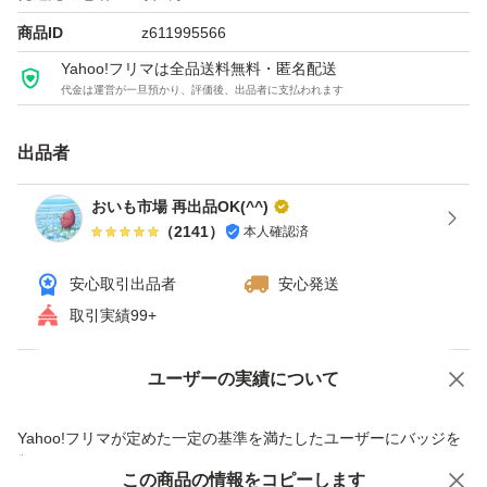
商品ID
z611995566
Yahoo!フリマは全品送料無料・匿名配送
代金は運営が一旦預かり、評価後、出品者に支払われます
出品者
おいも市場 再出品OK(^^)
（
2141
）
本人確認済
安心取引出品者
安心発送
取引実績99+
ユーザーの実績について
価格の相談
商品への質問
商品への質問からの値下げ交渉、不適切なカテゴリ変更依頼は禁止です
Yahoo!フリマが定めた一定の基準を満たしたユーザーにバッジを
付与しています
この商品をみている人にオススメ
この商品の情報をコピーします