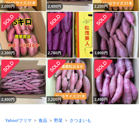
2,000
円
2,400
円
2,200
円
2,300
円
2,780
円
3,900
円
2,400
円
2,200
円
2,490
円
Yahoo!フリマ
食品
野菜
さつまいも