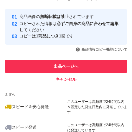
安心取引出品者
Yahoo!フリマの基準をクリアした安
安心取引出品者
商品画像の
無断転載は禁止
されています
心・安全なユーザーです
コピーされた情報は
必ずご自身の商品に合わせて編集
取引実績
してください
コピーは
1商品につき1回
です
このユーザーはYahoo!フリマの取
取引実績◯+
いいね！
いいね！
3,500
円
2,300
円
2,300
円
引を完了させた実績があります
商品情報コピー機能について
最大10%対象
最大10%対象
このユーザーは他フリマサービス
他フリマ実績◯+
出品ページへ
での取引実績があります
キャンセル
スピード&安心発送
いいね！
いいね！
2,780
※このバッジは実績に基づく表示であり、発送を保証しているものではあり
円
2,780
円
1,390
円
ません
最大10%対象
このユーザーは高頻度で24時間以内
スピード＆安心発送
＆設定した発送日数内に発送していま
す
このユーザーは高頻度で24時間以内
スピード発送
に発送しています