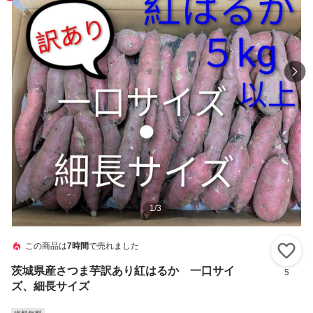
1
/
3
この商品は
7時間
で売れました
い
茨城県産さつま芋訳あり紅はるか 一口サイ
5
ズ、細長サイズ