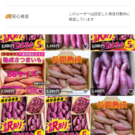
いいね！
いいね！
2,300
円
2,300
円
2,100
円
このユーザーは設定した発送日数内に
安心発送
発送しています
いいね！
いいね！
2,300
円
1,450
円
2,300
円
いいね！
いいね！
2,500
円
1,280
円
2,490
円