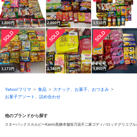
3,800
円
2,000
円
3,510
円
3,173
円
1,380
円
3,950
円
Yahoo!フリマ
食品
スナック、お菓子、おつまみ
お菓子アソート、詰め合わせ
他のブランドから探す
スターバックス
カルビー
Kanro
黒糖本舗垣乃花
不二家
ゴディバ
ロッテ
グリコ
ブル