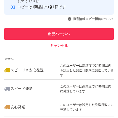
取引実績
してください
コピーは
1商品につき1回
です
このユーザーはYahoo!フリマの取
取引実績◯+
いいね！
いいね！
2,450
円
2,450
円
3,300
円
引を完了させた実績があります
商品情報コピー機能について
最大10%対象
最大10%対象
このユーザーは他フリマサービス
他フリマ実績◯+
出品ページへ
での取引実績があります
キャンセル
スピード&安心発送
いいね！
いいね！
2,450
※このバッジは実績に基づく表示であり、発送を保証しているものではあり
円
3,300
円
3,100
円
ません
最大10%対象
このユーザーは高頻度で24時間以内
スピード＆安心発送
＆設定した発送日数内に発送していま
す
このユーザーは高頻度で24時間以内
スピード発送
に発送しています
いいね！
いいね！
2,000
円
1,880
円
4,000
円
最大10%対象
このユーザーは設定した発送日数内に
安心発送
発送しています