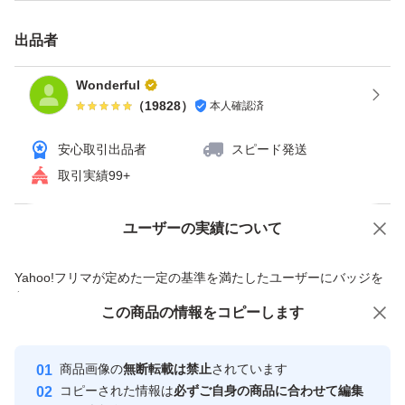
出品者
Wonderful
（
19828
）
本人確認済
安心取引出品者
スピード発送
取引実績99+
ユーザーの実績について
価格の相談
商品への質問
商品への質問からの値下げ交渉、不適切なカテゴリ変更依頼は禁止です
Yahoo!フリマが定めた一定の基準を満たしたユーザーにバッジを
付与しています
この商品をみている人にオススメ
この商品の情報をコピーします
安心取引出品者
最大10%対象
最大10%対象
Yahoo!フリマの基準をクリアした安
安心取引出品者
商品画像の
無断転載は禁止
されています
心・安全なユーザーです
コピーされた情報は
必ずご自身の商品に合わせて編集