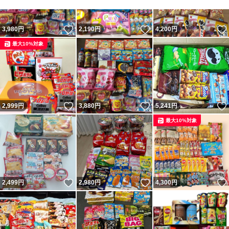
いいね！
いいね！
3,980
円
2,190
円
4,200
円
最大10%対象
いいね！
いいね！
2,999
円
3,880
円
5,241
円
最大10%対象
いいね！
いいね！
2,499
円
2,980
円
4,300
円