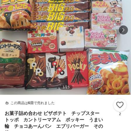
1
/
15
この商品は
6日
で売れました
い
お菓子詰め合わせ ピザポテト チップスター
2
トッポ カントリーマアム ポッキー うまい
輪 チョコあーんパン エブリバーガー その