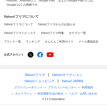
・Android、Androidロゴ、Google Play 、および Google Play ロゴは、
Google LLC の商標です。
Yahoo!フリマについて
Yahoo!フリマについて
Yahoo!フリマからのお知らせ
Yahoo!フリマトピックス
Yahoo!フリマ特集
カテゴリ一覧
ブランド一覧
ランキング
かんたんご利用ガイド
メール通知設定
公式アカウント
Yahoo!フリマ
Yahoo!オークション
Yahoo!ショッピング
Yahoo! JAPAN
プライバシーポリシー
プライバシーセンター
利用規約
ガイドライン
特定商取引法の表示
ヘルプ・お問い合わせ
© LY Corporation