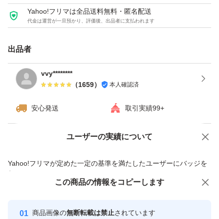
Yahoo!フリマは全品送料無料・匿名配送
代金は運営が一旦預かり、評価後、出品者に支払われます
出品者
vvy********
（
1659
）
本人確認済
安心発送
取引実績99+
ユーザーの実績について
価格の相談
商品への質問
商品への質問からの値下げ交渉、不適切なカテゴリ変更依頼は禁止です
Yahoo!フリマが定めた一定の基準を満たしたユーザーにバッジを
付与しています
この商品をみている人にオススメ
この商品の情報をコピーします
安心取引出品者
最大10%対象
Yahoo!フリマの基準をクリアした安
安心取引出品者
商品画像の
無断転載は禁止
されています
心・安全なユーザーです