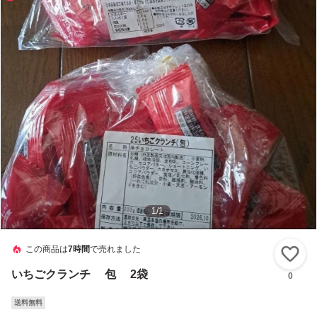
1
/
1
この商品は
7時間
で売れました
い
いちごクランチ 包 2袋
0
送料無料