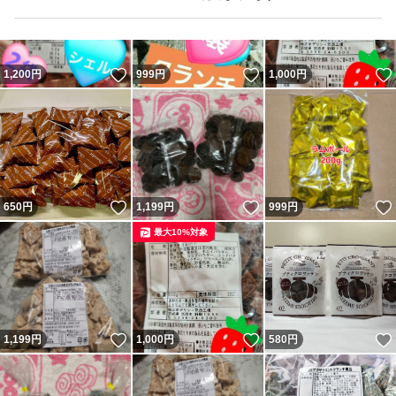
いいね！
いいね！
1,200
円
999
円
1,000
円
いいね！
いいね！
650
円
1,199
円
999
円
最大10%対象
いいね！
いいね！
1,199
円
1,000
円
580
円