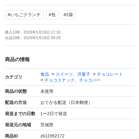
ゆうパケットでの発送です。厚さがギリギリのため、緩衝
#
いちごクランチ
#
包
#
2袋
材なし、宅配ビニール袋の梱包となります。
購入日時：
2026年5月19日 17:10
出品日時：
2026年5月19日 09:29
商品の情報
食品
スイーツ、洋菓子
チョコレート
カテゴリ
チョコスナック、チョコバー
商品の状態
未使用
配送の方法
おてがる配送（日本郵便）
発送までの日数
1〜2日で発送
発送元の地域
茨城県
商品ID
z611992172