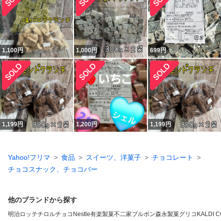
1,100
円
1,000
円
699
円
1,199
円
1,200
円
1,199
円
Yahoo!フリマ
食品
スイーツ、洋菓子
チョコレート
チョコスナック、チョコバー
他のブランドから探す
明治
ロッテ
チロルチョコ
Nestle
有楽製菓
不二家
ブルボン
森永製菓
グリコ
KALDI 