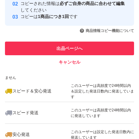
コピーされた情報は
必ずご自身の商品に合わせて編集
取引実績
してください
コピーは
1商品につき1回
です
このユーザーはYahoo!フリマの取
取引実績◯+
いいね！
いいね！
1,299
円
1,199
円
1,015
円
引を完了させた実績があります
商品情報コピー機能について
最大10%対象
このユーザーは他フリマサービス
他フリマ実績◯+
出品ページへ
での取引実績があります
キャンセル
スピード&安心発送
いいね！
いいね！
1,000
※このバッジは実績に基づく表示であり、発送を保証しているものではあり
円
1,150
円
1,599
円
ません
最大10%対象
このユーザーは高頻度で24時間以内
スピード＆安心発送
＆設定した発送日数内に発送していま
す
このユーザーは高頻度で24時間以内
スピード発送
に発送しています
いいね！
いいね！
1,100
円
1,100
円
1,100
円
最大10%対象
最大10%対象
このユーザーは設定した発送日数内に
安心発送
発送しています