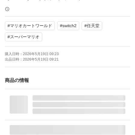
ブランド：任天堂 スーパーマリオ
ゲームジャンル：レース
#
マリオカートワールド
#
switch2
#
任天堂
ソフトウェア対象年齢：全年齢対象
パッケージ種類：通常版
#
スーパーマリオ
オンライン：オンライン対応
購入日時：
2026年5月19日 09:23
プレイモード：TVモード対応 テーブルモード対応 携帯モ
出品日時：
2026年5月19日 09:21
ード対応
携帯モードプレイ人数：1.0 人
商品の情報