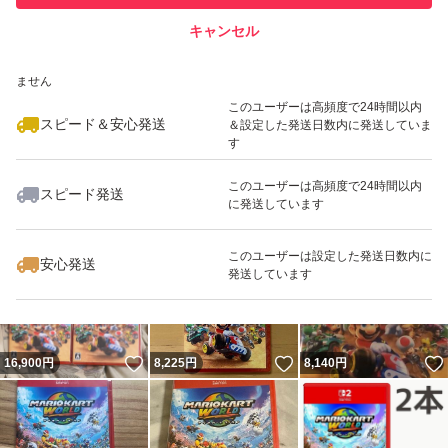
キャンセル
スピード&安心発送
いいね！
いいね！
8,074
※このバッジは実績に基づく表示であり、発送を保証しているものではあり
円
7,500
円
8,000
円
ません
最大10%対象
このユーザーは高頻度で24時間以内
スピード＆安心発送
＆設定した発送日数内に発送していま
す
このユーザーは高頻度で24時間以内
スピード発送
に発送しています
いいね！
いいね！
8,000
円
7,100
円
7,300
円
最大10%対象
このユーザーは設定した発送日数内に
安心発送
発送しています
いいね！
いいね！
16,900
円
8,225
円
8,140
円