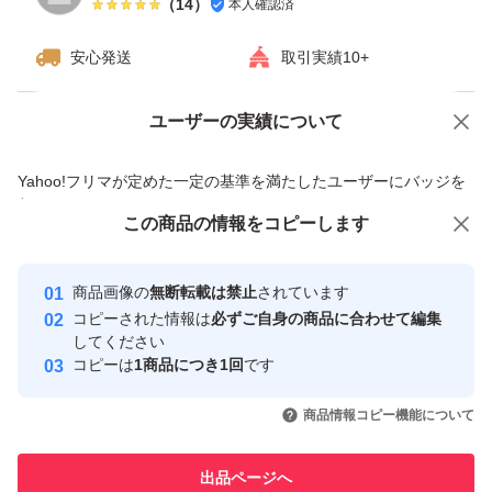
（
14
）
本人確認済
安心発送
取引実績10+
ユーザーの実績について
価格の相談
商品への質問
商品への質問からの値下げ交渉、不適切なカテゴリ変更依頼は禁止です
Yahoo!フリマが定めた一定の基準を満たしたユーザーにバッジを
付与しています
この商品をみている人にオススメ
この商品の情報をコピーします
安心取引出品者
最大10%対象
最大10%対象
最大10%対象
Yahoo!フリマの基準をクリアした安
安心取引出品者
商品画像の
無断転載は禁止
されています
心・安全なユーザーです
コピーされた情報は
必ずご自身の商品に合わせて編集
取引実績
してください
コピーは
1商品につき1回
です
このユーザーはYahoo!フリマの取
取引実績◯+
いいね！
いいね！
7,999
円
7,990
円
8,160
円
引を完了させた実績があります
商品情報コピー機能について
最大10%対象
最大10%対象
最大10%対象
このユーザーは他フリマサービス
他フリマ実績◯+
出品ページへ
での取引実績があります