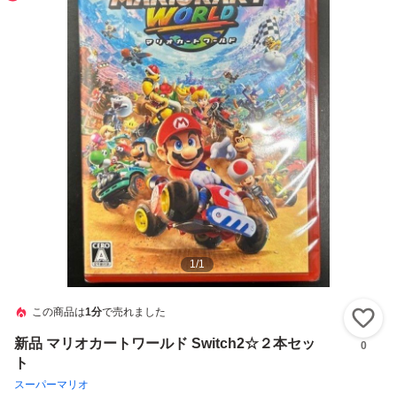
1
/
1
この商品は
1分
で売れました
い
新品 マリオカートワールド Switch2☆２本セッ
0
ト
スーパーマリオ