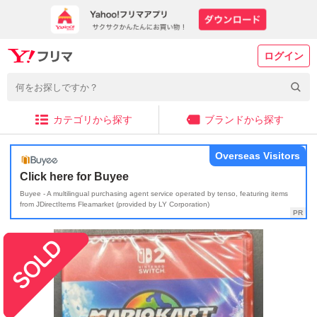
ログイン
カテゴリから探す
ブランドから探す
Overseas Visitors
Click here for Buyee
Buyee - A multilingual purchasing agent service operated by tenso, featuring items
from JDirectItems Fleamarket (provided by LY Corporation)