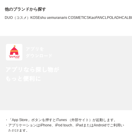
他のブランドから探す
DUO（コスメ）
KOSE
shu uemura
naris COSMETICS
Kao
FANCL
POLA
DHC
ALB
・「App Store」ボタンを押すとiTunes （外部サイト）が起動します。
・アプリケーションはiPhone、iPod touch、iPadまたはAndroidでご利用い
ただけます。