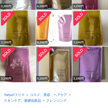
3,200
円
6,100
円
3,250
円
3,100
円
6,150
円
3,100
円
3,100
円
5,100
円
3,100
円
Yahoo!フリマ
コスメ、美容、ヘアケア
スキンケア、基礎化粧品
クレンジング