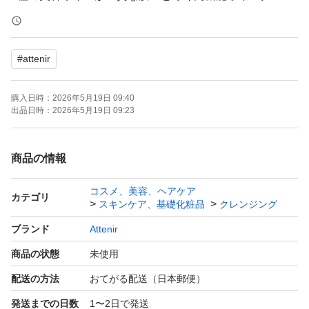
ジング
#
attenir
【商品名】スキンクリアクレンズオイル ピースフルオレ
ンジ エコパック
購入日時：
2026年5月19日 09:40
出品日時：
2026年5月19日 09:23
【購入日】2026年5月
商品の情報
【内容量】350ml
コスメ、美容、ヘアケア
カテゴリ
スキンケア、基礎化粧品
クレンジング
【商品の状態】新品未使用
ブランド
Attenir
商品の状態
未使用
※簡易梱包での発送となります。
配送の方法
おてがる配送（日本郵便）
発送までの日数
1〜2日で発送
※潰れ等に不安がある場合、発送方法の変更を＋料金で可