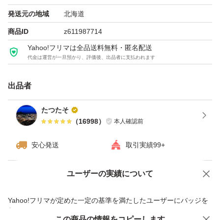
能です。ご購入前にコメントいただければ対応させていた
発送元の地域
北海道
だきます。
商品ID
z611987714
Yahoo!フリマは全品送料無料・匿名配送
代金は運営が一旦預かり、評価後、出品者に支払われます
※新品未使用ではございますが、購入時より擦り傷などが
ある場合がございますので、ご了承のうえご購入頂きます
出品者
ようお願い申し上げます。
たつたそ
（
16998
）
本人確認前
商品の説明
2016年の発売時に、第3のくすみの原因「肌ステイン」を
安心発送
取引実績99+
発見。
これを、クレンジングオイルに配合する美容オイルで洗い
ユーザーの実績について
価格の相談
商品への質問
流すことに成功し、これまでに累計1,250万本を売り上げ
商品への質問からの値下げ交渉、不適切なカテゴリ変更依頼は禁止です
Yahoo!フリマが定めた一定の基準を満たしたユーザーにバッジを
る大ヒット商品。
付与しています
そしてこのたび、大人の肌のゴワつきと、それによるくす
この商品をみている人にオススメ
この商品の情報をコピーします