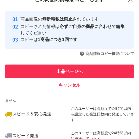
安心取引出品者
みをケアすべく研究を進めたところ、摩擦によって、硬い
最大10%対象
最大10%対象
Yahoo!フリマの基準をクリアした安
安心取引出品者
角質が増える現象を発見。
商品画像の
無断転載は禁止
されています
心・安全なユーザーです
コピーされた情報は
必ずご自身の商品に合わせて編集
摩擦ダメージを生みやすいクレンジングで、ゴワつきをケ
取引実績
してください
アできないかと、逆転の発想にチャレンジ。
コピーは
1商品につき1回
です
このユーザーはYahoo!フリマの取
取引実績◯+
いいね！
いいね！
3,100
円
3,100
円
5,100
円
引を完了させた実績があります
商品情報コピー機能について
角層をほぐし、やわらかく整えることで、次に使うスキン
最大10%対象
最大10%対象
このユーザーは他フリマサービス
ケアの浸透を高め、透明感までもたらす美容クレンジング
他フリマ実績◯+
出品ページへ
での取引実績があります
へ進化。
キャンセル
スピード&安心発送
肌表面をやわらかくほぐすことで、くすみ*2のベールまで
いいね！
いいね！
3,100
※このバッジは実績に基づく表示であり、発送を保証しているものではあり
円
3,100
円
9,000
円
クリアに。
ません
最大10%対象
最大10%対象
極限まで摩擦を抑えるために考えられた処方の数々。
このユーザーは高頻度で24時間以内
スピード＆安心発送
＆設定した発送日数内に発送していま
8種の美容オイルで素肌の透明感に働きかける。フィルム
す
タイプのメイクも軽く落とせる、クレンジング力アップ。
このユーザーは高頻度で24時間以内
スピード発送
濡れた手でも使える。W洗顔不要。まつエクOK。
に発送しています