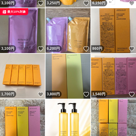
いいね！
いいね！
3,100
円
3,250
円
6,150
円
最大10%対象
いいね！
いいね！
3,100
円
6,200
円
860
円
いいね！
いいね！
1,700
円
3,800
円
1,540
円