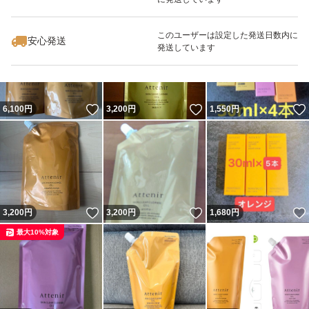
いいね！
いいね！
3,100
円
3,100
円
3,500
円
最大10%対象
最大10%対象
このユーザーは設定した発送日数内に
対応肌質:全肌質
安心発送
発送しています
・お肌のくすみが気になる方
・毛穴の汚れが気になる方
・しっかりメイクを素早く落としたい方
いいね！
いいね！
6,100
円
3,200
円
1,550
円
・お風呂場で濡れた手で使いたい方
・W洗顔したくない方
使い方
いいね！
いいね！
3,200
円
3,200
円
1,680
円
3プッシュ分程度を手に取り、やさしくマッサージするよ
最大10%対象
うにメイクとなじませた後、水またはぬるま湯で洗い流し