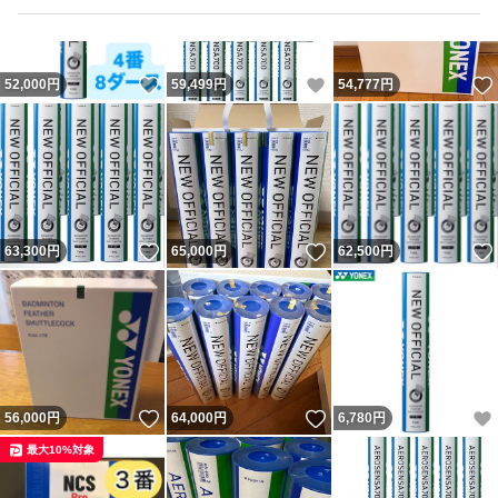
いいね！
いいね！
52,000
円
59,499
円
54,777
円
いいね！
いいね！
63,300
円
65,000
円
62,500
円
いいね！
いいね！
56,000
円
64,000
円
6,780
円
最大10%対象