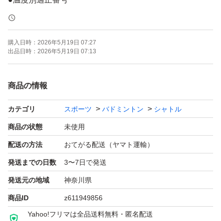
3番
●素材/水鳥羽根、１００％天然コルク
購入日時：
2026年5月19日 07:27
出品日時：
2026年5月19日 07:13
シャトルの入っている筒を袋に入れての発送になります
商品の情報
カテゴリ
スポーツ
バドミントン
シャトル
商品の状態
未使用
配送の方法
おてがる配送（ヤマト運輸）
発送までの日数
3〜7日で発送
発送元の地域
神奈川県
商品ID
z611949856
Yahoo!フリマは全品送料無料・匿名配送