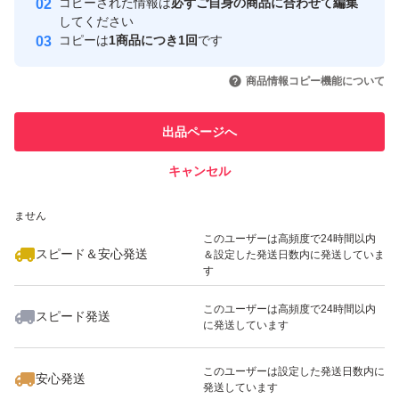
コピーされた情報は
必ずご自身の商品に合わせて編集
取引実績
してください
コピーは
1商品につき1回
です
このユーザーはYahoo!フリマの取
取引実績◯+
いいね！
いいね！
63,500
円
64,000
円
64,000
円
引を完了させた実績があります
商品情報コピー機能について
最大10%対象
このユーザーは他フリマサービス
他フリマ実績◯+
出品ページへ
での取引実績があります
キャンセル
スピード&安心発送
いいね！
いいね！
59,500
※このバッジは実績に基づく表示であり、発送を保証しているものではあり
円
63,500
円
37,800
円
ません
最大10%対象
最大10%対象
このユーザーは高頻度で24時間以内
スピード＆安心発送
＆設定した発送日数内に発送していま
す
このユーザーは高頻度で24時間以内
スピード発送
に発送しています
いいね！
いいね！
63,999
円
59,499
円
43,300
円
最大10%対象
このユーザーは設定した発送日数内に
安心発送
発送しています