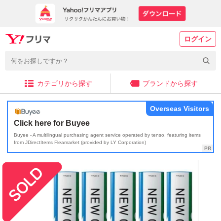
ログイン
カテゴリから探す
ブランドから探す
Overseas Visitors
Click here for Buyee
Buyee - A multilingual purchasing agent service operated by tenso, featuring items
from JDirectItems Fleamarket (provided by LY Corporation)