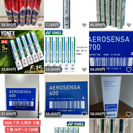
いいね！
いいね！
38,500
円
7,180
円
60,899
円
いいね！
いいね！
29,800
円
28,999
円
60,000
円
いいね！
いいね！
57,000
円
56,000
円
58,000
円