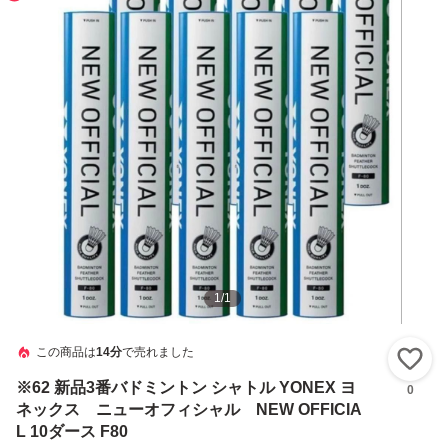
1
/
1
この商品は
14分
で売れました
い
※62 新品3番バドミントン シャトル YONEX ヨ
0
ネックス ニューオフィシャル NEW OFFICIA
L 10ダース F80