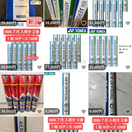
いいね！
いいね！
35,400
円
55,000
円
61,884
円
いいね！
いいね！
69,900
円
71,800
円
31,499
円
いいね！
いいね！
38,500
円
6,980
円
6,400
円