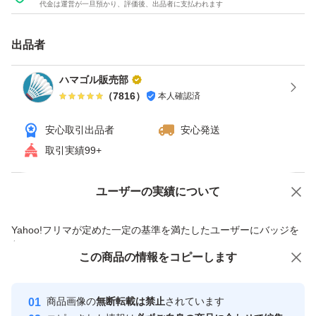
代金は運営が一旦預かり、評価後、出品者に支払われます
出品者
ハマゴル販売部
（
7816
）
本人確認済
安心取引出品者
安心発送
取引実績99+
ユーザーの実績について
価格の相談
商品への質問
商品への質問からの値下げ交渉、不適切なカテゴリ変更依頼は禁止です
Yahoo!フリマが定めた一定の基準を満たしたユーザーにバッジを
付与しています
この商品をみている人にオススメ
この商品の情報をコピーします
安心取引出品者
Yahoo!フリマの基準をクリアした安
安心取引出品者
商品画像の
無断転載は禁止
されています
心・安全なユーザーです