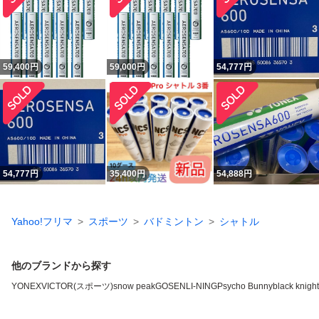
59,400
円
59,000
円
54,777
円
54,777
円
35,400
円
54,888
円
Yahoo!フリマ
スポーツ
バドミントン
シャトル
他のブランドから探す
YONEX
VICTOR(スポーツ)
snow peak
GOSEN
LI-NING
Psycho Bunny
black knight