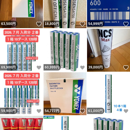
いいね！
いいね！
63,500
円
18,800
円
54,999
円
いいね！
いいね！
69,900
円
60,999
円
39,000
円
いいね！
いいね！
59,900
円
54,777
円
61,000
円