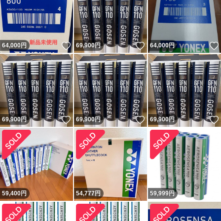
いいね！
いいね！
64,000
円
69,900
円
64,000
円
いいね！
いいね！
69,900
円
69,900
円
69,900
円
59,400
円
54,777
円
59,999
円