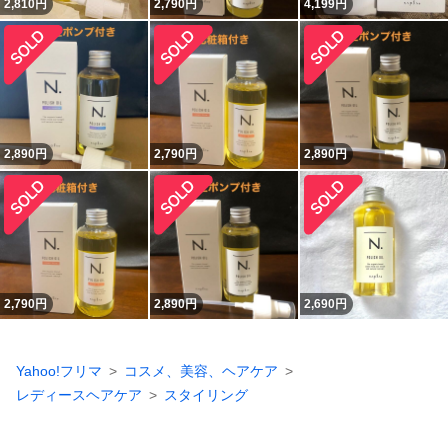
2,810
円
2,790
円
4,199
円
2,890
円
2,790
円
2,890
円
2,790
円
2,890
円
2,690
円
Yahoo!フリマ
コスメ、美容、ヘアケア
レディースヘアケア
スタイリング