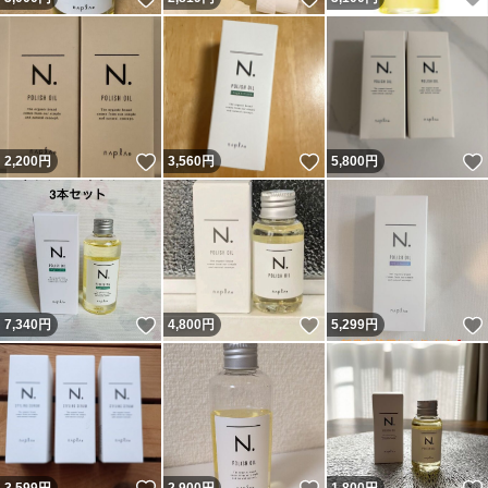
いいね！
いいね！
2,200
円
3,560
円
5,800
円
いいね！
いいね！
7,340
円
4,800
円
5,299
円