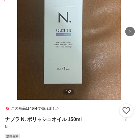
1
/
2
この商品は
46分
で売れました
い
ナプラ N. ポリッシュオイル 150ml
0
N.
送料無料