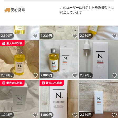
このユーザーは設定した発送日数内に
安心発送
発送しています
いいね！
いいね！
2,690
円
2,239
円
2,950
円
最大10%対象
いいね！
いいね！
2,698
円
2,800
円
2,890
円
最大10%対象
最大10%対象
いいね！
いいね！
1,048
円
1,800
円
2,770
円