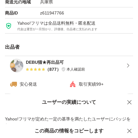
発送元の地域
兵庫県
商品ID
z611947766
Yahoo!フリマは全品送料無料・匿名配送
代金は運営が一旦預かり、評価後、出品者に支払われます
出品者
DEBU猫★再出品可
（
877
）
本人確認前
安心発送
取引実績99+
ユーザーの実績について
価格の相談
商品への質問
商品への質問からの値下げ交渉、不適切なカテゴリ変更依頼は禁止です
Yahoo!フリマが定めた一定の基準を満たしたユーザーにバッジを
付与しています
この商品をみている人にオススメ
この商品の情報をコピーします
安心取引出品者