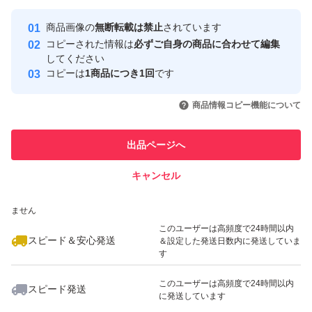
最大10%対象
最大10%対象
最大10%対象
Yahoo!フリマの基準をクリアした安
安心取引出品者
商品画像の
無断転載は禁止
されています
心・安全なユーザーです
コピーされた情報は
必ずご自身の商品に合わせて編集
取引実績
してください
コピーは
1商品につき1回
です
このユーザーはYahoo!フリマの取
取引実績◯+
いいね！
いいね！
2,780
円
2,780
円
2,200
円
引を完了させた実績があります
商品情報コピー機能について
最大10%対象
最大10%対象
最大10%対象
このユーザーは他フリマサービス
他フリマ実績◯+
出品ページへ
での取引実績があります
キャンセル
スピード&安心発送
いいね！
いいね！
2,790
※このバッジは実績に基づく表示であり、発送を保証しているものではあり
円
2,790
円
2,690
円
ません
最大10%対象
このユーザーは高頻度で24時間以内
スピード＆安心発送
＆設定した発送日数内に発送していま
す
このユーザーは高頻度で24時間以内
スピード発送
に発送しています
いいね！
いいね！
2,790
円
2,790
円
2,790
円