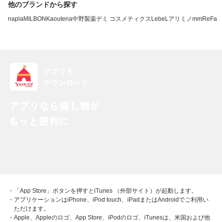
他のブランドから探す
napla
MILBON
Kao
utena
中野製薬
デミ コスメティクス
LebeL
アリミノ
mm
ReFa
・「App Store」ボタンを押すとiTunes （外部サイト）が起動します。
・アプリケーションはiPhone、iPod touch、iPadまたはAndroidでご利用い
ただけます。
・Apple、Appleのロゴ、App Store、iPodのロゴ、iTunesは、米国および他