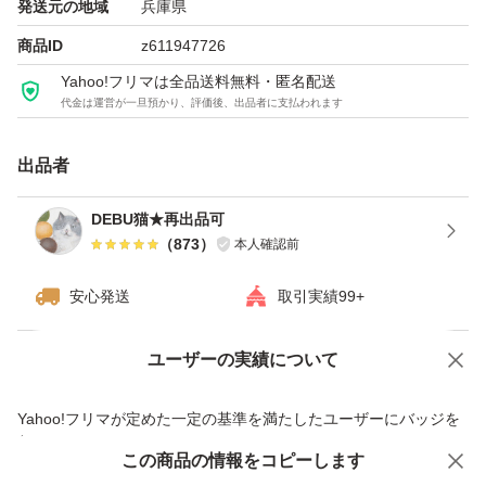
発送元の地域
兵庫県
商品ID
z611947726
Yahoo!フリマは全品送料無料・匿名配送
代金は運営が一旦預かり、評価後、出品者に支払われます
出品者
DEBU猫★再出品可
（
873
）
本人確認前
安心発送
取引実績99+
ユーザーの実績について
価格の相談
商品への質問
商品への質問からの値下げ交渉、不適切なカテゴリ変更依頼は禁止です
Yahoo!フリマが定めた一定の基準を満たしたユーザーにバッジを
付与しています
この商品をみている人にオススメ
この商品の情報をコピーします
安心取引出品者