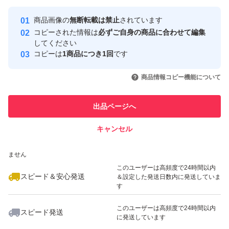
最大10%対象
最大10%対象
最大10%対象
Yahoo!フリマの基準をクリアした安
安心取引出品者
商品画像の
無断転載は禁止
されています
心・安全なユーザーです
コピーされた情報は
必ずご自身の商品に合わせて編集
取引実績
してください
コピーは
1商品につき1回
です
このユーザーはYahoo!フリマの取
取引実績◯+
いいね！
いいね！
2,790
円
2,790
円
2,890
円
引を完了させた実績があります
商品情報コピー機能について
最大10%対象
このユーザーは他フリマサービス
他フリマ実績◯+
出品ページへ
での取引実績があります
キャンセル
スピード&安心発送
いいね！
いいね！
2,890
※このバッジは実績に基づく表示であり、発送を保証しているものではあり
円
2,690
円
2,950
円
ません
最大10%対象
このユーザーは高頻度で24時間以内
スピード＆安心発送
＆設定した発送日数内に発送していま
す
このユーザーは高頻度で24時間以内
スピード発送
に発送しています
いいね！
いいね！
3,100
円
2,239
円
2,790
円