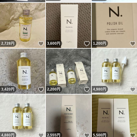
いいね！
いいね！
2,728
円
3,600
円
1,200
円
いいね！
いいね！
3,420
円
2,200
円
4,980
円
いいね！
いいね！
4,880
円
2,555
円
5,500
円