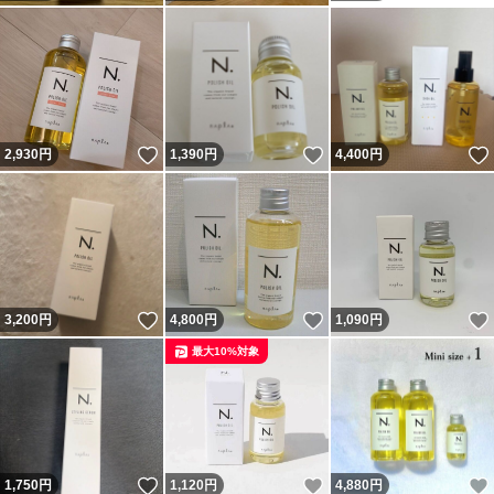
いいね！
いいね！
2,930
円
1,390
円
4,400
円
いいね！
いいね！
3,200
円
4,800
円
1,090
円
最大10%対象
いいね！
いいね！
1,750
円
1,120
円
4,880
円