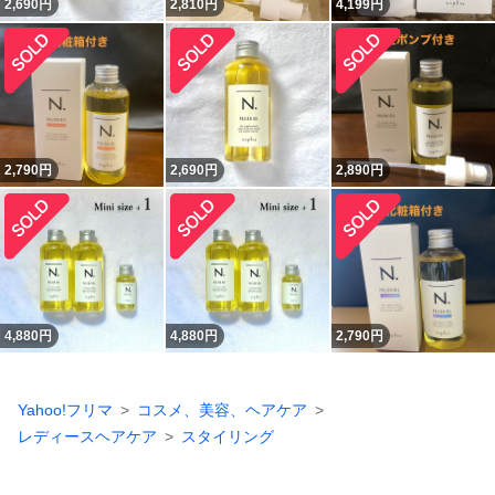
2,690
円
2,810
円
4,199
円
2,790
円
2,690
円
2,890
円
4,880
円
4,880
円
2,790
円
Yahoo!フリマ
コスメ、美容、ヘアケア
レディースヘアケア
スタイリング