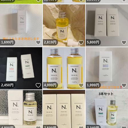
いいね！
いいね！
1,699
円
2,819
円
5,800
円
いいね！
いいね！
2,450
円
4,999
円
1,999
円