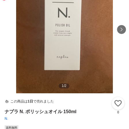
1
/
2
この商品は
1日
で売れました
い
ナプラ N. ポリッシュオイル 150ml
0
N.
送料無料