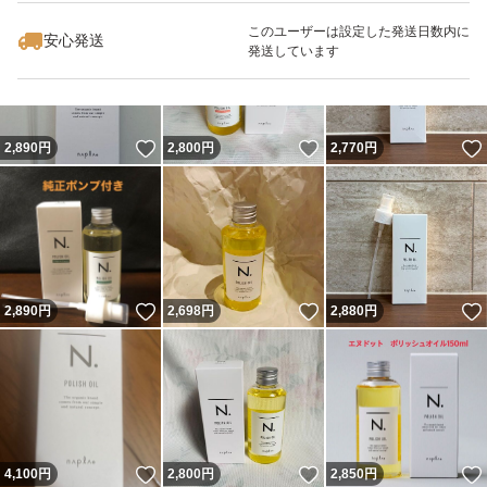
このユーザーは設定した発送日数内に
安心発送
発送しています
いいね！
いいね！
2,890
円
2,800
円
2,770
円
いいね！
いいね！
2,890
円
2,698
円
2,880
円
いいね！
いいね！
4,100
円
2,800
円
2,850
円