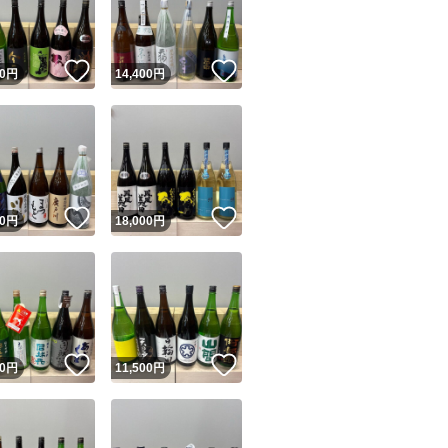
商品情報コピー機
リマ実績◯+
このユーザーは他フリマサービスでの取引実績があります
！
いいね！
いいね！
0
円
14,400
円
出品ページへ
&安心発送
キャンセル
ジは実績に基づく表示であり、発送を保証しているものではありません
このユーザーは高頻度で24時間以内＆設定した発送日数内に
ード＆安心発送
ます
！
いいね！
いいね！
0
円
18,000
円
ード発送
このユーザーは高頻度で24時間以内に発送しています
発送
このユーザーは設定した発送日数内に発送しています
！
いいね！
いいね！
0
円
11,500
円