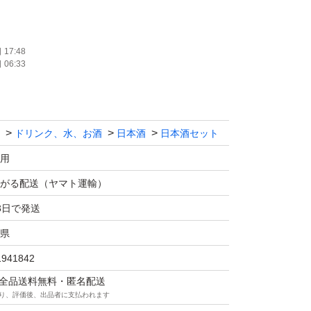
、返品、返金はお断りします。
17:48
06:33
ます！！
ドリンク、水、お酒
日本酒
日本酒セット
マの仕様につきクール便での発送は行なっておりま
さい。
用
価格相談はお辞めください。
がる配送（ヤマト運輸）
は販売しません。
3日で発送
送中に割れてしまう事があったため、お酒用の
県
ます！
1941842
の際は購入後にメッセージでご連絡ください。
マは全品送料無料・匿名配送
望がある方も購入後のメッセージでご連絡くだ
り、評価後、出品者に支払われます