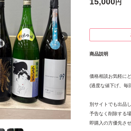
15,000
円
商品説明
価格相談お気軽に
(過度な値下げ、毎
別サイトでも出品
予告なく削除する
即購入の方優先さ