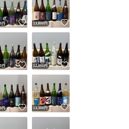
田錦、白鶴錦、居
！
いいね！
いいね！
0
円
13,800
円
ユーザーの実績について
！
いいね！
いいね！
0
円
12,000
円
o!フリマが定めた一定の基準を満たしたユーザーにバッジを付与しています
出品者
この商品の情報をコピーします
取引出品者
Yahoo!フリマの基準をクリアした安心・安全なユーザーです
！
いいね！
いいね！
商品画像の
無断転載は禁止
されています
0
円
13,300
円
コピーされた情報は
必ずご自身の商品に合わせて編集
してください
コピーは
1商品につき1回
です
実績◯+
このユーザーはYahoo!フリマの取引を完了させた実績があり