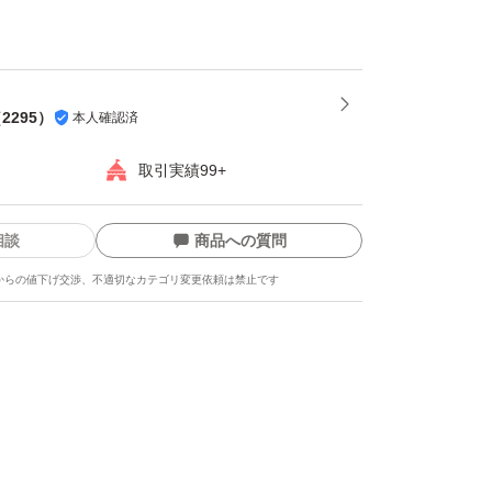
は発送をお休みさせて頂く場合がございます
。
損しやすい為プラスチック箱を推奨します。※
（
2295
）
本人確認済
都合上ダンボールでの発送がメインとなりま
取引実績99+
相談
商品への質問
-----
からの値下げ交渉、不適切なカテゴリ変更依頼は禁止です
龍、而今、鍋島、勝駒、花邑、花陽浴、新政、
美人、写楽、No6、鳳凰美田、久保田、作、
吟醸、純米大吟醸、日本酒、亜麻猫、陽乃鳥、
、日本酒、山本、冩楽、飛露喜、十四代、磯自
まつもと、花陽浴、勝駒、九平次、久保田、山