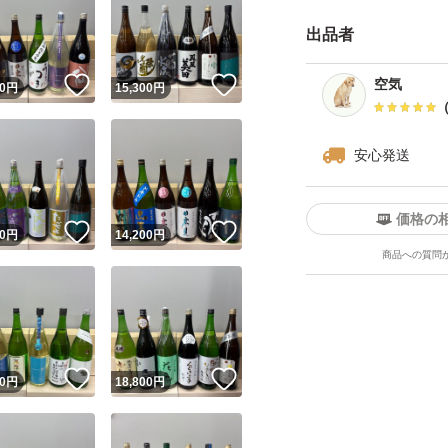
さい。
出品者
・日曜日、月曜日
が、ご了承下さい
！
いいね！
いいね！
空気
0
円
15,300
円
・ダンボールは破
四合瓶はサイズの
安心発送
す。
価格の
------------検索用-------
！
いいね！
いいね！
0
円
14,200
円
商品への質問
獺祭、十四代、黒
飛露喜、田酒、東洋
澤屋まつもと、大
天蛙、プレミア酒
！
いいね！
いいね！
0
円
18,800
円
慢
くどき上手、澤屋