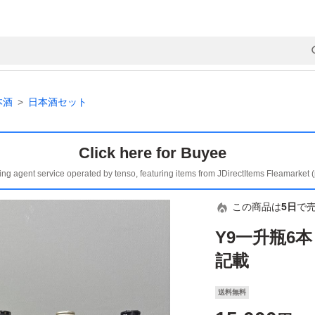
本酒
日本酒セット
Click here for Buyee
ing agent service operated by tenso, featuring items from JDirectItems Fleamarket 
この商品は
5日
で
Y9一升瓶6
記載
送料無料