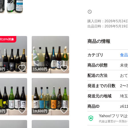
トラブル防止の為
購入日時：
2026年5月24日 
出品日時：
2026年5月19日 
よろしくお願いし
大10%対象
商品の情報
【お願い】
カテゴリ
食品
・Yahoo!フリ
せん。ご了承くだ
商品の状態
未使
！
いいね！
いいね！
0
円
15,400
円
・購入意思のない
配送の方法
おて
・20歳未満の方に
発送までの日数
2〜
・段ボールでの発
発送元の地域
埼玉
P箱で発送しており
商品ID
z61
！
いいね！
いいね！
・段ボールご希望
0
円
19,600
円
Yahoo!フリ
・配達日時のご希
代金は運営が一旦預か