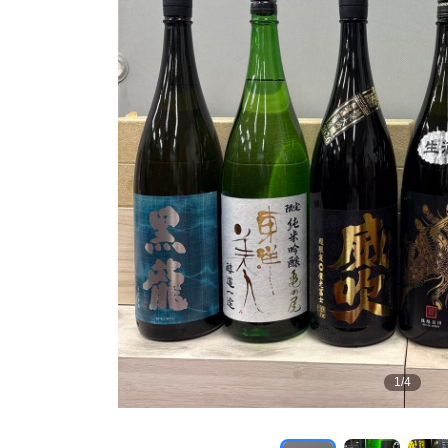
1
/
4