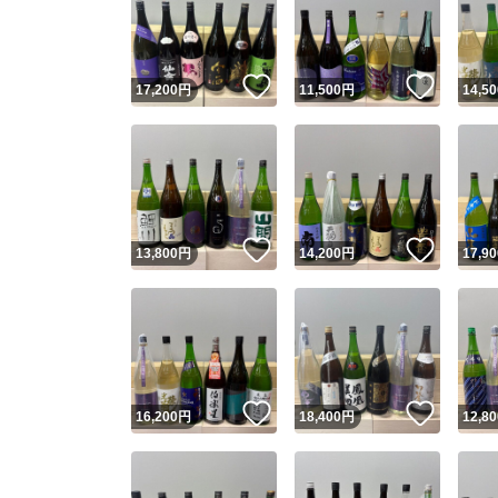
いいね！
いいね
17,200
円
11,500
円
14,50
いいね！
いいね
13,800
円
14,200
円
17,90
Yaho
安心取引
安心
いいね！
いいね
16,200
円
18,400
円
12,80
取引実績
取引