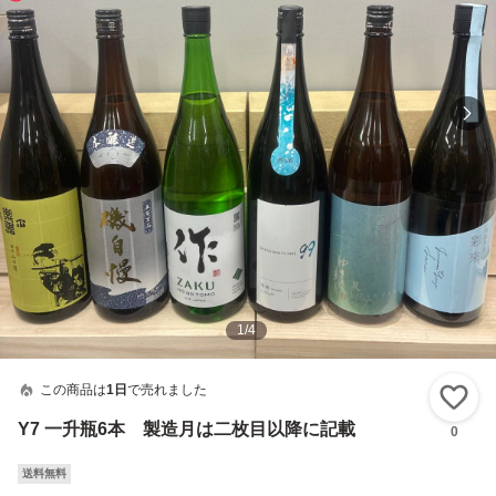
1
/
4
この商品は
1日
で売れました
い
Y7 一升瓶6本 製造月は二枚目以降に記載
0
送料無料