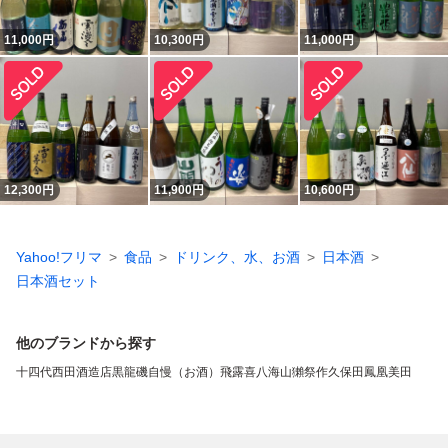
11,000
円
10,300
円
11,000
円
12,300
円
11,900
円
10,600
円
Yahoo!フリマ
食品
ドリンク、水、お酒
日本酒
日本酒セット
他のブランドから探す
十四代
西田酒造店
黒龍
磯自慢（お酒）
飛露喜
八海山
獺祭
作
久保田
鳳凰美田