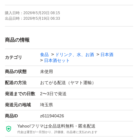
購入日時：
2026年5月20日 08:15
よろしくお願いします！！
出品日時：
2026年5月19日 06:33
【お願い】
商品の情報
・Yahoo!フリマの仕様につきクール便での発送は行なっ
食品
ドリンク、水、お酒
日本酒
ておりません。ご了承ください。
カテゴリ
日本酒セット
・購入意思のない価格相談はお辞めください。
商品の状態
未使用
・20歳未満の方には販売しません。
配送の方法
おてがる配送（ヤマト運輸）
・段ボールでの発送中に割れてしまう事があったため、お
発送までの日数
2〜3日で発送
酒用のP箱で発送しております！
・段ボールご希望の際は購入後にメッセージでご連絡くだ
発送元の地域
埼玉県
さい。
商品ID
z611940426
・配達日時のご希望がある方も購入後のメッセージでご連
Yahoo!フリマは全品送料無料・匿名配送
代金は運営が一旦預かり、評価後、出品者に支払われます
絡ください。