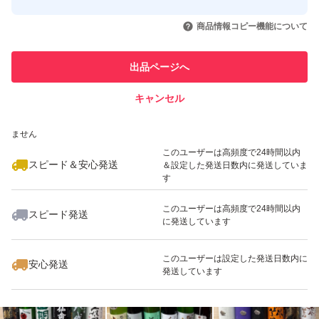
このユーザーはYahoo!フリマの取
取引実績◯+
いいね！
いいね！
14,600
円
19,600
円
19,000
円
引を完了させた実績があります
商品情報コピー機能について
このユーザーは他フリマサービス
他フリマ実績◯+
出品ページへ
での取引実績があります
キャンセル
スピード&安心発送
いいね！
いいね！
13,800
※このバッジは実績に基づく表示であり、発送を保証しているものではあり
円
15,400
円
13,800
円
ません
このユーザーは高頻度で24時間以内
スピード＆安心発送
＆設定した発送日数内に発送していま
す
このユーザーは高頻度で24時間以内
スピード発送
に発送しています
いいね！
いいね！
13,800
円
13,300
円
15,200
円
このユーザーは設定した発送日数内に
安心発送
発送しています