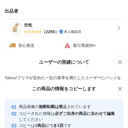
・日曜日、月曜日は発送をお休みさせて頂く場合がござい
出品者
ますが、ご了承下さい。
・ダンボールは破損しやすい為プラスチック箱を推奨しま
空気
（
2295
）
本人確認済
す。※四合瓶はサイズの都合上ダンボールでの発送がメイ
ンとなります。
安心発送
取引実績99+
------------検索用------------
ユーザーの実績について
価格の相談
商品への質問
獺祭、十四代、黒龍、而今、鍋島、勝駒、花邑、花陽浴、
商品への質問からの値下げ交渉、不適切なカテゴリ変更依頼は禁止です
Yahoo!フリマが定めた一定の基準を満たしたユーザーにバッジを
新政、飛露喜、田酒、東洋美人、写楽、No6、鳳凰美田、
付与しています
久保田、作、澤屋まつもと、大吟醸、純米大吟醸、日本
この商品をみている人にオススメ
この商品の情報をコピーします
安心取引出品者
酒、亜麻猫、陽乃鳥、天蛙、プレミア酒、日本酒、山本、
Yahoo!フリマの基準をクリアした安
安心取引出品者
冩楽、飛露喜、十四代、磯自慢
商品画像の
無断転載は禁止
されています
心・安全なユーザーです
コピーされた情報は
必ずご自身の商品に合わせて編集
くどき上手、澤屋まつもと、花陽浴、勝駒、九平次、久保
取引実績
してください
田、山田錦、白鶴錦、居酒屋
コピーは
1商品につき1回
です