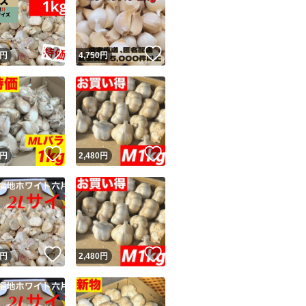
にんにく ニンニク 
回復 青森県産 ホワ
！
いいね！
いいね！
円
4,750
円
ユーザーの実績について
！
いいね！
いいね！
円
2,480
円
o!フリマが定めた一定の基準を満たしたユーザーにバッジを付与しています
出品者
この商品の情報をコピーします
取引出品者
Yahoo!フリマの基準をクリアした安心・安全なユーザーです
！
いいね！
いいね！
商品画像の
無断転載は禁止
されています
円
2,480
円
コピーされた情報は
必ずご自身の商品に合わせて編集
してください
コピーは
1商品につき1回
です
実績◯+
このユーザーはYahoo!フリマの取引を完了させた実績があり