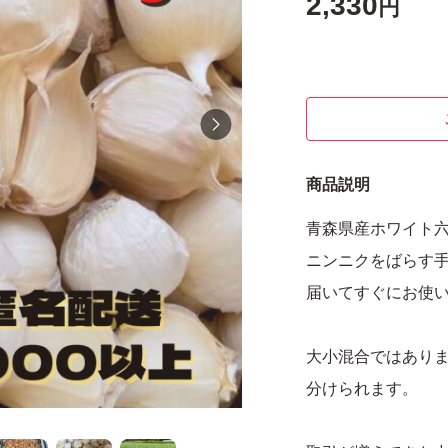
2,330
円
商品説明
青森県産ホワイト六
ニンニクをばらす
届いてすぐにお使
大小混合ではあり
分けられます。