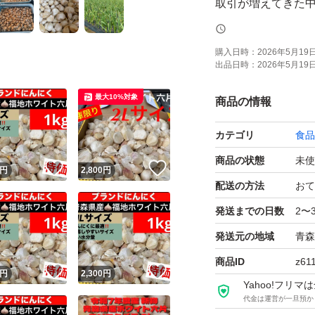
取引が増えてきた
きました。
基本的にはサイズ
購入日時：
2026年5月19日 
出品日時：
2026年5月19日 
の詳しいサイズ希
すのでご了承くだ
最大10%対象
商品の情報
カテゴリ
食品
ニンニクを食べて
商品の状態
未使
！
いいね！
いいね！
円
2,800
円
様々な物価上昇の
配送の方法
おて
お値下げは御遠慮くだ
発送までの日数
2〜
発送元の地域
青森
値上げ価格を少し
商品ID
z61
！
いいね！
いいね！
ります。宅急便コ
円
2,300
円
Yahoo!フリ
いませんが＋200
代金は運営が一旦預か