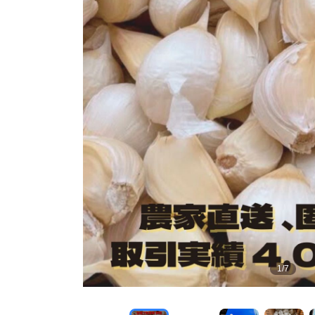
1
/
7