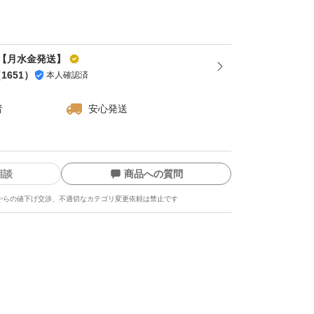
3cmの制限がございますので、3cm以内の粒
【月水金発送】
となりますのでご了承くださいませ(><)
（
1651
）
本人確認済
者
安心発送
で大きさ関係なく梱包出来ます！
はコメントください！
相談
商品への質問
からの値下げ交渉、不適切なカテゴリ変更依頼は禁止です
サイズがバラバラの商品である事はご了承くだ
根や芽が出てくる事もございますが、カットす
使いいただけます☆