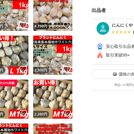
さい(*^^*)
出品者
発送のサイズで厚さ
！
いいね！
いいね！
にんにくや
円
4,750
円
の大きさのニンニク
安心取引出品
2kg以上のご購入
取引実績99+
複数kgご希望の方
！
いいね！
いいね！
円
2,300
円
価格の
大10%対象
商品への質問
※多少の皮剥け、
さい(><)
時間が経つと、発
！
いいね！
いいね！
円
2,380
円
る事で問題なくお