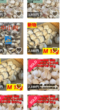
！
いいね！
いいね！
円
1,400
円
！
いいね！
いいね！
円
2,580
円
！
いいね！
円
2,330
円