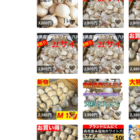
他フ
いいね！
いいね
3,000
円
2,800
円
2,800
スピード
※このバッ
スピ
いいね！
いいね
2,800
円
2,800
円
2,480
スピ
安心
いいね！
いいね
2,580
円
3,999
円
2,380