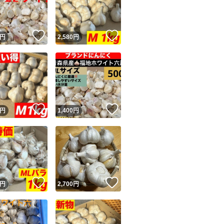
商品情報コピー機
リマ実績◯+
このユーザーは他フリマサービスでの取引実績があります
！
いいね！
いいね！
円
2,580
円
出品ページへ
&安心発送
キャンセル
ジは実績に基づく表示であり、発送を保証しているものではありません
このユーザーは高頻度で24時間以内＆設定した発送日数内に
ード＆安心発送
ます
！
いいね！
いいね！
円
1,400
円
ード発送
このユーザーは高頻度で24時間以内に発送しています
発送
このユーザーは設定した発送日数内に発送しています
！
いいね！
いいね！
円
2,700
円