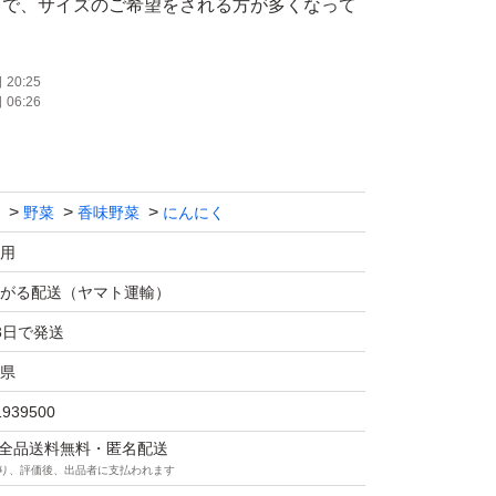
中で、サイズのご希望をされる方が多くなって
混合の商品となっておりますので、大きめなど
20:25
06:26
望の方へは、選別代をプラスさせていただきま
さい。
野菜
香味野菜
にんにく
免疫力アップしましょう★
用
中、ギリギリの価格で販売しておりますので、
がる配送（ヤマト運輸）
さいm(_ _)m
3日で発送
県
でも抑えるため、梱包方法をネコポスにしてお
1939500
ンパクトでの発送をご希望の方は、申し訳ござ
マは全品送料無料・匿名配送
円で対応させていただきますのでコメントくだ
り、評価後、出品者に支払われます