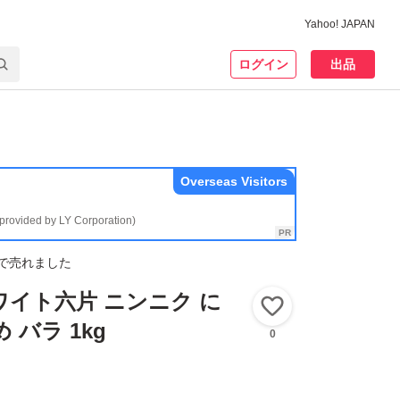
Yahoo! JAPAN
ログイン
出品
Overseas Visitors
(provided by LY Corporation)
で売れました
ワイト六片 ニンニク に
いいね！
 バラ 1kg
0