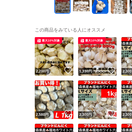
この商品をみている人にオススメ
最大10%対象
最大10%対象
いいね！
いいね
2,200
円
1,330
円
2,300
いいね！
いいね
2,580
円
2,300
円
2,300