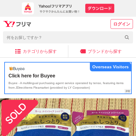
ログイン
カテゴリから探す
ブランドから探す
Overseas Visitors
Click here for Buyee
Buyee - A multilingual purchasing agent service operated by tenso, featuring items
from JDirectItems Fleamarket (provided by LY Corporation)