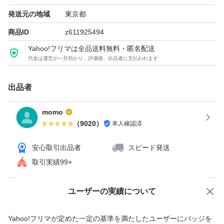
発送元の地域
東京都
商品ID
z611925494
Yahoo!フリマは全品送料無料・匿名配送
代金は運営が一旦預かり、評価後、出品者に支払われます
出品者
momo
（
9020
）
本人確認済
安心取引出品者
スピード発送
取引実績99+
ユーザーの実績について
価格の相談
商品への質問
商品への質問からの値下げ交渉、不適切なカテゴリ変更依頼は禁止です
Yahoo!フリマが定めた一定の基準を満たしたユーザーにバッジを