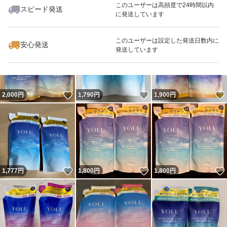
このユーザーは高頻度で24時間以内
スピード発送
に発送しています
いいね！
いいね！
1,790
円
2,200
円
1,900
円
最大10%対象
最大10%対象
最大10%対象
このユーザーは設定した発送日数内に
安心発送
発送しています
いいね！
いいね！
2,000
円
1,790
円
1,900
円
いいね！
いいね！
1,777
円
1,800
円
1,800
円