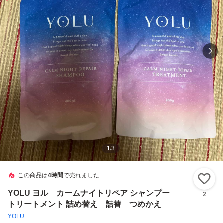
1
/
3
この商品は
4時間
で売れました
い
YOLU ヨル カームナイトリペア シャンプー
2
トリートメント 詰め替え 詰替 つめかえ
YOLU