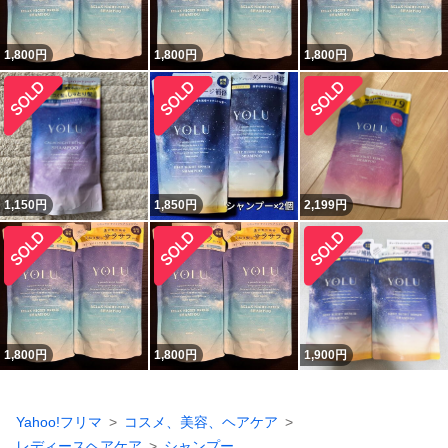
1,800
円
1,800
円
1,800
円
1,150
円
1,850
円
2,199
円
1,800
円
1,800
円
1,900
円
Yahoo!フリマ
コスメ、美容、ヘアケア
レディースヘアケア
シャンプー