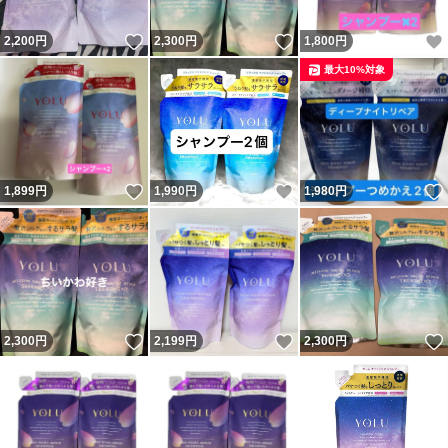
いいね！
いいね！
2,200
円
2,300
円
1,800
円
最大10%対象
いいね！
いいね！
1,899
円
1,990
円
1,980
円
いいね！
いいね！
2,300
円
2,199
円
2,300
円