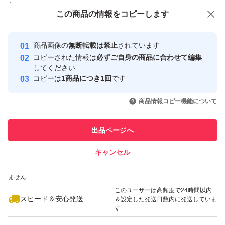
付与しています
この商品をみている人にオススメ
この商品の情報をコピーします
安心取引出品者
最大10%対象
最大10%対象
最大10%対象
Yahoo!フリマの基準をクリアした安
安心取引出品者
商品画像の
無断転載は禁止
されています
心・安全なユーザーです
コピーされた情報は
必ずご自身の商品に合わせて編集
取引実績
してください
コピーは
1商品につき1回
です
このユーザーはYahoo!フリマの取
取引実績◯+
いいね！
いいね！
1,950
円
2,000
円
2,200
円
引を完了させた実績があります
商品情報コピー機能について
最大10%対象
このユーザーは他フリマサービス
他フリマ実績◯+
出品ページへ
での取引実績があります
キャンセル
スピード&安心発送
いいね！
いいね！
2,000
※このバッジは実績に基づく表示であり、発送を保証しているものではあり
円
2,000
円
2,000
円
ません
最大10%対象
最大10%対象
このユーザーは高頻度で24時間以内
スピード＆安心発送
＆設定した発送日数内に発送していま
す