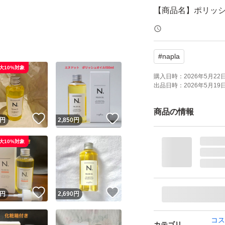
【商品名】ポリッ
【容量】150ml
【商品の状態】未
#
napla
【カラー】クリア
大10%対象
購入日時：
2026年5月22日 
出品日時：
2026年5月19日 
よろしくお願いい
商品の情報
！
いいね！
いいね！
円
2,850
円
大10%対象
！
いいね！
いいね！
円
2,690
円
コス
カテゴリ