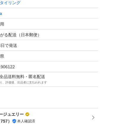
タイリング
a
用
がる配送（日本郵便）
3日で発送
県
1906122
マは全品送料無料・匿名配送
り、評価後、出品者に支払われます
ージュエリー
（
757
）
本人確認済