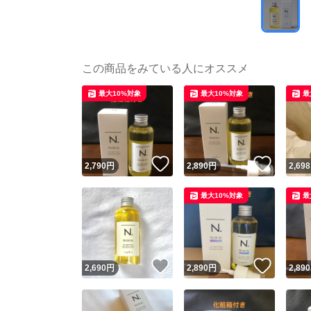
この商品をみている人にオススメ
最大10%対象
最大10%対象
最
いいね！
いいね
2,790
円
2,890
円
2,698
最大10%対象
最
いいね！
いいね
2,690
円
2,890
円
2,890