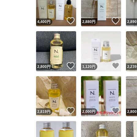
他フ
いいね！
いいね
4,400
円
2,880
円
2,890
スピード
※このバッ
スピ
いいね！
いいね
2,800
円
1,120
円
2,239
スピ
安心
いいね！
いいね
2,819
円
2,000
円
2,800