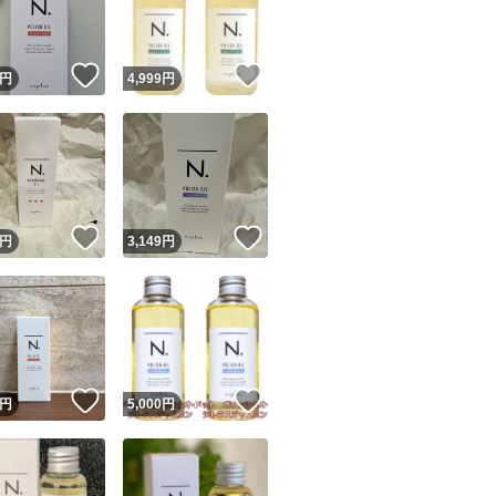
商品情報コピー機
リマ実績◯+
このユーザーは他フリマサービスでの取引実績があります
！
いいね！
いいね！
円
4,999
円
出品ページへ
&安心発送
キャンセル
ジは実績に基づく表示であり、発送を保証しているものではありません
このユーザーは高頻度で24時間以内＆設定した発送日数内に
ード＆安心発送
ます
！
いいね！
いいね！
円
3,149
円
ード発送
このユーザーは高頻度で24時間以内に発送しています
発送
このユーザーは設定した発送日数内に発送しています
！
いいね！
いいね！
円
5,000
円