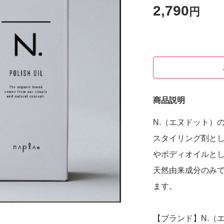
2,790
円
商品説明
N.（エヌドット）の
スタイリング剤と
やボディオイルと
天然由来成分のみ
ます。
【ブランド】N.（