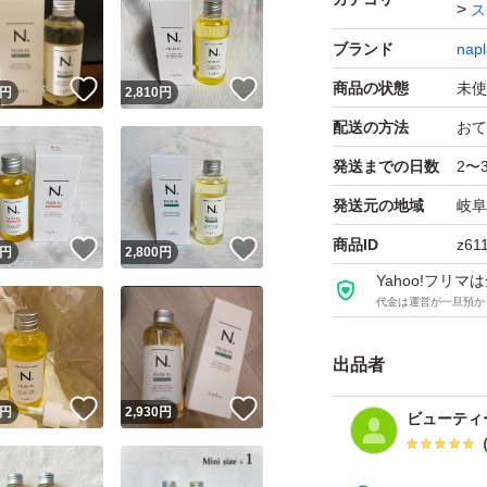
ス
ブランド
napl
！
いいね！
いいね！
商品の状態
未使
円
2,810
円
配送の方法
おて
発送までの日数
2〜
発送元の地域
岐阜
商品ID
z61
！
いいね！
いいね！
円
2,800
円
Yahoo!フリ
代金は運営が一旦預か
出品者
！
いいね！
いいね！
円
2,930
円
ビューティ