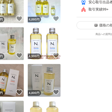
安心取引出品
取引実績99+
！
いいね！
いいね！
円
4,880
円
価格の
商品への質問
ユーザーの実績について
！
いいね！
いいね！
円
4,999
円
o!フリマが定めた一定の基準を満たしたユーザーにバッジを付与しています
出品者
この商品の情報をコピーします
取引出品者
Yahoo!フリマの基準をクリアした安心・安全なユーザーです
！
いいね！
いいね！
商品画像の
無断転載は禁止
されています
円
4,800
円
コピーされた情報は
必ずご自身の商品に合わせて編集
してください
コピーは
1商品につき1回
です
実績◯+
このユーザーはYahoo!フリマの取引を完了させた実績があり