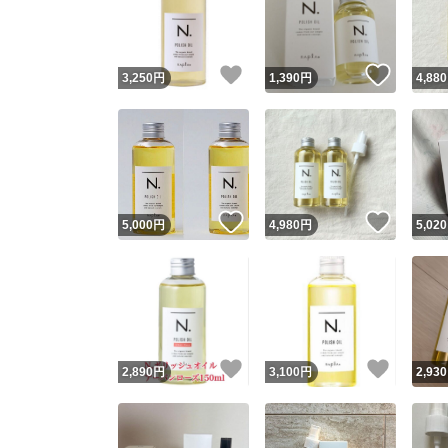
いいね！
いいね
3,250
円
1,390
円
4,880
いいね！
いいね
5,000
円
4,980
円
5,020
Yaho
安心取引
安心
いいね！
いいね
2,890
円
3,100
円
2,930
取引実績
取引