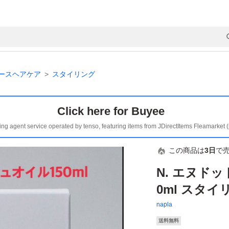
ースヘアケア
スタイリング
Click here for Buyee
ing agent service operated by tenso, featuring items from JDirectItems Fleamarket 
この商品は
3日
で
N. エヌドッ
0ml スタ
napla
送料無料