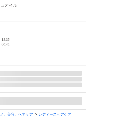
シュオイル
使用
系
12:35
00:41
たします
メ、美容、ヘアケア
レディースヘアケア