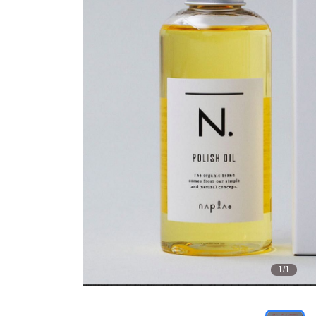
1
/
1